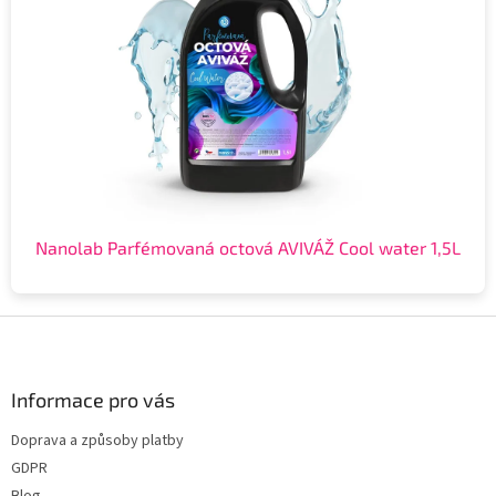
Nanolab Parfémovaná octová AVIVÁŽ Cool water 1,5L
Z
á
p
a
Informace pro vás
t
Doprava a způsoby platby
í
GDPR
Blog