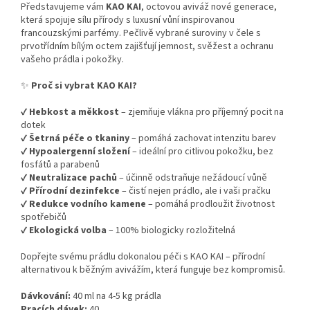
Představujeme vám
KAO KAI
, octovou aviváž nové generace,
která spojuje sílu přírody s luxusní vůní inspirovanou
francouzskými parfémy. Pečlivě vybrané suroviny v čele s
prvotřídním bílým octem zajišťují jemnost, svěžest a ochranu
vašeho prádla i pokožky.
✨
Proč si vybrat KAO KAI?
✔
Hebkost a měkkost
– zjemňuje vlákna pro příjemný pocit na
dotek
✔
Šetrná péče o tkaniny
– pomáhá zachovat intenzitu barev
✔
Hypoalergenní složení
– ideální pro citlivou pokožku, bez
fosfátů a parabenů
✔
Neutralizace pachů
– účinně odstraňuje nežádoucí vůně
✔
Přírodní dezinfekce
– čistí nejen prádlo, ale i vaši pračku
✔
Redukce vodního kamene
– pomáhá prodloužit životnost
spotřebičů
✔
Ekologická volba
– 100% biologicky rozložitelná
Dopřejte svému prádlu dokonalou péči s KAO KAI – přírodní
alternativou k běžným avivážím, která funguje bez kompromisů.
Dávkování:
40 ml na 4-5 kg ​​prádla
Pracích dávek:
40