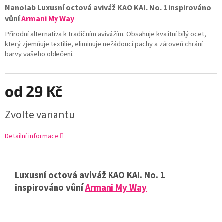
Nanolab Luxusní octová aviváž KAO KAI. No. 1 inspirováno
vůní
Armani My Way
Přírodní alternativa k tradičním avivážím. Obsahuje kvalitní bílý ocet,
který zjemňuje textilie, eliminuje nežádoucí pachy a zároveň chrání
barvy vašeho oblečení.
od
29 Kč
Zvolte variantu
Detailní informace
Luxusní octová aviváž KAO KAI. No. 1
inspirováno vůní
Armani My Way