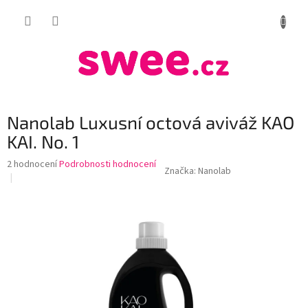
Přejít
NÁKUP
na
obsah
KOŠÍK
Nanolab Luxusní octová aviváž KAO
KAI. No. 1
Průměrné
2 hodnocení
Podrobnosti hodnocení
Značka:
Nanolab
hodnocení
produktu
je
4,0
z
5
hvězdiček.