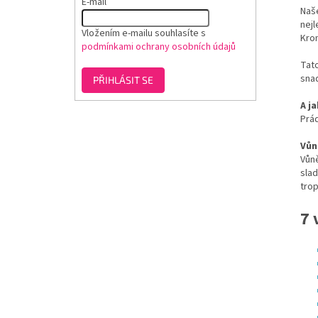
E-mail
Naše
nejl
Vložením e-mailu souhlasíte s
Krom
podmínkami ochrany osobních údajů
Tato
sna
PŘIHLÁSIT SE
A j
Prád
Vůn
Vůně
slad
trop
7 