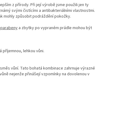
lepším z přírody.
P
ři její výrobě jsme použili jen ty
e známý svými čistícími a antibakteriálními vlastnostmi.
nak mohly způsobit podráždění pokožky.
i
parabeny
a zbytky po vypraném prádle mohou být
á příjemnou, lehkou vůni.
u směs vůní. Tato bohatá kombinace zahrnuje výrazné
 vůně nejenže přinášejí vzpomínky na dovolenou v