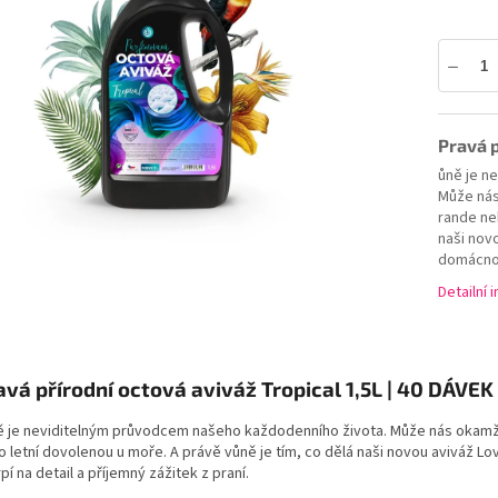
5
hvězdiček.
Pravá p
ůně je n
Může nás
rande ne
naši nov
domácnost
Detailní 
avá přírodní octová aviváž Tropical 1,5L | 40 DÁVEK
ě je neviditelným průvodcem našeho každodenního života. Může nás okamži
 letní dovolenou u moře. A právě vůně je tím, co dělá naši novou aviváž L
pí na detail a příjemný zážitek z praní.