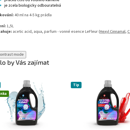
pračku čistí od vodního kamene
je zcela biologicky odbouratelná
kování:
40
ml na 4-5 kg ​​prádla
ení:
1,5L
ahuje:
acetic
acid, aqua, parfum - vonné esence LeFleur (
Hexyl Cinnamal
,
C
contrast mode
o by Vás zajímat
Tip
inka