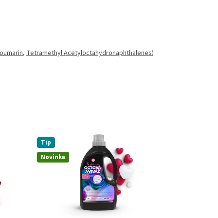
oumarin
,
Tetramethyl Acetyloctahydronaphthalenes
)
Tip
Novinka