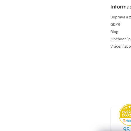
t
Informac
í
Doprava a 
GDPR
Blog
Obchodní 
Vrácení zbo