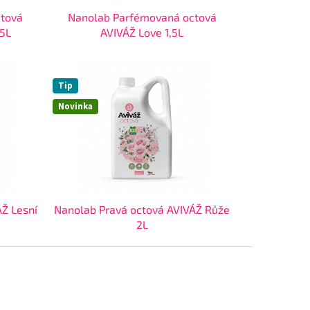
ctová
Nanolab Parfémovaná octová
,5L
AVIVÁŽ Love 1,5L
Tip
Novinka
Ž Lesní
Nanolab Pravá octová AVIVÁŽ Růže
2L