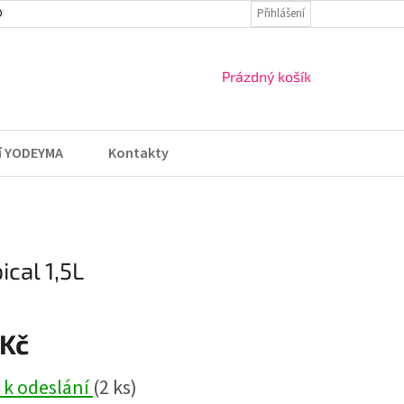
DMÍNKY
VRÁCENÍ ZBOŽÍ A REKLAMACE
Přihlášení
NÁKUPNÍ
Prázdný košík
KOŠÍK
í YODEYMA
Kontakty
cal 1,5L
 Kč
 k odeslání
(2 ks)