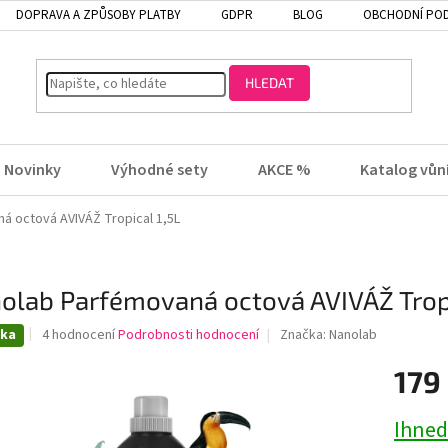
DOPRAVA A ZPŮSOBY PLATBY
GDPR
BLOG
OBCHODNÍ PO
HLEDAT
Novinky
Výhodné sety
AKCE %
Katalog vůn
á octová AVIVÁŽ Tropical 1,5L
olab Parfémovaná octová AVIVÁŽ Tropi
Průměrné
nka
4 hodnocení
Podrobnosti hodnocení
Značka:
Nanolab
hodnocení
produktu
179
je
4,5
Ihned
z