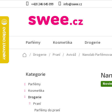
Přejít
+420 246 045 099
info@swee.cz
na
obsah
Parfémy
Kosmetika
Drogerie
Domů
/
Drogerie
/
Praní
/
Aviváž
/
Nanolab Parfémovan
P
Nan
Přeskočit
Kategorie
o
kategorie
s
Novi
Parfémy
t
Kosmetika
r
a
Drogerie
n
Praní
n
Parfémy do praní