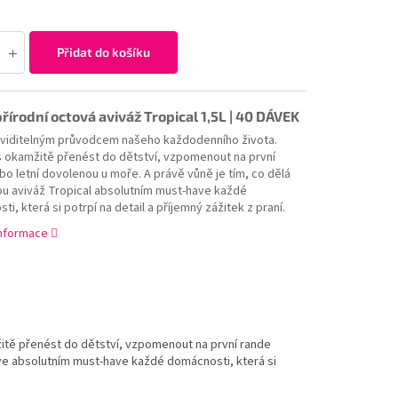
Přidat do košíku
řírodní octová aviváž Tropical 1,5L | 40 DÁVEK
eviditelným průvodcem našeho každodenního života.
 okamžitě přenést do dětství, vzpomenout na první
bo letní dovolenou u moře. A právě vůně je tím, co dělá
ou aviváž Tropical absolutním must-have každé
i, která si potrpí na detail a příjemný zážitek z praní.
informace
tě přenést do dětství, vzpomenout na první rande
ove absolutním must-have každé domácnosti, která si