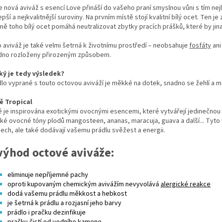
 nová aviváž s esencí Love přináší do vašeho praní smyslnou vůni s tím nej
epší a nejkvalitnější suroviny. Na prvním místě stojí kvalitní bílý ocet. Ten j
ě toho bílý ocet pomáhá neutralizovat zbytky pracích prášků, které by ji
 aviváž je také velmi šetrná k životnímu prostředí – neobsahuje
fosfáty
an
dno rozloženy přirozeným způsobem.
aký je tedy výsledek?
lo vyprané s touto octovou aviváží je měkké na dotek, snadno se žehlí a m
ě Tropical
 je inspirována exotickými ovocnými esencemi, které vytvářejí jedinečno
ké ovocné tóny plodů mangosteen, ananas, maracuja, guava a další... Tyto
ech, ale také dodávají vašemu prádlu svěžest a energii.
výhod octové aviváže:
eliminuje nepříjemné pachy
oproti kupovaným chemickým avivážím nevyvolává
alergické reakce
dodá vašemu prádlu měkkost a hebkost
je šetrná k prádlu a rozjasní
jeho barvy
prádlo i pračku dezinfikuje