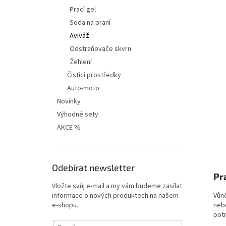
í
Prací gel
p
Soda na praní
a
n
Aviváž
e
Odstraňovače skvrn
l
Žehlení
Čistící prostředky
Auto-moto
Novinky
Výhodné sety
AKCE %
Odebírat newsletter
Pr
Vložte svůj e-mail a my vám budeme zasílat
informace o nových produktech na našem
Vůn
e-shopu.
nebo
potr