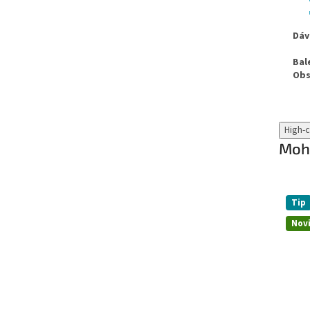
Dáv
Bal
Obs
High-
Mohl
Tip
Nov