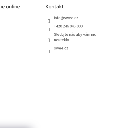
me online
Kontakt
info
@
swee.cz
+420 246 045 099
Sledujte nás aby vám nic
neuteklo
swee.cz