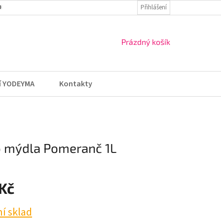
DMÍNKY
VRÁCENÍ ZBOŽÍ A REKLAMACE
Přihlášení
NÁKUPNÍ
Prázdný košík
KOŠÍK
í YODEYMA
Kontakty
ho mýdla Pomeranč 1L
 Kč
ní sklad