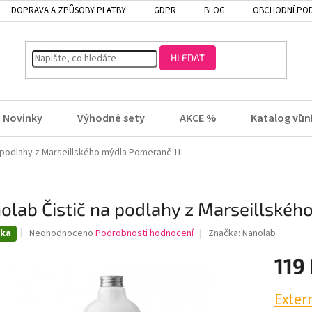
DOPRAVA A ZPŮSOBY PLATBY
GDPR
BLOG
OBCHODNÍ PO
HLEDAT
Novinky
Výhodné sety
AKCE %
Katalog vůn
a podlahy z Marseillského mýdla Pomeranč 1L
olab Čistič na podlahy z Marseillské
Průměrné
nka
Neohodnoceno
Podrobnosti hodnocení
Značka:
Nanolab
hodnocení
produktu
119
je
0,0
Exter
z