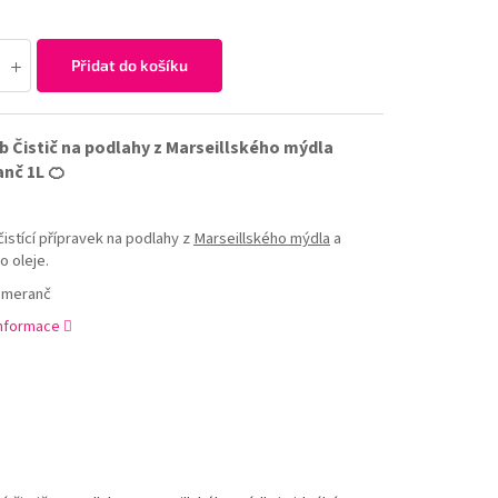
Přidat do košíku
 Čistič na podlahy z Marseillského mýdla
nč 1L 🍊
čistící přípravek na podlahy z
Marseillského mýdla
a
o oleje.
omeranč
informace