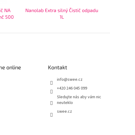
ič NA
Nanolab Extra silný Čistič odpadu
nč 500
1L
me online
Kontakt
info
@
swee.cz
+420 246 045 099
Sledujte nás aby vám nic
neuteklo
swee.cz