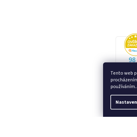
Tento web po
procházením 
používáním..
Nastaven