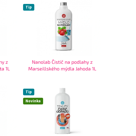
Tip
hy z
Nanolab Čistič na podlahy z
ta 1L
Marseillského mýdla Jahoda 1L
Tip
Novinka