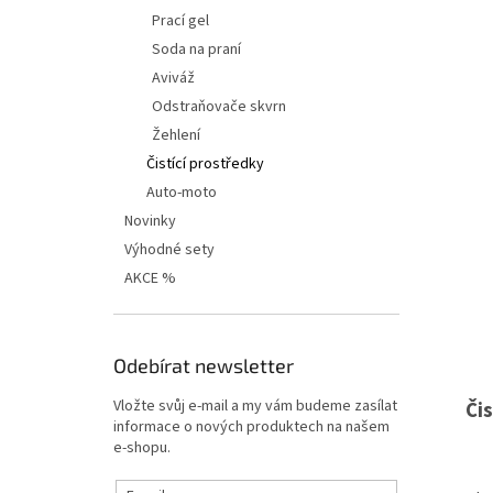
í
Prací gel
p
Soda na praní
a
n
Aviváž
e
Odstraňovače skvrn
l
Žehlení
Čistící prostředky
Auto-moto
Novinky
Výhodné sety
AKCE %
Odebírat newsletter
Vložte svůj e-mail a my vám budeme zasílat
Či
informace o nových produktech na našem
e-shopu.