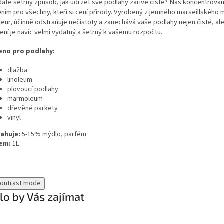
áte šetrný způsob, jak udržet své podlahy zářivě čisté? Náš koncentrovaný
ním pro všechny, kteří si cení přírody. Vyrobený z jemného marseillského 
eur, účinně odstraňuje nečistoty a zanechává vaše podlahy nejen čisté, 
ení je navíc velmi vydatný a šetrný k vašemu rozpočtu.
eno pro podlahy:
dlažba
linoleum
plovoucí podlahy
marmoleum
dřevěné parkety
vinyl
ahuje:
5-15% mýdlo, parfém
em:
1L
contrast mode
o by Vás zajímat