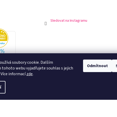
Sledovat na Instagramu
užívá soubory cookie. Dalším
Odmítnout
tohoto webu vyjadřujete souhlas s jejich
 Více informací
zde
.
í