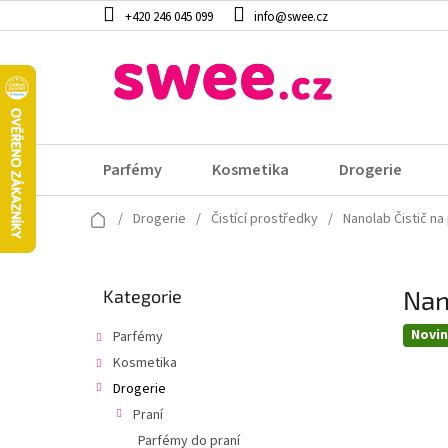
Přejít
+420 246 045 099
info@swee.cz
na
obsah
Parfémy
Kosmetika
Drogerie
Domů
/
Drogerie
/
Čistící prostředky
/
Nanolab Čistič n
P
Nan
Přeskočit
Kategorie
o
kategorie
s
Novi
Parfémy
t
Kosmetika
r
a
Drogerie
n
Praní
n
Parfémy do praní