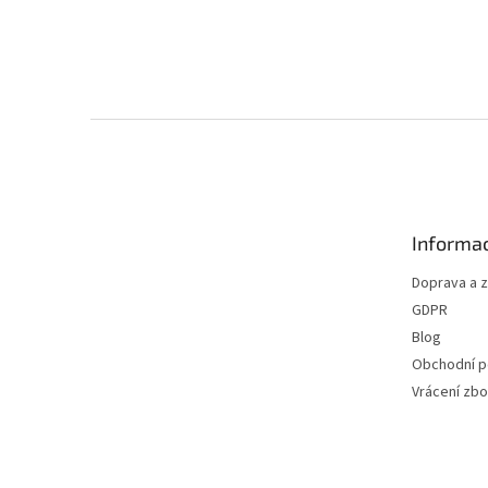
Z
á
p
a
t
Informac
í
Doprava a 
GDPR
Blog
Obchodní 
Vrácení zbo