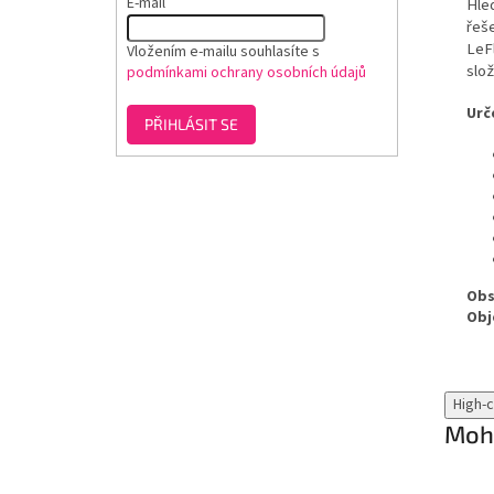
E-mail
Hled
řeše
LeFl
Vložením e-mailu souhlasíte s
slož
podmínkami ochrany osobních údajů
Urč
PŘIHLÁSIT SE
Obs
Obj
High-
Mohl