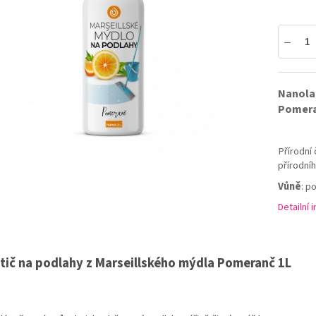
5
hvězdiček.
Nanolab
Pomera
Přírodní 
přírodníh
Vůně
: p
Detailní 
stič na podlahy z Marseillského mýdla Pomeranč 1L