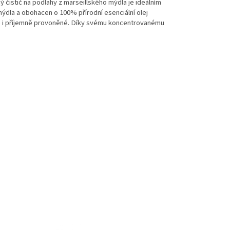
 čistič na podlahy z marseillského mýdla je ideálním
mýdla a obohacen o 100% přírodní esenciální olej
ale i příjemně provoněné. Díky svému koncentrovanému