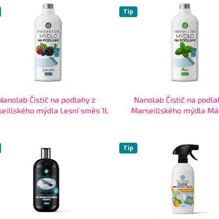
Tip
Nanolab Čistič na podlahy z
Nanolab Čistič na podla
eillského mýdla Lesní směs 1L
Marseillského mýdla Má
Tip