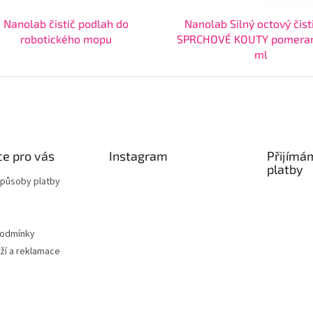
Nanolab čistič podlah do
Nanolab Silný octový čist
robotického mopu
SPRCHOVÉ KOUTY pomera
ml
e pro vás
Instagram
Přijímá
platby
způsoby platby
podmínky
ží a reklamace