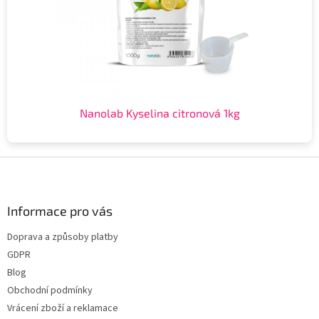
Nanolab Kyselina citronová 1kg
Z
á
p
a
Informace pro vás
t
Doprava a způsoby platby
í
GDPR
Blog
Obchodní podmínky
Vrácení zboží a reklamace