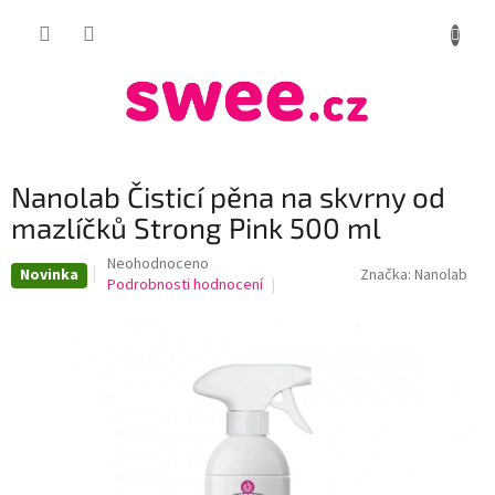
Přejít
NÁKUP
na
obsah
KOŠÍK
Nanolab Čisticí pěna na skvrny od
mazlíčků Strong Pink 500 ml
Průměrné
Neohodnoceno
Novinka
Značka:
Nanolab
hodnocení
Podrobnosti hodnocení
produktu
je
0,0
z
5
hvězdiček.