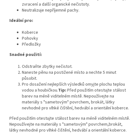
zvracení a další organické nečistoty.
Neutralizuje nepříjemné pachy.
Ideální pro:
Koberce
Pohovky
Předložky
Snadné použití:
Odstraňte zbytky nečistot.
Naneste pěnu na postižené místo a nechte 5 minut
působit.
Pro dosažení nejlepších výsledků omyjte plochu teplou
vodou a houbičkou.
Tip:
Před použitím otestujte stálost
barev na méně viditelném místě.
Nepoužívejte na
materiály s "sametovým" povrchem,
brokát,
látky
nevhodné pro vlhké čištění,
hedvábí a orientální koberce.
Před použitím otestujte stálost barev na méně viditelném místě.
Nepoužívejte na materiály s "sametovým" povrchem,brokát,
látky nevhodné pro vlhké čištění, hedvábí a orientální koberce.