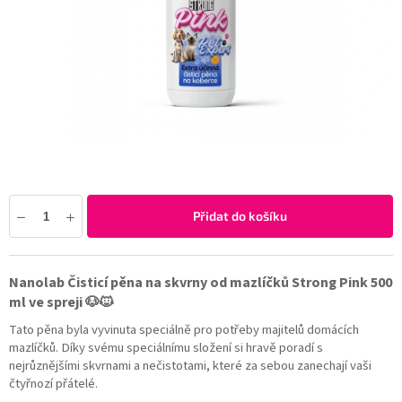
Přidat do košíku
Nanolab Čisticí pěna na skvrny od mazlíčků Strong Pink 500
ml ve spreji 🐶🐱
Tato pěna byla vyvinuta speciálně pro potřeby majitelů domácích
mazlíčků. Díky svému speciálnímu složení si hravě poradí s
nejrůznějšími skvrnami a nečistotami, které za sebou zanechají vaši
čtyřnozí přátelé.