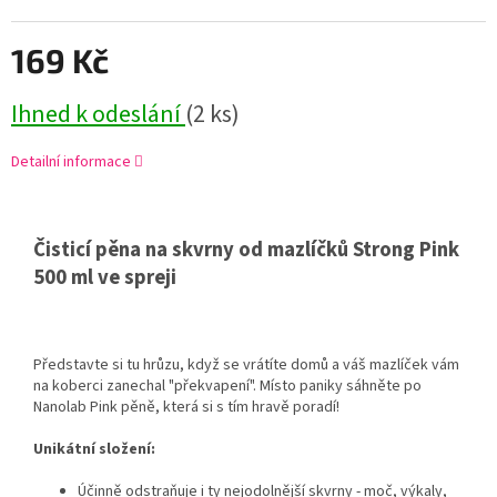
169 Kč
Ihned k odeslání
(2 ks)
Detailní informace
Čisticí pěna na skvrny od mazlíčků Strong Pink
500 ml ve spreji
Představte si tu hrůzu,
když se vrátíte domů a váš mazlíček vám
na koberci zanechal "překvapení".
Místo paniky sáhněte po
Nanolab Pink pěně,
která si s tím hravě poradí!
Unikátní složení:
Účinně odstraňuje i ty nejodolnější skvrny - moč,
výkaly,