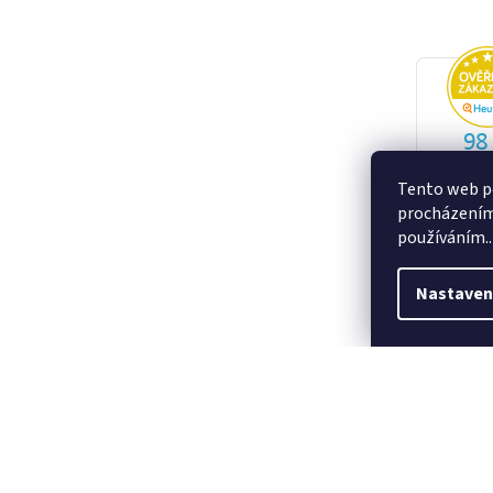
Tento web po
procházením 
používáním..
Nastaven