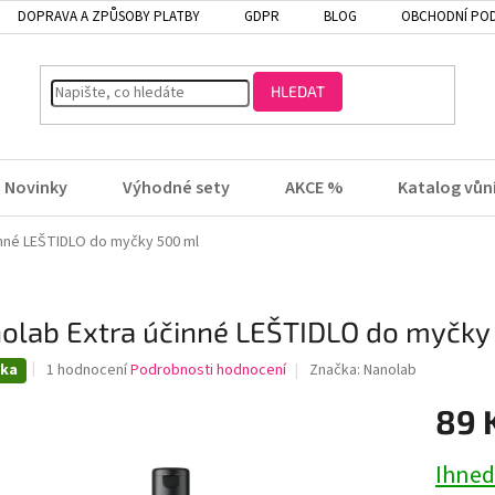
DOPRAVA A ZPŮSOBY PLATBY
GDPR
BLOG
OBCHODNÍ PO
HLEDAT
Novinky
Výhodné sety
AKCE %
Katalog vůn
inné LEŠTIDLO do myčky 500 ml
olab Extra účinné LEŠTIDLO do myčky
Průměrné
nka
1 hodnocení
Podrobnosti hodnocení
Značka:
Nanolab
hodnocení
produktu
89 
je
5,0
Ihned
z