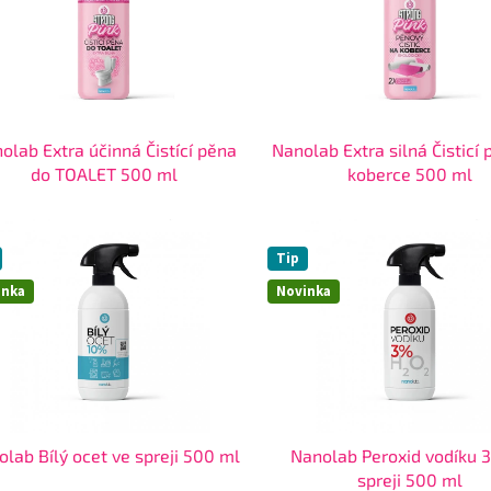
olab Extra účinná Čistící pěna
Nanolab Extra silná Čisticí
do TOALET 500 ml
koberce 500 ml
Tip
inka
Novinka
lab Bílý ocet ve spreji 500 ml
Nanolab Peroxid vodíku 
spreji 500 ml