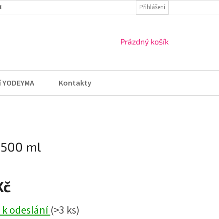
DMÍNKY
VRÁCENÍ ZBOŽÍ A REKLAMACE
Přihlášení
NÁKUPNÍ
Prázdný košík
KOŠÍK
í YODEYMA
Kontakty
 500 ml
Kč
 k odeslání
(>3 ks)