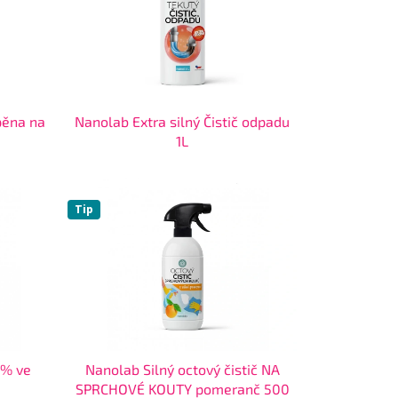
 pěna na
Nanolab Extra silný Čistič odpadu
1L
Tip
3% ve
Nanolab Silný octový čistič NA
SPRCHOVÉ KOUTY pomeranč 500