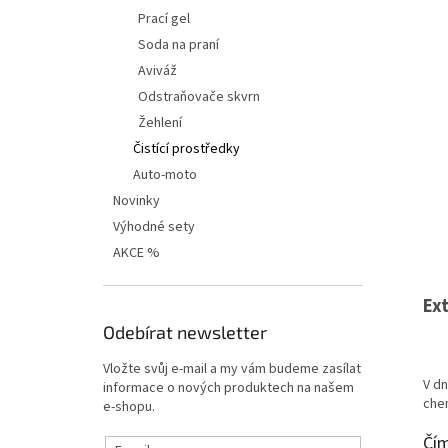
í
Prací gel
p
Soda na praní
a
n
Aviváž
e
Odstraňovače skvrn
l
Žehlení
Čistící prostředky
Auto-moto
Novinky
Výhodné sety
AKCE %
Ex
Odebírat newsletter
Vložte svůj e-mail a my vám budeme zasílat
V dn
informace o nových produktech na našem
chem
e-shopu.
Čím