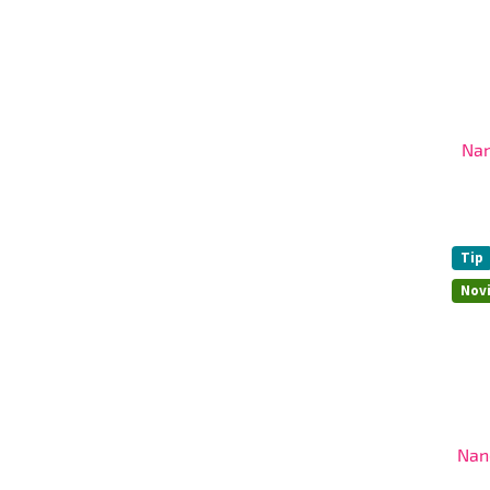
Nan
Tip
Nov
Nano