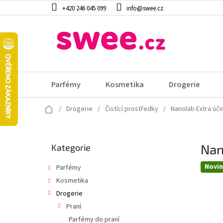
Přejít
+420 246 045 099
info@swee.cz
na
obsah
Parfémy
Kosmetika
Drogerie
Domů
/
Drogerie
/
Čistící prostředky
/
Nanolab Extra úč
P
Nan
Přeskočit
Kategorie
o
kategorie
s
Novi
Parfémy
t
Kosmetika
r
a
Drogerie
n
Praní
n
Parfémy do praní