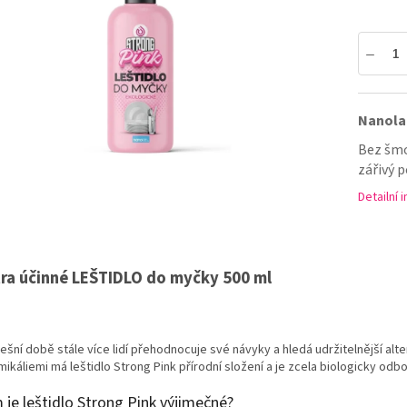
5
hvězdiček.
Nanolab
Bez šmo
zářivý p
Detailní 
tra účinné LEŠTIDLO do myčky 500 ml
ešní době stále více lidí přehodnocuje své návyky a hledá udržitelnější alte
ikáliemi má leštidlo Strong Pink přírodní složení a je zcela biologicky odb
 je leštidlo Strong Pink výjimečné?