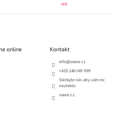
ml
me online
Kontakt
info
@
swee.cz
+420 246 045 099
Sledujte nás aby vám nic
neuteklo
swee.cz