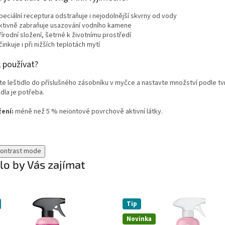
eciální receptura odstraňuje i nejodolnější skvrny od vody
ktivně zabraňuje usazování vodního kamene
írodní složení, šetrné k životnímu prostředí
inkuje i při nižších teplotách mytí
 používat?
jte leštidlo do příslušného zásobníku v myčce a nastavte množství podle tvr
idla je potřeba.
žení:
méně než 5 % neiontové povrchově aktivní látky.
contrast mode
o by Vás zajímat
Tip
Novinka