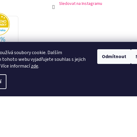
Sledovat na Instagramu
užívá soubory cookie. Dalším
Odmítnout
tohoto webu vyjadřujete souhlas s jejich
 Více informací
zde
.
í
swee.sk