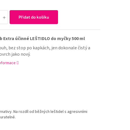
Přidat do košíku
 Extra účinné LEŠTIDLO do myčky 500 ml
uh, bez stop po kapkách, jen dokonale čistý a
ovrch jako nový.
informace
rnativy. Na rozdíl od běžných leštidel s agresivními
ouratelné.