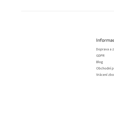
Z
á
p
a
t
Informac
í
Doprava a 
GDPR
Blog
Obchodní 
Vrácení zbo