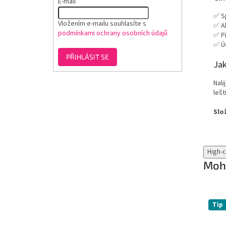
E-mail
✅ Sp
Vložením e-mailu souhlasíte s
✅ A
podmínkami ochrany osobních údajů
✅ Př
✅ Úč
PŘIHLÁSIT SE
Jak
Nali
lešt
Slo
High-
Mohl
Tip