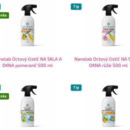
Tip
inka
olab Octový čistič NA SKLA A
Nanolab Octový čistič NA 
OKNA pomeranč 500 ml
OKNA růže 500 ml
Tip
inka