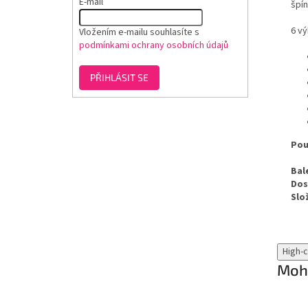
E-mail
špín
6 vý
Vložením e-mailu souhlasíte s
podmínkami ochrany osobních údajů
PŘIHLÁSIT SE
Pou
Bal
Dos
Slo
High-
Mohl