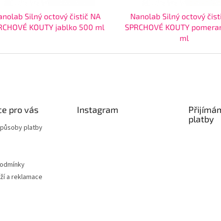
nolab Silný octový čistič NA
Nanolab Silný octový čist
RCHOVÉ KOUTY jablko 500 ml
SPRCHOVÉ KOUTY pomera
ml
e pro vás
Instagram
Přijímá
platby
způsoby platby
podmínky
ží a reklamace