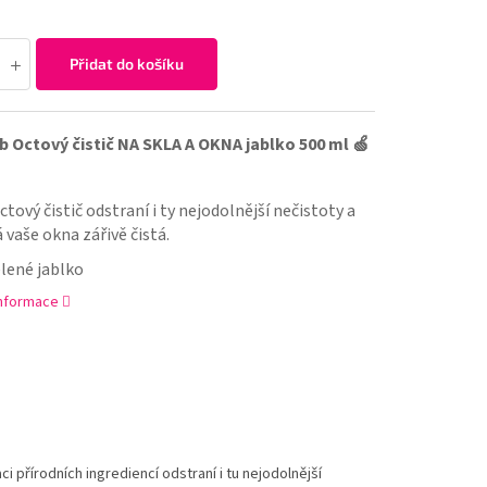
Přidat do košíku
 Octový čistič NA SKLA A OKNA jablko 500 ml 🍏
tový čistič odstraní i ty nejodolnější nečistoty a
 vaše okna zářivě čistá.
elené jablko
informace
i přírodních ingrediencí odstraní i tu nejodolnější