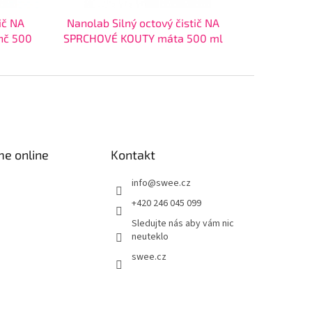
ič NA
Nanolab Silný octový čistič NA
nč 500
SPRCHOVÉ KOUTY máta 500 ml
me online
Kontakt
info
@
swee.cz
+420 246 045 099
Sledujte nás aby vám nic
neuteklo
swee.cz