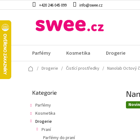
Přejít
+420 246 045 099
info@swee.cz
na
obsah
Parfémy
Kosmetika
Drogerie
Domů
/
Drogerie
/
Čistící prostředky
/
Nanolab Octový č
P
Nan
Přeskočit
Kategorie
o
kategorie
s
Novi
Parfémy
t
Kosmetika
r
a
Drogerie
n
Praní
n
Parfémy do praní