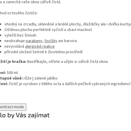
u a zanechá vaše okna zářivě čistá.
hod octového čističe:
vhodný na zrcadla, skleněné a lesklé plochy, dlaždičky ale i dvířka kuchy
čištěnou plochu perfektně vyčistí a zbaví mastnot
vyleští bez šmouh
neobsahuje
parabeny
,
fosfáty
ani barviva
nevyvolává
alergické reakce
přírodní složení šetrné k životnímu prostředí
žití je hračka:
Nastříkejte, otřete a užijte si zářivě čistá okna.
ení:
500 ml
tupné vůně:
růže | zelené jablko
žení:
čistič je vyroben z bílého octa a dalších pečlivě vybraných ingrediencí
contrast mode
o by Vás zajímat