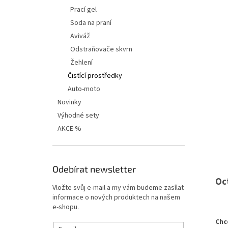
í
Prací gel
p
Soda na praní
a
n
Aviváž
e
Odstraňovače skvrn
l
Žehlení
Čistící prostředky
Auto-moto
Novinky
Výhodné sety
AKCE %
Odebírat newsletter
Oc
Vložte svůj e-mail a my vám budeme zasílat
informace o nových produktech na našem
e-shopu.
Chc