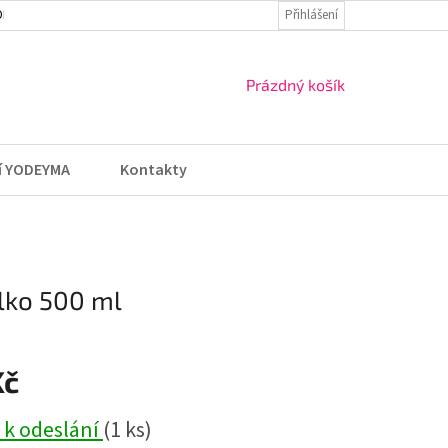
DMÍNKY
VRÁCENÍ ZBOŽÍ A REKLAMACE
Přihlášení
NÁKUPNÍ
Prázdný košík
KOŠÍK
í YODEYMA
Kontakty
lko 500 ml
Kč
 k odeslání
(1 ks)