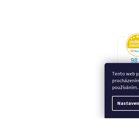
Tento web po
procházením 
používáním..
Nastaven