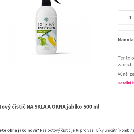
5
hvězdiček.
Nanolab
Tento oc
zanechá
Vůně: z
Detailní 
tový čistič NA SKLA A OKNA jablko 500 ml
ete okna jako nová?
Náš octový čistič je tu pro vás!
Díky unikátní kombinac