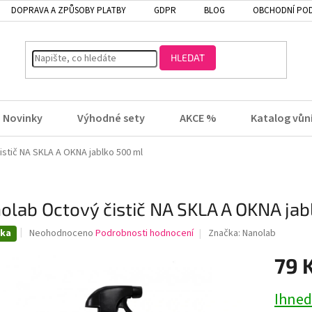
DOPRAVA A ZPŮSOBY PLATBY
GDPR
BLOG
OBCHODNÍ PO
HLEDAT
Novinky
Výhodné sety
AKCE %
Katalog vůn
istič NA SKLA A OKNA jablko 500 ml
olab Octový čistič NA SKLA A OKNA jab
Průměrné
nka
Neohodnoceno
Podrobnosti hodnocení
Značka:
Nanolab
hodnocení
produktu
79 
je
0,0
Ihned
z