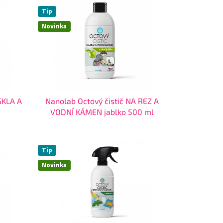
Tip
Novinka
SKLA A
Nanolab Octový čistič NA REZ A
VODNÍ KÁMEN jablko 500 ml
Tip
Novinka