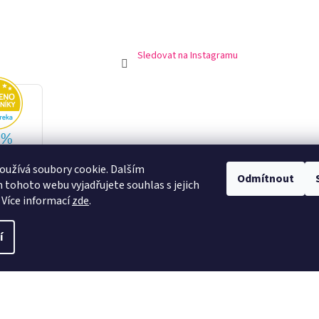
Sledovat na Instagramu
užívá soubory cookie. Dalším
Odmítnout
tohoto webu vyjadřujete souhlas s jejich
 Více informací
zde
.
í