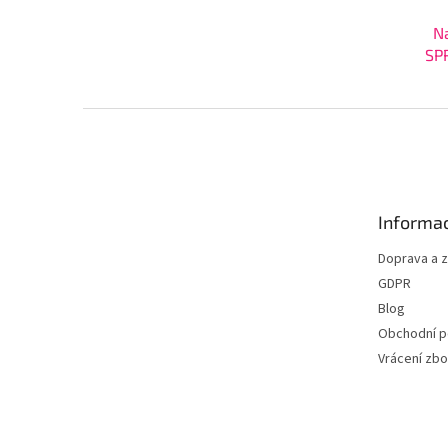
Na
SP
Z
á
p
a
t
Informac
í
Doprava a 
GDPR
Blog
Obchodní 
Vrácení zbo