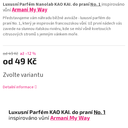
Luxusní Parfém Nanolab KAO KAI. do praní
No. 1
i
nspirováno
Armani My Way
vůní
Představujeme vám náhradu běžné aviváže - luxusní parfém do
praní No. 1, který je inspirován francouzskou vůní. Už první nádech vás
zavede na slunnou italskou riviéru, kde se mísí vůně kvetoucích
citrusových stromů s jemným vánkem moře.
od 49 Kč
až –12 %
od
49 Kč
Zvolte variantu
Detailní informace
Luxusní Parfém KAO KAI. do praní
No. 1
i
nspirováno vůní
Armani My Way