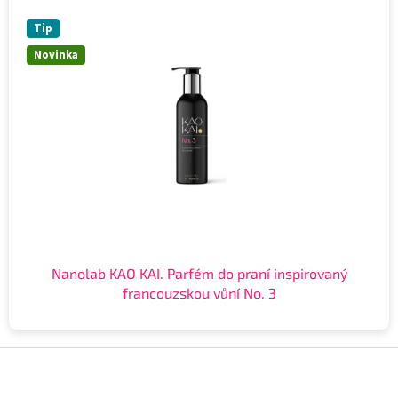
Tip
Novinka
Nanolab KAO KAI. Parfém do praní inspirovaný
francouzskou vůní No. 3
Z
á
p