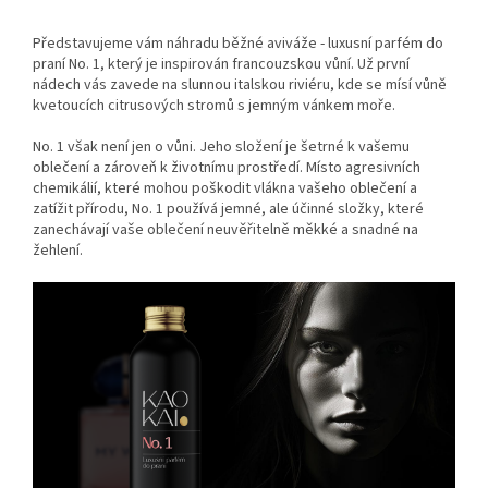
Představujeme vám náhradu běžné aviváže - luxusní parfém do
praní No. 1, který je inspirován francouzskou vůní. Už první
nádech vás zavede na slunnou italskou riviéru, kde se mísí vůně
kvetoucích citrusových stromů s jemným vánkem moře.
No. 1 však není jen o vůni. Jeho složení je šetrné k vašemu
oblečení a zároveň k životnímu prostředí. Místo agresivních
chemikálií, které mohou poškodit vlákna vašeho oblečení a
zatížit přírodu, No. 1 používá jemné, ale účinné složky, které
zanechávají vaše oblečení neuvěřitelně měkké a snadné na
žehlení.