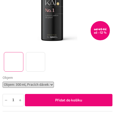
od 49 Kč
až –12 %
Objem
Přidat do košíku