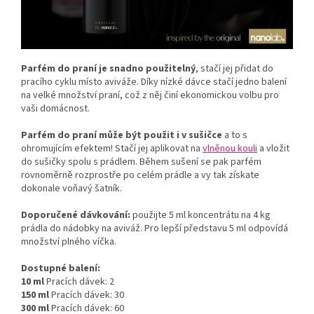
Parfém do praní je snadno použitelný
, stačí jej přidat do
pracího cyklu místo aviváže. Díky nízké dávce stačí jedno balení
na velké množství praní, což z něj činí ekonomickou volbu pro
vaši domácnost.
Parfém do praní může být použit i v sušičce
a to s
ohromujícím efektem! Stačí jej aplikovat na
vlněnou kouli
a vložit
do sušičky spolu s prádlem. Během sušení se pak parfém
rovnoměrně rozprostře po celém prádle a vy tak získate
dokonale voňavý šatník.
Doporučené dávkování:
použijte 5 ml koncentrátu na 4 kg
prádla do nádobky na aviváž. Pro lepší představu 5 ml odpovídá
množství plného víčka.
Dostupné balení:
10 ml
Pracích dávek: 2
150 ml
Pracích dávek: 30
300 ml
Pracích dávek: 60