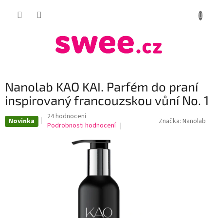
Přejít
NÁKUP
na
obsah
KOŠÍK
Nanolab KAO KAI. Parfém do praní
inspirovaný francouzskou vůní No. 1
Průměrné
24 hodnocení
Novinka
Značka:
Nanolab
hodnocení
Podrobnosti hodnocení
produktu
je
3,8
z
5
hvězdiček.