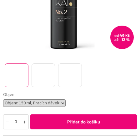
od 49 Kč
až –12 %
Objem
Přidat do košíku