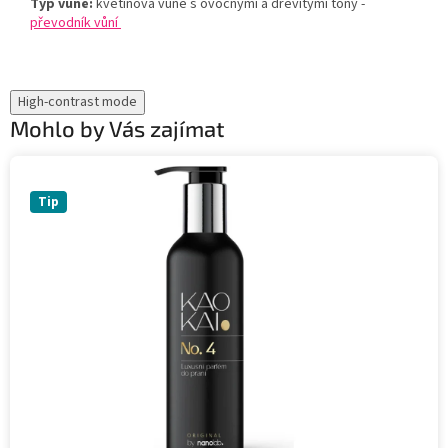
Typ vůně:
květinová vůně s ovocnými a dřevitými tóny -
převodník vůní
High-contrast mode
Mohlo by Vás zajímat
Tip