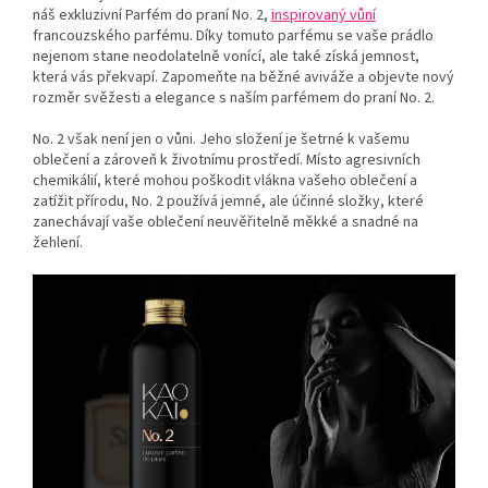
náš exkluzivní Parfém do praní No. 2,
inspirovaný vůní
francouzského parfému. Díky tomuto parfému se vaše prádlo
nejenom stane neodolatelně vonící, ale také získá jemnost,
která vás překvapí. Zapomeňte na běžné aviváže a objevte nový
rozměr svěžesti a elegance s naším parfémem do praní No. 2.
No. 2 však není jen o vůni. Jeho složení je šetrné k vašemu
oblečení a zároveň k životnímu prostředí. Místo agresivních
chemikálií, které mohou poškodit vlákna vašeho oblečení a
zatížit přírodu, No. 2 používá jemné, ale účinné složky, které
zanechávají vaše oblečení neuvěřitelně měkké a snadné na
žehlení.