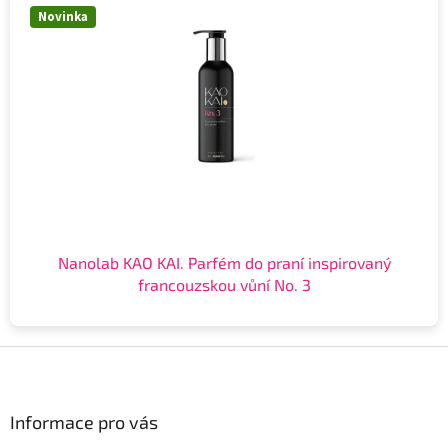
Novinka
Nanolab KAO KAI. Parfém do praní inspirovaný
francouzskou vůní No. 3
Z
á
p
a
Informace pro vás
t