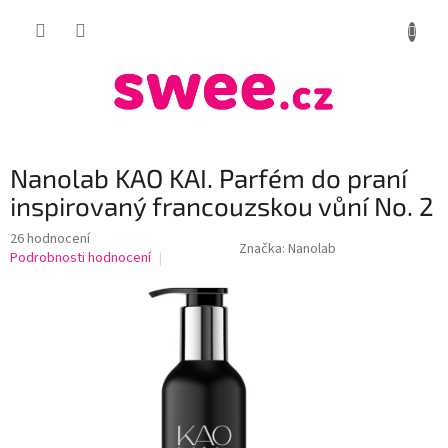
Přejít
NÁKUP
na
obsah
KOŠÍK
Nanolab KAO KAI. Parfém do praní
inspirovaný francouzskou vůní No. 2
Průměrné
26 hodnocení
Značka:
Nanolab
hodnocení
Podrobnosti hodnocení
produktu
je
3,7
z
5
hvězdiček.