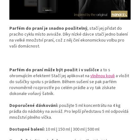
Parfém do praní je snadno použitelný
, stačí jej přidat do
pracího cyklu místo aviváže. Díky nízké dávce stačí jedno balení
na velké množství praní, což z něj činí ekonomickou volbu pro
vaši domácnost.
Parfém do praní může být použit i v sušičce
a to s
ohromujícím efektem! Stačí jej aplikovat na
vlněnou kouli
a vložit
do sušičky spolu s prádlem. Během sušení se pak parfém
rovnoměrně rozprostře po celém prádle a vy tak získate
dokonale voňavý šatník.
Doporučené dávkování:
použijte 5 ml koncentrátu na 4 kg
prádla do nádobky na aviváž. Pro lepší představu 5 ml odpovídá
množství plného víčka.
Dostupné balení:
10 ml | 150 ml | 300 ml | 500 ml