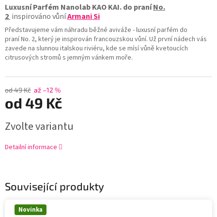
Luxusní Parfém Nanolab KAO KAI. do praní
No.
2
inspirováno vůní
Armani Si
Představujeme vám náhradu běžné aviváže - luxusní parfém do
praní No. 2, který je inspirován francouzskou vůní. Už první nádech vás
zavede na slunnou italskou riviéru, kde se mísí vůně kvetoucích
citrusových stromů s jemným vánkem moře.
od 49 Kč
až –12 %
od
49 Kč
Zvolte variantu
Detailní informace
Související produkty
Novinka