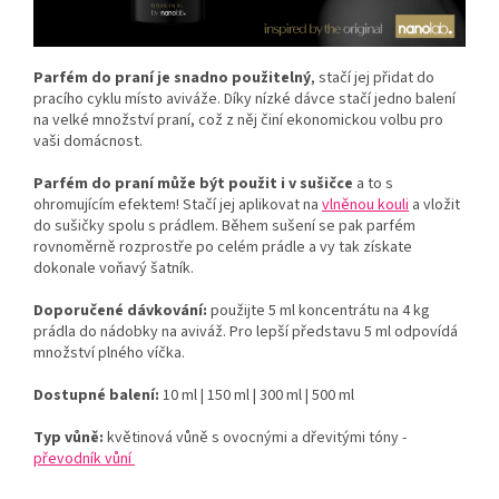
Parfém do praní je snadno použitelný
, stačí jej přidat do
pracího cyklu místo aviváže. Díky nízké dávce stačí jedno balení
na velké množství praní, což z něj činí ekonomickou volbu pro
vaši domácnost.
Parfém do praní může být použit i v sušičce
a to s
ohromujícím efektem! Stačí jej aplikovat na
vlněnou kouli
a vložit
do sušičky spolu s prádlem. Během sušení se pak parfém
rovnoměrně rozprostře po celém prádle a vy tak získate
dokonale voňavý šatník.
Doporučené dávkování:
použijte 5 ml koncentrátu na 4 kg
prádla do nádobky na aviváž. Pro lepší představu 5 ml odpovídá
množství plného víčka.
Dostupné balení:
10 ml | 150 ml | 300 ml | 500 ml
Typ vůně:
květinová vůně s ovocnými a dřevitými tóny -
převodník vůní