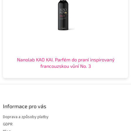
Nanolab KAO KAI. Parfém do praní inspirovaný
francouzskou vůní No. 3
Z
á
p
a
Informace pro vás
t
Doprava a způsoby platby
í
GDPR