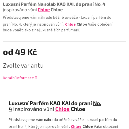
Luxusní Parfém Nanolab KAO KAI. do praní
No. 4
i
nspirováno vůní
Chloe
Chloe
Představujeme vám náhradu běžné aviváže - luxusní parfém do
praní No. 4, který je inspirován vůní .
Chloe
Chloe
Vaše oblečení
bude vonět jako z nejluxusnějších parfumerií.
od
49 Kč
Zvolte variantu
Detailní informace
Luxusní Parfém KAO KAI do praní
No.
4
inspirováno vůní
Chloe
Chloe
Představujeme vám náhradu běžné aviváže - luxusní parfém do
praní No. 4, který je inspirován vůní .
Chloe
Chloe
Vaše oblečení