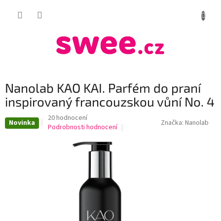
Přejít
NÁKUP
na
obsah
KOŠÍK
Nanolab KAO KAI. Parfém do praní
inspirovaný francouzskou vůní No. 4
Průměrné
20 hodnocení
Novinka
Značka:
Nanolab
hodnocení
Podrobnosti hodnocení
produktu
je
4,1
z
5
hvězdiček.