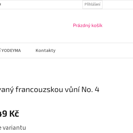
DMÍNKY
VRÁCENÍ ZBOŽÍ A REKLAMACE
Přihlášení
NÁKUPNÍ
Prázdný košík
KOŠÍK
í YODEYMA
Kontakty
vaný francouzskou vůní No. 4
49 Kč
e variantu