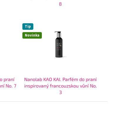
8
Tip
Novinka
o praní
Nanolab KAO KAI. Parfém do praní
ní No. 7
inspirovaný francouzskou vůní No.
3