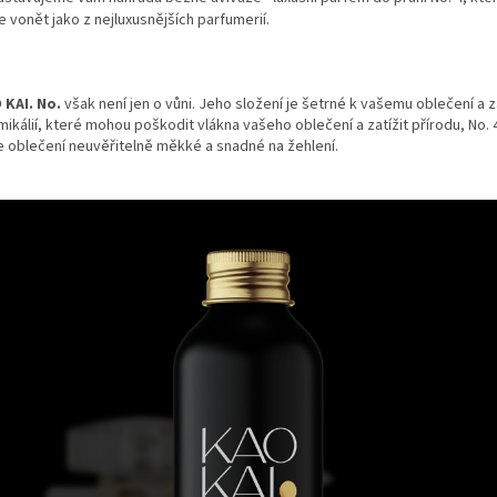
 vonět jako z nejluxusnějších parfumerií.
 KAI. No.
však není jen o vůni. Jeho složení je šetrné k vašemu oblečení a 
ikálií, které mohou poškodit vlákna vašeho oblečení a zatížit přírodu, No. 
 oblečení neuvěřitelně měkké a snadné na žehlení.