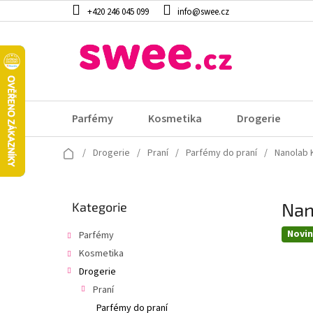
Přejít
+420 246 045 099
info@swee.cz
na
obsah
Parfémy
Kosmetika
Drogerie
Domů
/
Drogerie
/
Praní
/
Parfémy do praní
/
Nanolab 
P
Nan
Přeskočit
Kategorie
o
kategorie
s
Novi
Parfémy
t
Kosmetika
r
a
Drogerie
n
Praní
n
Parfémy do praní