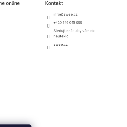
me online
Kontakt
info
@
swee.cz
+420 246 045 099
Sledujte nás aby vám nic
neuteklo
swee.cz