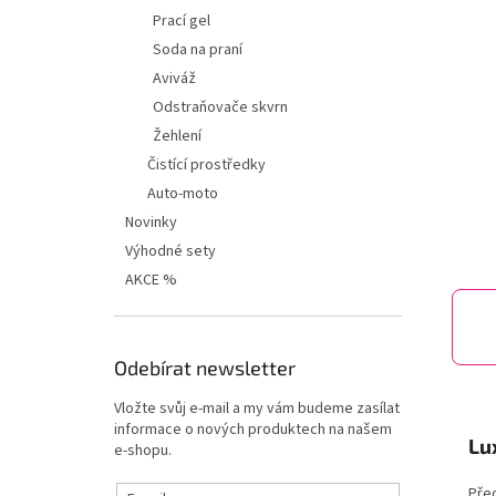
í
Prací gel
p
Soda na praní
a
n
Aviváž
e
Odstraňovače skvrn
l
Žehlení
Čistící prostředky
Auto-moto
Novinky
Výhodné sety
AKCE %
Odebírat newsletter
Vložte svůj e-mail a my vám budeme zasílat
informace o nových produktech na našem
Lu
e-shopu.
Před