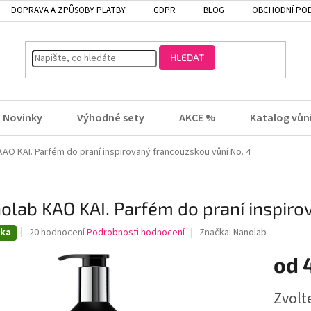
DOPRAVA A ZPŮSOBY PLATBY
GDPR
BLOG
OBCHODNÍ PO
HLEDAT
Novinky
Výhodné sety
AKCE %
Katalog vůn
KAO KAI. Parfém do praní inspirovaný francouzskou vůní No. 4
olab KAO KAI. Parfém do praní inspiro
Průměrné
nka
20 hodnocení
Podrobnosti hodnocení
Značka:
Nanolab
hodnocení
produktu
od
je
4,1
Zvolt
z