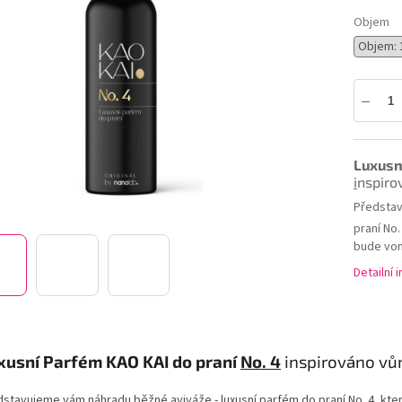
5
hvězdiček.
Objem
Luxusn
i
nspiro
Představ
praní No.
bude voně
Detailní 
xusní Parfém KAO KAI do praní
No. 4
inspirováno vů
stavujeme vám náhradu běžné aviváže - luxusní parfém do praní No. 4, který