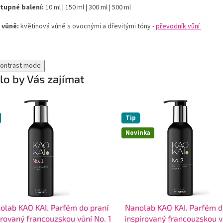
tupné balení:
10 ml | 150 ml | 300 ml | 500 ml
 vůně:
květinová vůně s ovocnými a dřevitými tóny -
převodník vůní
contrast mode
o by Vás zajímat
Tip
Novinka
olab KAO KAI. Parfém do praní
Nanolab KAO KAI. Parfém d
irovaný francouzskou vůní No. 1
inspirovaný francouzskou v