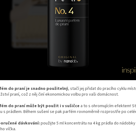
fém do praní je snadno použitelný
, stačí jej přidat do pracího cyklu mí
ství praní, což z něj činí ekonomickou volbu pro vaši domácnost.
fém do praní může být použit i v sušičce
a to s ohromujícím efektem! Sta
lu s prádlem. Během sušení se pak parfém rovnoměrně rozprostře po celém 
oručené dávkování:
použijte 5 ml koncentrátu na 4 kg prádla do nádobky
ho víčka.