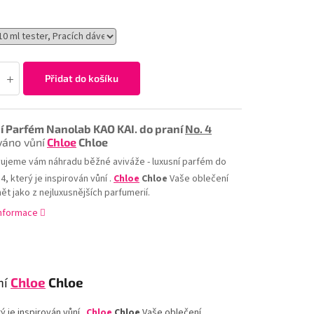
Přidat do košíku
í Parfém Nanolab KAO KAI. do praní
No. 4
váno vůní
Chloe
Chloe
ujeme vám náhradu běžné aviváže - luxusní parfém do
 4, který je inspirován vůní .
Chloe
Chloe
Vaše oblečení
t jako z nejluxusnějších parfumerií.
informace
ní
Chloe
Chloe
 je inspirován vůní .
Chloe
Chloe
Vaše oblečení