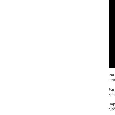
Par
množ
Par
spo
Dop
plné