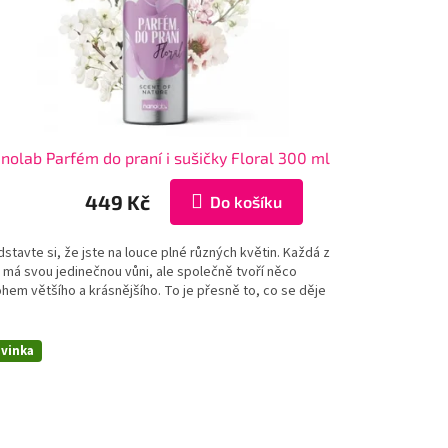
nolab Parfém do praní i sušičky Floral 300 ml
449 Kč
Do košíku
stavte si, že jste na louce plné různých květin. Každá z
 má svou jedinečnou vůni, ale společně tvoří něco
hem většího a krásnějšího. To je přesně to, co se děje
vinka