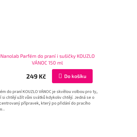
Nanolab Parfém do praní i sušičky KOUZLO
VÁNOC 150 ml
249 Kč
Do košíku
fém do praní KOUZLO VÁNOC je skvělou volbou pro ty,
í si chtějí užít vůni svátků kdykoliv chtějí. Jedná se o
centrovaný přípravek, který po přidání do pracího
u...