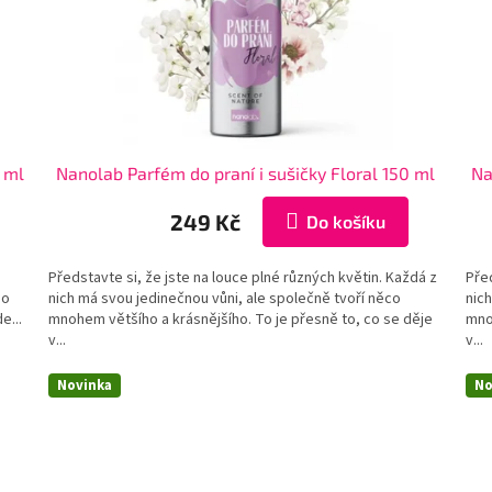
 ml
Nanolab Parfém do praní i sušičky Floral 150 ml
Na
249 Kč
Do košíku
Představte si, že jste na louce plné různých květin. Každá z
Před
no
nich má svou jedinečnou vůni, ale společně tvoří něco
nich
e...
mnohem většího a krásnějšího. To je přesně to, co se děje
mno
v...
v...
Novinka
No