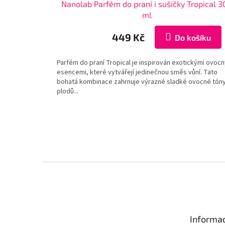
Nanolab Parfém do praní i sušičky Tropical 
ml
449 Kč
Do košíku
Parfém do praní Tropical je inspirován exotickými ovoc
esencemi, které vytvářejí jedinečnou směs vůní. Tato
bohatá kombinace zahrnuje výrazné sladké ovocné tón
plodů...
Z
á
p
a
t
Informac
í