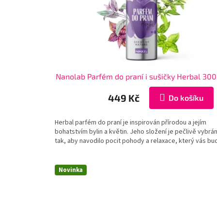
o
d
u
k
t
ů
Nanolab Parfém do praní i sušičky Herbal 300
449 Kč
Do košíku
Herbal parfém do praní je inspirován přírodou a jejím
bohatstvím bylin a květin. Jeho složení je pečlivě vybrá
tak, aby navodilo pocit pohody a relaxace, který vás bud
Novinka