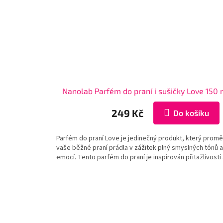
Nanolab Parfém do praní i sušičky Love 150 
249 Kč
Do košíku
Parfém do praní Love je jedinečný produkt, který promě
vaše běžné praní prádla v zážitek plný smyslných tónů a
emocí. Tento parfém do praní je inspirován přitažlivostí a