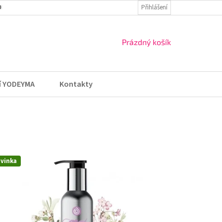
DMÍNKY
VRÁCENÍ ZBOŽÍ A REKLAMACE
Přihlášení
NÁKUPNÍ
Prázdný košík
KOŠÍK
í YODEYMA
Kontakty
vinka