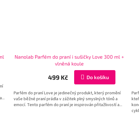
ml
Nanolab Parfém do praní i sušičky Love 300 ml +
vlněná koule
499 Kč
Do košíku
ní
Parfém do praní Love je jedinečný produkt, který promění
Par
...
vaše běžné praní prádla v zážitek plný smyslných tónů a
kteř
emocí. Tento parfém do praní je inspirován přitažlivostí a...
kon
cykl