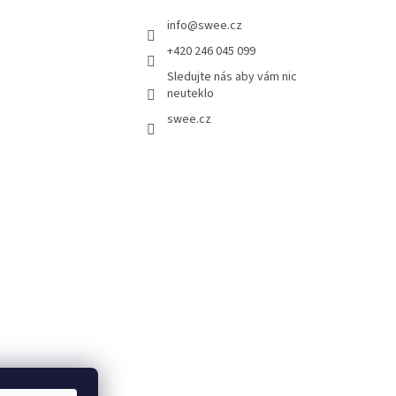
info
@
swee.cz
+420 246 045 099
Sledujte nás aby vám nic
neuteklo
swee.cz