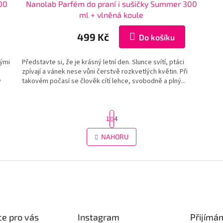
300
Nanolab Parfém do praní i sušičky Summer 300
ml + vlněná koule
499 Kč
Do košíku
nými
Představte si, že je krásný letní den. Slunce svítí, ptáci
zpívají a vánek nese vůni čerstvě rozkvetlých květin. Při
y
takovém počasí se člověk cítí lehce, svobodně a plný...
S
1
4
t
r
O
NAHORU
á
v
n
l
k
á
o
d
v
a
á
c
n
í
í
p
r
e pro vás
Instagram
Přijímá