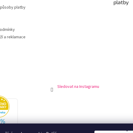
v
platby
k
způsoby platby
y
v
ý
podmínky
p
i
ží a reklamace
s
u
Sledovat na Instagramu