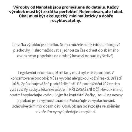
Výrobky od Nanolab jsou promyšlené do detailu. Každý
výrobek musí být zkrátka perfektní. Nejen obsah, ale i obal.
Obal musí být ekologický, minimalistický a dobře
recyklovatelný.
Lahvička výrobku je z hliníku. Doma můžete hliník (víčka, nápojové
plechovky...) shromažďovat a jednou za čas odnést do sběrného
dvora nebo popelnice na drobný kovový odpad (ty šedivé).
Legislavitní informace, které tady musí být v tété podobě. V
koncentované podobě: Může vyvolat alergickou kožní reakci. Dráždí
kůži. Způsobuje vážné podráždění očí. Při podráždění kůže nebo
vyrážce: Vyhledejte lékařské ošetření. PŘI ZASAŽENÍ OČÍ: Několik minut
opatrně vyplachujte vodou. Vyjměte kontaktní čočky, jsou-li nasazeny
a pokud je lze vyjmout snadno. Pokračujte ve vyplachování.
Uchovávejte mimo dosah dětí. Obal/obsah odevzdejte ve sběrném
dvoře. Po vymytí předejte k recyklaci.