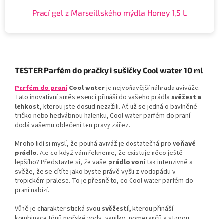
Prací gel z Marseillského mýdla Honey 1,5 L
TESTER
Parfém do pračky i sušičky Cool water 10 ml
Parfém do praní
Cool water
je nejvoňavější náhrada aviváže.
Tato inovativní směs esencí přináší do vašeho prádla
svěžest a
lehkost
, kterou jste dosud nezažili. Ať už se jedná o bavlněné
tričko nebo hedvábnou halenku, Cool water parfém do praní
dodá vašemu oblečení ten pravý zářez.
Mnoho lidí si myslí, že pouhá aviváž je dostatečná pro
voňavé
prádlo
. Ale co když vám řekneme, že existuje něco ještě
lepšího? Představte si, že vaše
prádlo voní
tak intenzivně a
svěže, že se cítíte jako byste právě vyšli z vodopádu v
tropickém pralese. To je přesně to, co Cool water parfém do
praní nabízí.
Vůně je charakteristická svou
svěžestí,
kterou přináší
kombinace tónů mořské vody, vanilky, pomerančů a stopou