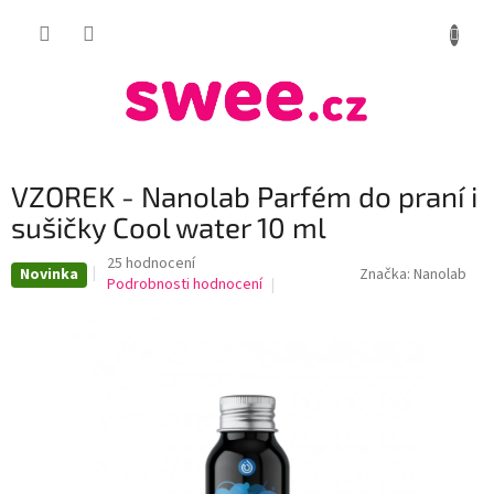
Přejít
NÁKUP
na
obsah
KOŠÍK
VZOREK - Nanolab Parfém do praní i
sušičky Cool water 10 ml
Průměrné
25 hodnocení
Novinka
Značka:
Nanolab
hodnocení
Podrobnosti hodnocení
produktu
je
4,0
z
5
hvězdiček.