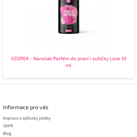
VZOREK - Nanolab Parfém do praní i sušičky Love 10
ml
Z
á
p
a
Informace pro vás
t
Doprava a způsoby platby
í
GDPR
Blog