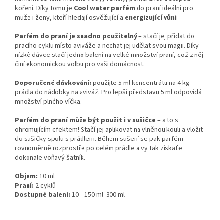
koření. Díky tomu je
Cool water parfém
do praní ideální pro
muže i ženy, kteří hledají osvěžující a
energizující vůni
Parfém do praní je snadno použitelný
– stačí jej přidat do
pracího cyklu místo aviváže a nechat jej udělat svou magii. Díky
nízké dávce stačí jedno balení na velké množství praní, což z něj
činí ekonomickou volbu pro vaši domácnost.
Doporučené dávkování:
použijte 5 ml koncentrátu na 4 kg
prádla do nádobky na aviváž. Pro lepší představu 5 ml odpovídá
množství plného víčka.
Parfém do praní může být použit i v sušičce
– a to s
ohromujícím efektem! Stačí jej aplikovat na vlněnou kouli a vložit
do sušičky spolu s prádlem. Během sušení se pak parfém
rovnoměrně rozprostře po celém prádle a vy tak získaťe
dokonale voňavý šatník.
Objem:
10 ml
Praní:
2 cyklů
Dostupné balení:
10 | 150 ml 300 ml