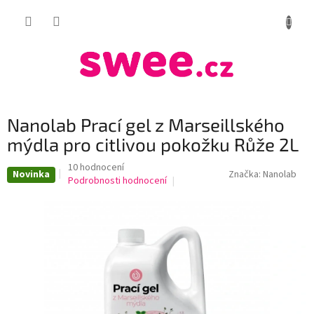
Přejít
NÁKUP
na
obsah
KOŠÍK
Nanolab Prací gel z Marseillského
mýdla pro citlivou pokožku Růže 2L
Průměrné
10 hodnocení
Novinka
Značka:
Nanolab
hodnocení
Podrobnosti hodnocení
produktu
je
3,3
z
5
hvězdiček.