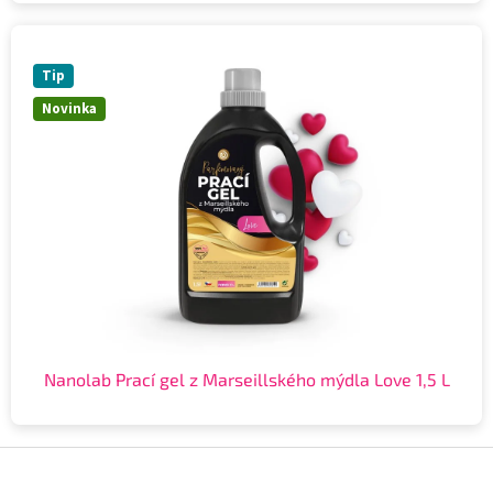
Tip
Novinka
Nanolab Prací gel z Marseillského mýdla Love 1,5 L
Z
á