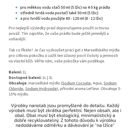
pro měkkou vodu stačí 50 ml (5 lžic) na
4-5 kg ​​prádla
středně tvrdá voda postačí také 50 ml (5 lžic)
a pro tvrdší vodu použijte 80 - 120 ml (8 - 12 lžic)
Pro nejlepší výsledky praní doporučujeme použít octovou
aviváž. Tím zajistíte, že vaše prádlo bude ještě jemnější a
voňavější.
Tak co říkáte? Je čas vyzkoušet prací gel z Marseillského mýdla
pro citlivou pokožku a zažít ten úžasný pocit čistoty a jemnosti
na vlastní kůži. Věřte nám, vaše pokožka vám poděkuje.
Balení:
1L
Dostupné balení:
1L | 2L
Obsahuje
: marseillské mýdlo (
Sodium Cocoate
, Aqua,
Sodium
Chloride
,
Sodium Hydroxide
), přírodní aroma LeFleur
. Obsahuje 5-
15% mýdlo.
Výrobky nanolab jsou promyšlené do detailu. Každý
výrobek musí být zkrátka perfektní. Nejen obsah, ale i
obal. Obal musí být ekologický, minimalistický a
dobře recyklovatelný. Z tohoto důvodu k výrobku
nedodáváme odměrku a dávkování je "na lžíce"