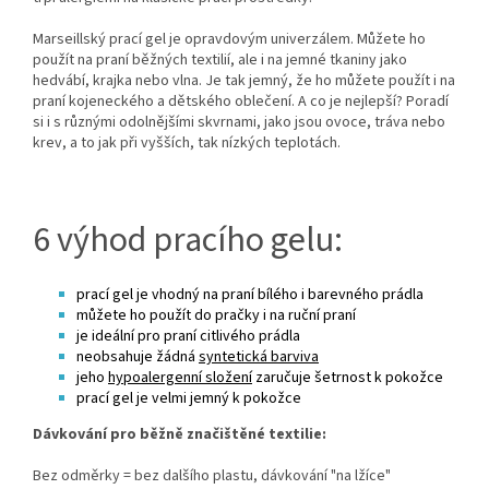
Marseillský prací gel je opravdovým univerzálem. Můžete ho
použít na praní běžných textilií, ale i na jemné tkaniny jako
hedvábí, krajka nebo vlna. Je tak jemný, že ho můžete použít i na
praní kojeneckého a dětského oblečení. A co je nejlepší? Poradí
si i s různými odolnějšími skvrnami, jako jsou ovoce, tráva nebo
krev, a to jak při vyšších, tak nízkých teplotách.
6 výhod pracího gelu:
prací gel je vhodný na praní bílého i barevného prádla
můžete ho použít do pračky i na ruční praní
je ideální pro praní citlivého prádla
neobsahuje žádná
syntetická barviva
jeho
hypoalergenní složení
zaručuje šetrnost k pokožce
prací gel je velmi jemný k pokožce
Dávkování pro běžně značištěné textilie:
Bez odměrky = bez dalšího plastu, dávkování "na lžíce"