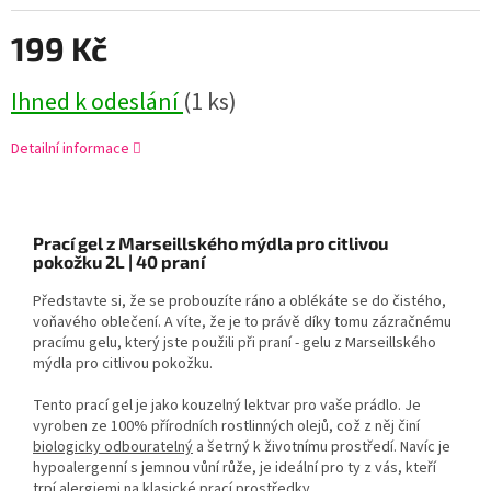
199 Kč
Ihned k odeslání
(1 ks)
Detailní informace
Prací gel z Marseillského mýdla pro citlivou
pokožku 2L | 40 praní
Představte si, že se probouzíte ráno a oblékáte se do čistého,
voňavého oblečení. A víte, že je to právě díky tomu zázračnému
pracímu gelu, který jste použili při praní - gelu z Marseillského
mýdla pro citlivou pokožku.
Tento prací gel je jako kouzelný lektvar pro vaše prádlo. Je
vyroben ze 100% přírodních rostlinných olejů, což z něj činí
biologicky odbouratelný
a šetrný k životnímu prostředí. Navíc je
hypoalergenní s jemnou vůní růže, je ideální pro ty z vás, kteří
trpí alergiemi na klasické prací prostředky.