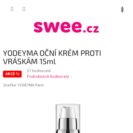
Přejít
NÁKUP
na
obsah
KOŠÍK
YODEYMA OČNÍ KRÉM PROTI
VRÁSKÁM 15ml
Průměrné
57 hodnocení
AKCE %
hodnocení
Podrobnosti hodnocení
produktu
Značka:
YODEYMA Paris
je
3,8
z
5
hvězdiček.