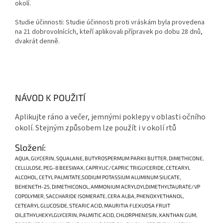
okolí.
Studie účinnosti: Studie účinnosti proti vráskám byla provedena
na 21 dobrovolnících, kteří aplikovali přípravek po dobu 28 dnů,
dvakrát denně.
NÁVOD K POUŽITÍ
Aplikujte ráno a večer, jemnými poklepy v oblasti očního
okolí. Stejným způsobem lze použít i v okolí rtů
Složení:
AQUA, GLYCERIN, SQUALANE, BUTYROSPERMUM PARKII BUTTER, DIMETHICONE,
CELLULOSE, PEG-8 BEESWAX, CAPRYLIC/CAPRIC TRIGLYCERIDE, CETEARYL
ALCOHOL, CETYL PALMITATE,SODIUM POTASSIUM ALUMINUM SILICATE,
BEHENETH-25, DIMETHICONOL, AMMONIUM ACRYLOYLDIMETHYLTAURATE/VP
COPOLYMER, SACCHARIDE ISOMERATE, CERA ALBA, PHENOXYETHANOL,
CETEARYL GLUCOSIDE, STEARIC ACID, MAURITIA FLEXUOSA FRUIT
OIL,ETHYLHEXYLGLYCERIN, PALMITIC ACID, CHLORPHENESIN, XANTHAN GUM,