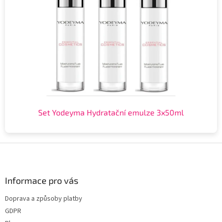
Set Yodeyma Hydratační emulze 3x50ml
Z
á
p
a
Informace pro vás
t
Doprava a způsoby platby
í
GDPR