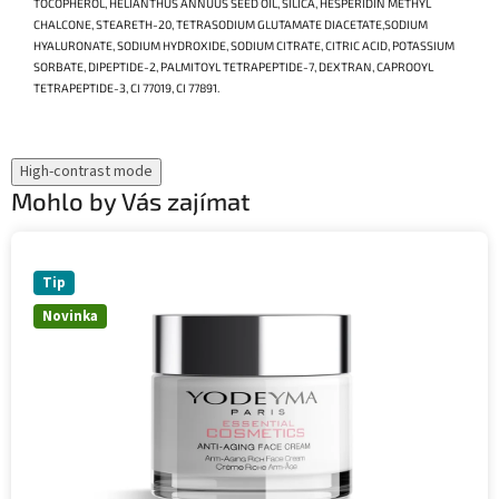
TOCOPHEROL, HELIANTHUS ANNUUS SEED OIL, SILICA, HESPERIDIN METHYL
CHALCONE, STEARETH-20, TETRASODIUM GLUTAMATE DIACETATE,SODIUM
HYALURONATE, SODIUM HYDROXIDE, SODIUM CITRATE, CITRIC ACID, POTASSIUM
SORBATE, DIPEPTIDE-2, PALMITOYL TETRAPEPTIDE-7, DEXTRAN, CAPROOYL
TETRAPEPTIDE-3, CI 77019, CI 77891.
High-contrast mode
Mohlo by Vás zajímat
Tip
Novinka