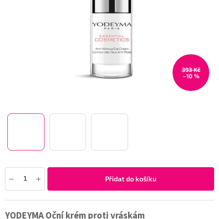
393 Kč
–10 %
Přidat do košíku
YODEYMA Oční krém proti vráskám