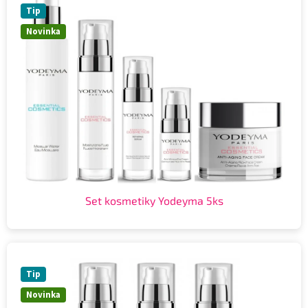
Tip
Novinka
Set kosmetiky Yodeyma 5ks
Tip
Novinka