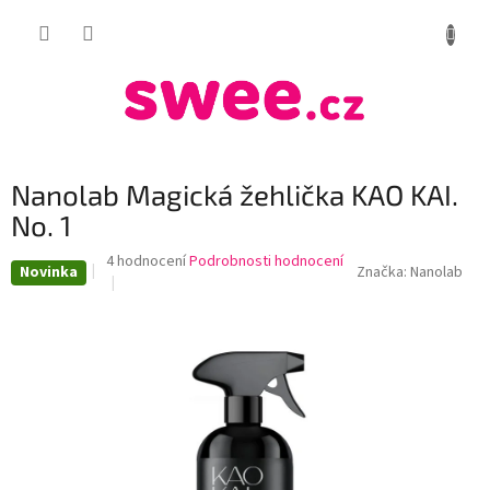
Přejít
NÁKUP
na
obsah
KOŠÍK
Nanolab Magická žehlička KAO KAI.
No. 1
Průměrné
4 hodnocení
Podrobnosti hodnocení
Novinka
Značka:
Nanolab
hodnocení
produktu
je
4,0
z
5
hvězdiček.