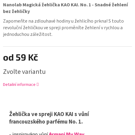
Nanolab Magická žehlička KAO KAI. No. 1 -
Snadné žehlení
bez žehličky
Zapomeňte na zdlouhavé hodiny u žehlicího prkna! S touto
revoluční žehličkou ve spreji proměníte žehlení v rychlou a
jednoduchou záležitost.
od
59 Kč
Zvolte variantu
Detailní informace
Žehlička ve spreji KAO KAI s vůní
francouzského parfému No. 1.
- inspirováno vůní
Armani My Way