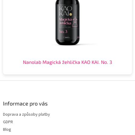
Nanolab Magická žehlička KAO KAI. No. 3
Z
á
p
a
Informace pro vás
t
Doprava a způsoby platby
í
GDPR
Blog