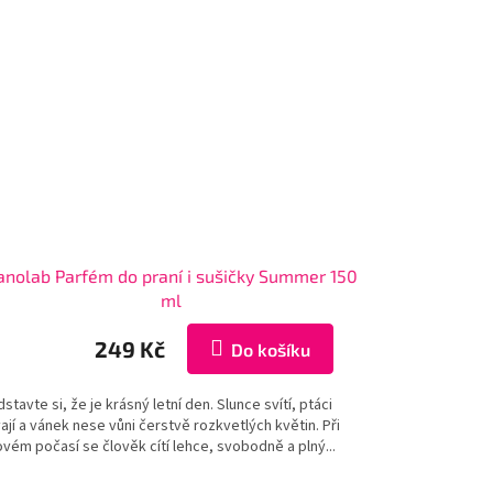
anolab Parfém do praní i sušičky Summer 150
ml
249 Kč
Do košíku
stavte si, že je krásný letní den. Slunce svítí, ptáci
ají a vánek nese vůni čerstvě rozkvetlých květin. Při
vém počasí se člověk cítí lehce, svobodně a plný...