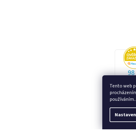
Tento web po
procházením 
používáním..
Nastaven