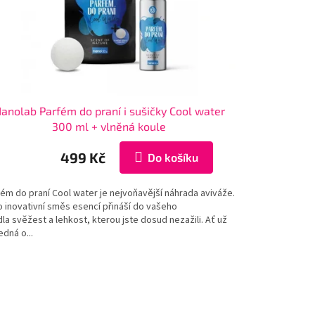
anolab Parfém do praní i sušičky Cool water
300 ml + vlněná koule
499 Kč
Do košíku
ém do praní Cool water je nejvoňavější náhrada aviváže.
o inovativní směs esencí přináší do vašeho
la svěžest a lehkost, kterou jste dosud nezažili. Ať už
edná o...