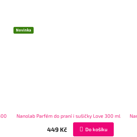
Novinka
300
Nanolab Parfém do praní i sušičky Love 300 ml
Nan
449 Kč
Do košíku