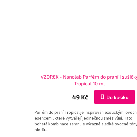
VZOREK - Nanolab Parfém do praní i sušičk
Tropical 10 ml
49 Kč
Do košíku
Parfém do praní Tropical je inspirován exotickými ovoc
esencemi, které vytvářejí jedinečnou směs vůní. Tato
bohatá kombinace zahrnuje výrazné sladké ovocné tón
plodů...