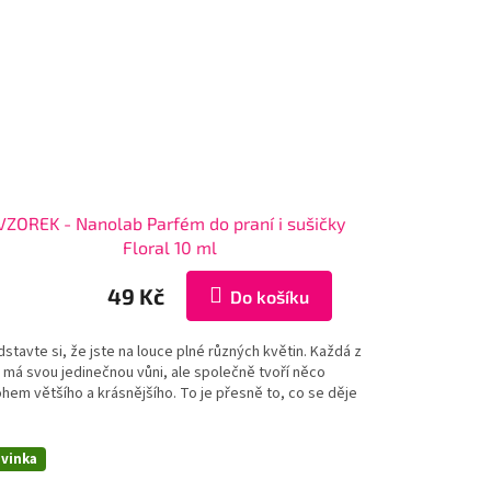
VZOREK - Nanolab Parfém do praní i sušičky
Floral 10 ml
49 Kč
Do košíku
stavte si, že jste na louce plné různých květin. Každá z
 má svou jedinečnou vůni, ale společně tvoří něco
hem většího a krásnějšího. To je přesně to, co se děje
vinka