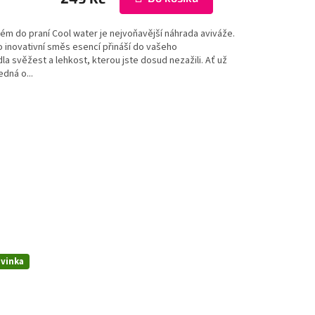
ém do praní Cool water je nejvoňavější náhrada aviváže.
o inovativní směs esencí přináší do vašeho
la svěžest a lehkost, kterou jste dosud nezažili. Ať už
edná o...
vinka