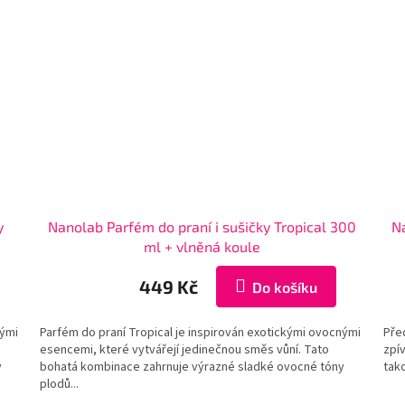
y
Nanolab Parfém do praní i sušičky Tropical 300
N
ml + vlněná koule
449 Kč
Do košíku
nými
Parfém do praní Tropical je inspirován exotickými ovocnými
Před
esencemi, které vytvářejí jedinečnou směs vůní. Tato
zpív
y
bohatá kombinace zahrnuje výrazné sladké ovocné tóny
tako
plodů...