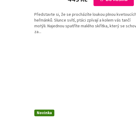
Představte si, že se procházíte loukou plnou kvetoucíc
heřmánků. Slunce svítí, ptáci zpívají a kolem vás tančí
motýli. Najednou spatříte malého skřítka, který se scho
za...
Novinka