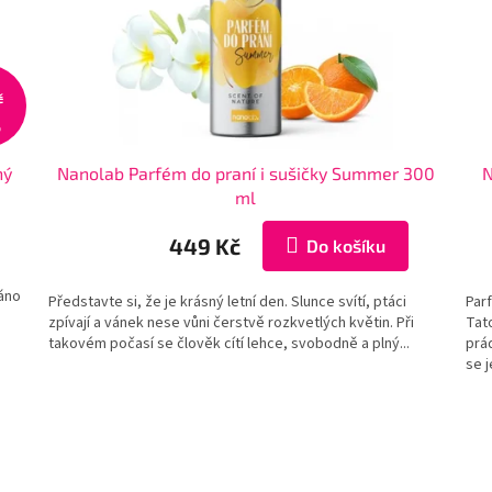
č
%
ný
Nanolab Parfém do praní i sušičky Summer 300
N
ml
449 Kč
Do košíku
váno
Představte si, že je krásný letní den. Slunce svítí, ptáci
Parf
zpívají a vánek nese vůni čerstvě rozkvetlých květin. Při
Tat
takovém počasí se člověk cítí lehce, svobodně a plný...
prád
se j