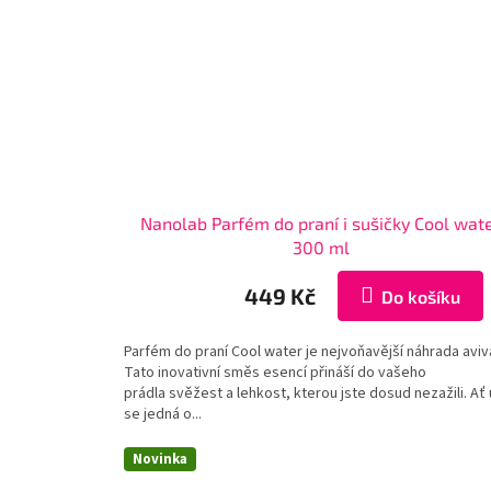
Nanolab Parfém do praní i sušičky Cool wat
300 ml
449 Kč
Do košíku
Parfém do praní Cool water je nejvoňavější náhrada aviv
Tato inovativní směs esencí přináší do vašeho
prádla svěžest a lehkost, kterou jste dosud nezažili. Ať
se jedná o...
Novinka