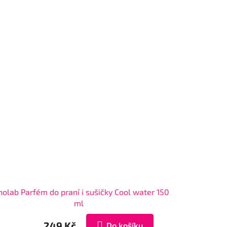
olab Parfém do praní i sušičky Cool water 150
ml
249 Kč
Do košíku