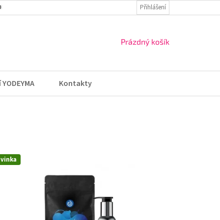
DMÍNKY
VRÁCENÍ ZBOŽÍ A REKLAMACE
Přihlášení
NÁKUPNÍ
Prázdný košík
KOŠÍK
í YODEYMA
Kontakty
vinka