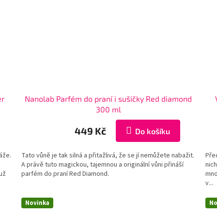
er
Nanolab Parfém do praní i sušičky Red diamond
300 ml
449 Kč
Do košíku
áže.
Tato vůně je tak silná a přitažlivá, že se jí nemůžete nabažit.
Před
A právě tuto magickou, tajemnou a originální vůni přináší
nich
 už
parfém do praní Red Diamond.
mno
v...
Novinka
No