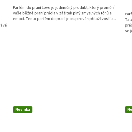
Parfém do praní Love je jedinečný produkt, který promění
vaše běžné praní prádla v zážitek plný smyslných tónů a
h
Parf
emocí. Tento parfém do praní je inspirován přitažlivostí a...
Tat
vává
prád
se j
Novinka
No