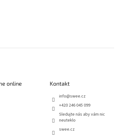
me online
Kontakt
info
@
swee.cz
+420 246 045 099
Sledujte nás aby vám nic
neuteklo
swee.cz