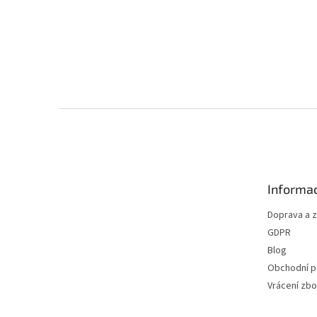
Z
á
p
a
t
Informac
í
Doprava a 
GDPR
Blog
Obchodní 
Vrácení zbo