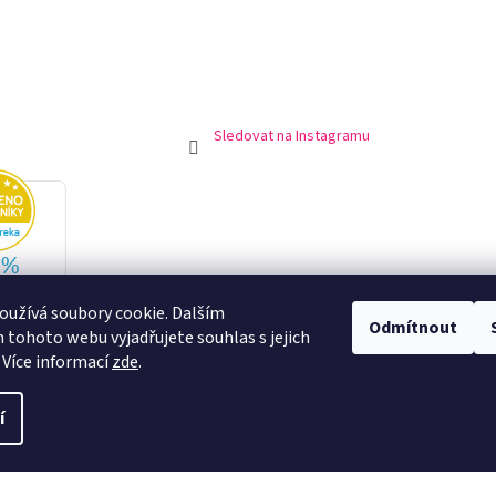
Sledovat na Instagramu
užívá soubory cookie. Dalším
Odmítnout
tohoto webu vyjadřujete souhlas s jejich
 Více informací
zde
.
í