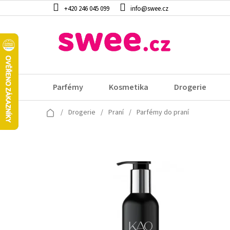
Přejít
+420 246 045 099
info@swee.cz
na
obsah
Parfémy
Kosmetika
Drogerie
Domů
/
Drogerie
/
Praní
/
Parfémy do praní
V
ý
p
i
s
p
r