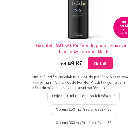
o
d
u
od
k
49 K
až
t
–8 
ů
Nanolab KAO KAI. Parfém do praní inspirova
francouzskou vůní No. 6
49 Kč
Detail
od
Luxusní Parfém Nanolab KAO KAI. do praní No. 6 inspiro
vůní Armani - Armani Code For Her Představujeme vám
náhradu běžné aviváže - luxusní parfém do...
Objem: 10 ml tester, Pracích dávek: 2
Objem: 150 ml, Pracích dávek: 30
Objem: 300 ml, Pracích dávek: 60