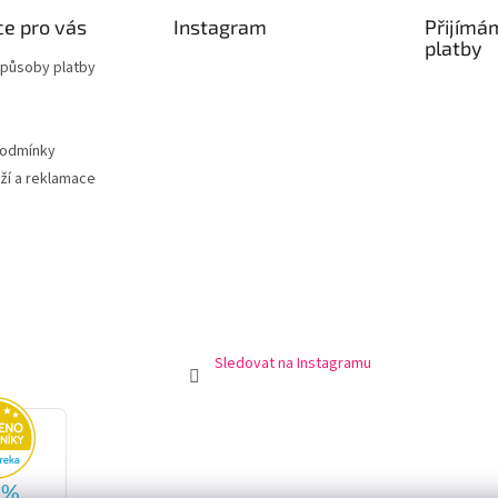
s
u
e pro vás
Instagram
Přijímá
platby
způsoby platby
podmínky
ží a reklamace
Sledovat na Instagramu