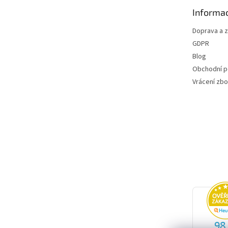
t
Informac
í
Doprava a 
GDPR
Blog
Obchodní 
Vrácení zbo