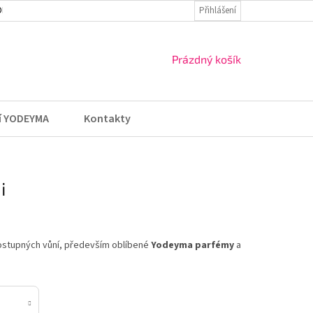
DMÍNKY
VRÁCENÍ ZBOŽÍ A REKLAMACE
Přihlášení
NÁKUPNÍ
Prázdný košík
KOŠÍK
í YODEYMA
Kontakty
i
dostupných vůní, především oblíbené
Yodeyma parfémy
a