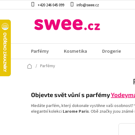
Přejít
+420 246 045 099
info@swee.cz
na
obsah
Parfémy
Kosmetika
Drogerie
Domů
/
Parfémy
Objevte svět vůní s parfémy
Yodeyma
Hledáte parfém, který dokonale vystihne vaši osobnost? 
elegantní kolekci
Larome Paris
. Obě značky jsou známé s