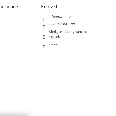
me online
Kontakt
info
@
swee.cz
+420 246 045 099
Sledujte nás aby vám nic
neuteklo
swee.cz