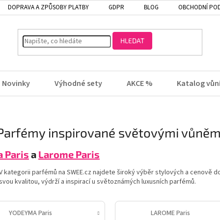
DOPRAVA A ZPŮSOBY PLATBY
GDPR
BLOG
OBCHODNÍ PO
HLEDAT
Novinky
Výhodné sety
AKCE %
Katalog vůn
Parfémy inspirované světovými vůněm
 Paris
a
Larome Paris
V kategorii parfémů na SWEE.cz najdete široký výběr stylových a cenově 
vou kvalitou, výdrží a inspirací u světoznámých luxusních parfémů.
YODEYMA Paris
LAROME Paris