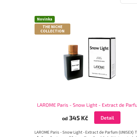
V
Novinka
ý
THE NICHE
p
COLLECTION
i
s
p
r
o
d
u
k
t
ů
LAROME Paris - Snow Light - Extract de Par
345 Kč
Detail
od
LAROME Paris - Snow Light - Extract de Parfum (UNISEX) 