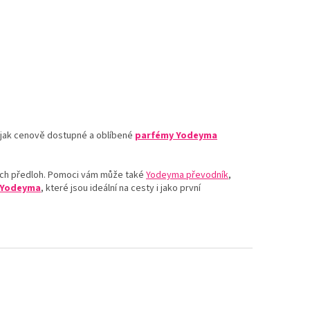
e jak cenově dostupné a oblíbené
parfémy Yodeyma
jich předloh. Pomoci vám může také
Yodeyma převodník
,
ů Yodeyma
, které jsou ideální na cesty i jako první