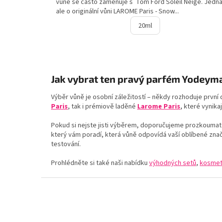
vůně se často zaměňuje s Tom Ford Soleil Neige. Jedn
ale o originální vůni LAROME Paris - Snow...
20ml
Jak vybrat ten pravý parfém Yodeym
Výběr vůně je osobní záležitostí – někdy rozhoduje první
Paris
, tak i prémiově laděné
Larome Paris
, které vynika
Pokud si nejste jisti výběrem, doporučujeme prozkoumat
který vám poradí, která vůně odpovídá vaší oblíbené zna
testování.
Prohlédněte si také naši nabídku
výhodných setů
,
kosmet
Z
á
p
a