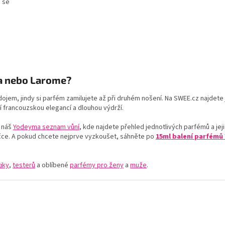
á se
O
v
a nebo Larome?
l
á
 dojem, jindy si parfém zamilujete až při druhém nošení. Na SWEE.cz najdet
d
jí francouzskou elegancí a dlouhou výdrží.
a
c
 náš
Yodeyma seznam vůní
, kde najdete přehled jednotlivých parfémů a je
í
čce. A pokud chcete nejprve vyzkoušet, sáhněte po
15ml balení parfém
p
r
v
iky
,
testerů
a oblíbené
parfémy pro ženy
a
muže
.
k
y
v
ý
p
i