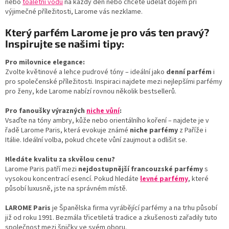
nebo
toaletní vodu
na každý den nebo chcete udělat dojem při
y
výjimečné příležitosti, Larome vás nezklame.
v
ý
Který parfém Larome je pro vás ten pravý?
p
i
Inspirujte se našimi tipy:
s
u
Pro milovnice elegance:
Zvolte květinové a lehce pudrové tóny – ideální jako
denní parfém
i
pro společenské příležitosti. Inspiraci najdete mezi nejlepšími parfémy
pro ženy, kde Larome nabízí rovnou několik bestsellerů.
Pro fanoušky výrazných
niche vůní
:
Vsaďte na tóny ambry, kůže nebo orientálního koření – najdete je v
řadě Larome Paris, která evokuje známé
niche parfémy
z Paříže i
Itálie. Ideální volba, pokud chcete vůní zaujmout a odlišit se.
Hledáte kvalitu za skvělou cenu?
Larome Paris patří mezi
nejdostupnější francouzské parfémy
s
vysokou koncentrací esencí. Pokud hledáte
levné parfémy
, které
působí luxusně, jste na správném místě.
LAROME Paris
je Španělska firma vyrábějící parfémy a na trhu působí
již od roku 1991. Bezmála třicetiletá tradice a zkušenosti zařadily tuto
společnost mezi špičky ve svém oboru.