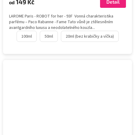
149 Kč
Detail
od
LAROME Paris - ROBOT for her - 93F Vonná charakteristika
parfému – Paco Rabanne - Fame Tato vůně je ztělesněním
avantgardního luxusu a neodolatelného kouzla...
100ml
50ml
20ml (bez krabičky a víčka)