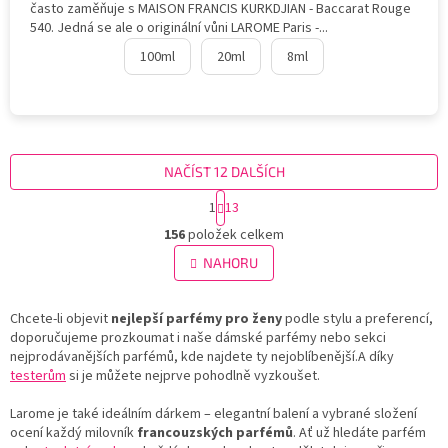
často zaměňuje s MAISON FRANCIS KURKDJIAN - Baccarat Rouge
540. Jedná se ale o originální vůni LAROME Paris -...
100ml
20ml
8ml
NAČÍST 12 DALŠÍCH
S
1
13
t
O
r
156
položek celkem
v
á
l
NAHORU
n
á
k
d
o
v
Chcete-li objevit
nejlepší parfémy pro ženy
a
podle stylu a preferencí,
á
doporučujeme prozkoumat i naše dámské parfémy nebo sekci
c
n
nejprodávanějších parfémů, kde najdete ty nejoblíbenější.
í
A díky
í
testerům
si je můžete nejprve pohodlně vyzkoušet.
p
r
Larome je také ideálním dárkem – elegantní balení a vybrané složení
v
ocení každý milovník
francouzských parfémů
k
. Ať už hledáte parfém