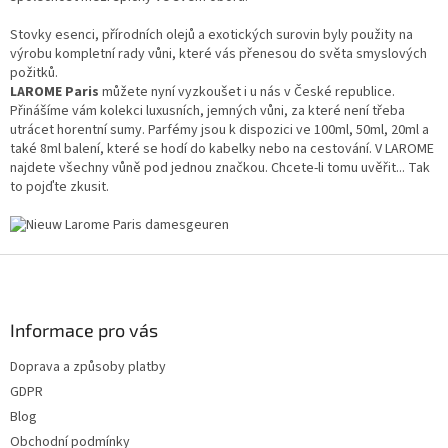
Stovky esenci, přírodních olejů a exotických surovin byly použity na
výrobu kompletní rady vůni, které vás přenesou do světa smyslových
požitků.
LAROME Paris
můžete nyní vyzkoušet i u nás v České republice.
Přinášíme vám kolekci luxusních, jemných vůni, za které není třeba
utrácet horentní sumy. Parfémy jsou k dispozici ve 100ml, 50ml, 20ml a
také 8ml balení, které se hodí do kabelky nebo na cestování. V LAROME
najdete všechny vůně pod jednou značkou. Chcete-li tomu uvěřit... Tak
to pojďte zkusit.
Z
á
p
a
Informace pro vás
t
Doprava a způsoby platby
í
GDPR
Blog
Obchodní podmínky