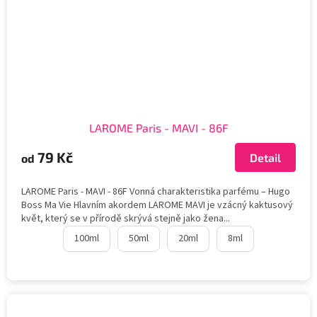
LAROME Paris - MAVI - 86F
79 Kč
Detail
od
LAROME Paris - MAVI - 86F Vonná charakteristika parfému – Hugo
Boss Ma Vie Hlavním akordem LAROME MAVI je vzácný kaktusový
květ, který se v přírodě skrývá stejně jako žena...
100ml
50ml
20ml
8ml