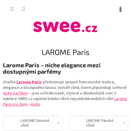
Přejít
NÁKUP
na
obsah
KOŠÍK
LAROME Paris
Larome Paris – niche elegance mezi
dostupnými parfémy
Značka
Larome Paris
představuje spojení francouzské tradice,
elegance a dostupného luxusu. Vytváří vůně, které připomínají světové
niche parfémy
– jsou sofistikované, stylové a dlouhodobě voní. V
nabídce SWEE.cz najdete kolekci těch nejvyhledávanějších vůní
Larome
Paris pro ženy
i
muže
.
LAROME Dámské
LAROME Pánské
vůně
vůně