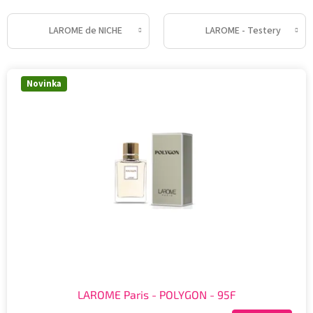
LAROME de NICHE
LAROME - Testery
V
Novinka
ý
p
i
s
p
r
o
d
u
k
t
ů
LAROME Paris - POLYGON - 95F