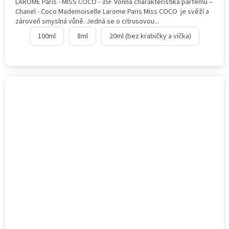
LAROME Paris - MISS COCO - 35F Vonná charakteristika parfému –
Chanel - Coco Mademoiselle Larome Paris Miss COCO je svěží a
zároveň smyslná vůně. Jedná se o citrusovou...
100ml
8ml
20ml (bez krabičky a víčka)