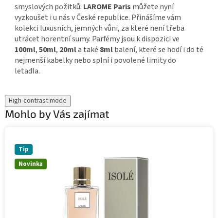
smyslových požitků.
LAROME Paris
můžete nyní
vyzkoušet i u nás v České republice. Přinášíme vám
kolekci luxusních, jemných vůni, za které není třeba
utrácet horentní sumy. Parfémy jsou k dispozici ve
100ml
,
50ml
,
20ml
a také
8ml
balení, které se hodí i do té
nejmenší kabelky nebo splní i povolené limity do
letadla.
High-contrast mode
Mohlo by Vás zajímat
Tip
Novinka