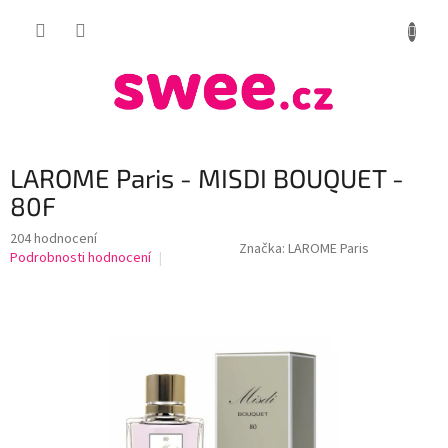
Přejít
NÁKUP
na
obsah
KOŠÍK
LAROME Paris - MISDI BOUQUET -
80F
Průměrné
204 hodnocení
Značka:
LAROME Paris
hodnocení
Podrobnosti hodnocení
produktu
je
3,9
z
5
hvězdiček.