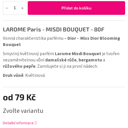
Přidat do košíku
LAROME Paris - MISDI BOUQUET - 80F
Vonná charakteristika parfému
– Dior - Miss Dior Blooming
Bouquet
Smyslný květinový parfém
Larome Misdi Bouquet
je tvořen
nezaměnitelnou vůní
damašské růže
,
bergamotu
a
růžového pepře
. Zamilujete si ji na první nádech.
Druh vůně
: Květinová
od
79 Kč
Zvolte variantu
Detailní informace