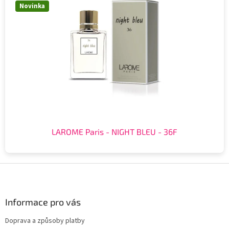
Novinka
LAROME Paris - NIGHT BLEU - 36F
Z
á
p
a
Informace pro vás
t
Doprava a způsoby platby
í