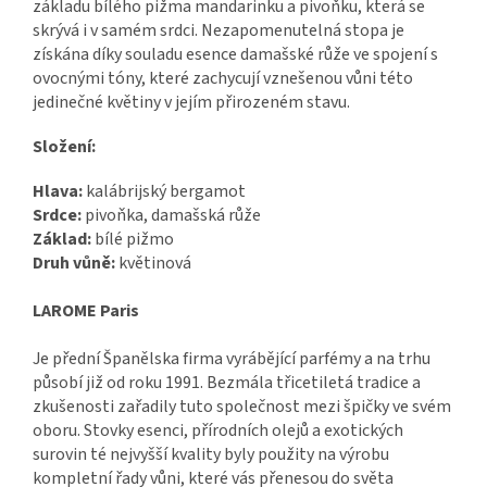
základu bílého pižma mandarinku a pivoňku, která se
skrývá i v samém srdci. Nezapomenutelná stopa je
získána díky souladu esence damašské růže ve spojení s
ovocnými tóny, které zachycují vznešenou vůni této
jedinečné květiny v jejím přirozeném stavu.
Složení:
Hlava:
kalábrijský bergamot
Srdce:
pivoňka, damašská růže
Základ:
bílé pižmo
Druh vůně:
květinová
LAROME Paris
Je přední Španělska firma vyrábějící parfémy a na trhu
působí již od roku 1991. Bezmála třicetiletá tradice a
zkušenosti zařadily tuto společnost mezi špičky ve svém
oboru. Stovky esenci, přírodních olejů a exotických
surovin té nejvyšší kvality byly použity na výrobu
kompletní řady vůni, které vás přenesou do světa