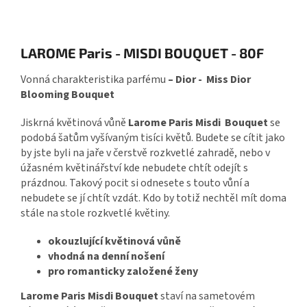
LAROME Paris - MISDI BOUQUET - 80F
Vonná charakteristika parfému
– Dior - Miss Dior
Blooming Bouquet
Jiskrná květinová vůně
Larome Paris Misdi Bouquet
se
podobá šatům vyšívaným tisíci květů. Budete se cítit jako
by jste byli na jaře v čerstvě rozkvetlé zahradě, nebo v
úžasném květinářství kde nebudete chtít odejít s
prázdnou. Takový pocit si odnesete s touto vůní a
nebudete se jí chtít vzdát. Kdo by totiž nechtěl mít doma
stále na stole rozkvetlé květiny.
okouzlující květinová vůně
vhodná na denní nošení
pro romanticky založené ženy
Larome Paris Misdi Bouquet
staví
na sametovém