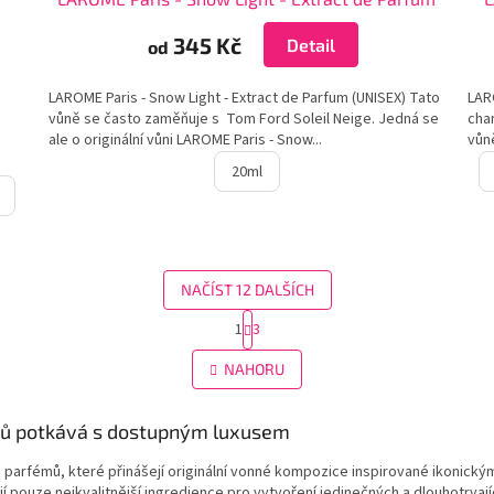
345 Kč
Detail
od
LAROME Paris - Snow Light - Extract de Parfum (UNISEX) Tato
LARO
vůně se často zaměňuje s Tom Ford Soleil Neige. Jedná se
cha
ale o originální vůni LAROME Paris - Snow...
vůn
20ml
NAČÍST 12 DALŠÍCH
S
1
3
O
t
r
v
NAHORU
á
l
n
á
k
d
ů potkává s dostupným luxusem
o
a
v
c
á
parfémů, které přinášejí originální vonné kompozice inspirované ikonický
í
n
í pouze nejkvalitnější ingredience pro vytvoření jedinečných a dlouhotrvají