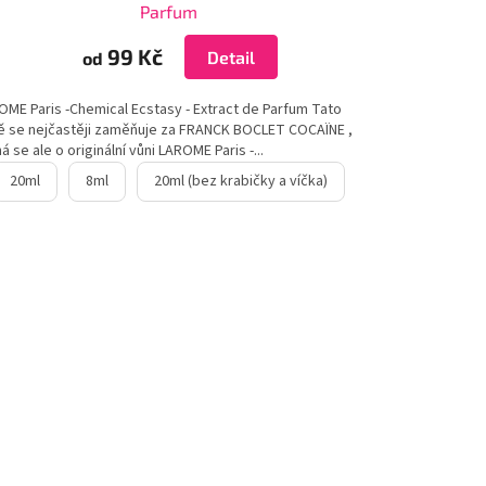
Parfum
99 Kč
Detail
od
OME Paris -Chemical Ecstasy - Extract de Parfum Tato
ě se nejčastěji zaměňuje za FRANCK BOCLET COCAÏNE ,
á se ale o originální vůni LAROME Paris -...
20ml
8ml
20ml (bez krabičky a víčka)