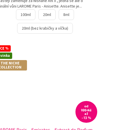
astěji zaměňuje za Nishane Ani X , jedná se ale o
inální vůni LAROME Paris - Anisette. Anisette je...
100ml
20ml
8ml
20ml (bez krabičky a víčka)
CE %
vinka
THE NICHE
COLLECTION
od
199 Kč
až
–13 %
AROME Paris - Emirates - Extract de Parfum