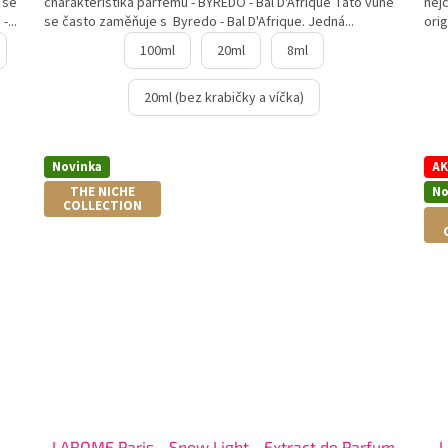
 se
charakteristika parfému - BYREDO - Bal D'Afrique Tato vůně
nejč
...
se často zaměňuje s Byredo - Bal D'Afrique. Jedná...
orig
100ml
20ml
8ml
20ml (bez krabičky a víčka)
Novinka
AK
THE NICHE
No
COLLECTION
e
LAROME Paris - Snow Light - Extract de Parfum
L