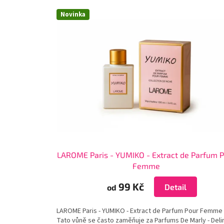
V
Novinka
ý
p
i
s
p
r
o
d
u
k
t
ů
LAROME Paris - YUMIKO - Extract de Parfum 
Femme
99 Kč
Detail
od
LAROME Paris - YUMIKO - Extract de Parfum Pour Femme
Tato vůně se často zaměňuje za Parfums De Marly - Deli