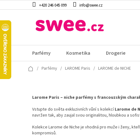
Přejít
+420 246 045 099
info@swee.cz
na
obsah
Parfémy
Kosmetika
Drogerie
Domů
/
Parfémy
/
LAROME Paris
/
LAROME de NICHE
Larome Paris – niche parfémy s francouzským char
Vstupte do světa exkluzivních vůní s kolekcí
Larome de N
navržen tak, aby zaujal svou originalitou, hloubkou a sofi
Kolekce Larome de Niche je vhodná pro muže i ženy, kteří s
kompromisů.