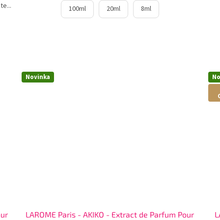
e...
100ml
20ml
8ml
Novinka
No
our
LAROME Paris - AKIKO - Extract de Parfum Pour
L