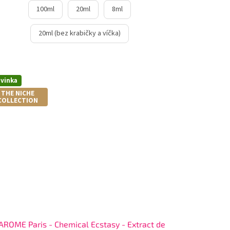
100ml
20ml
8ml
20ml (bez krabičky a víčka)
vinka
THE NICHE
COLLECTION
AROME Paris - Chemical Ecstasy - Extract de