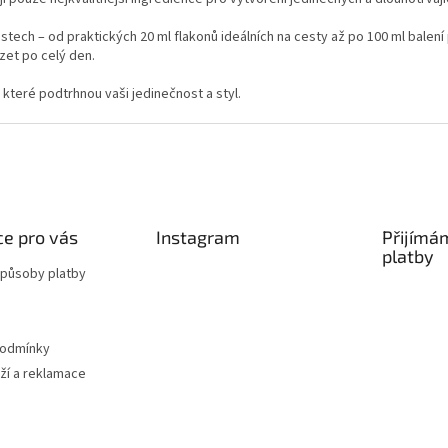
p
í
r
ech – od praktických 20 ml flakonů ideálních na cesty až po 100 ml balení 
v
zet po celý den.
k
y
které podtrhnou vaši jedinečnost a styl.
v
ý
p
i
s
u
e pro vás
Instagram
Přijímá
platby
způsoby platby
podmínky
ží a reklamace