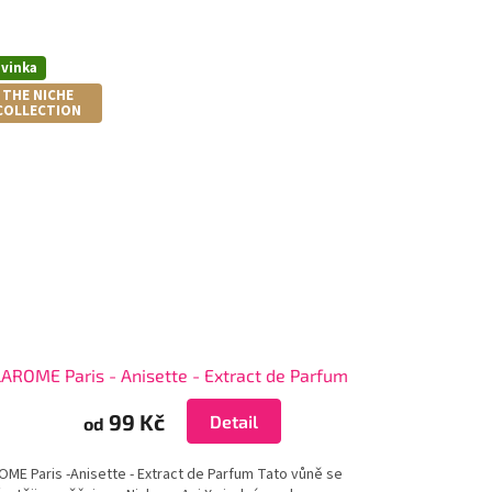
vinka
THE NICHE
COLLECTION
LAROME Paris - Anisette - Extract de Parfum
99 Kč
Detail
od
OME Paris -Anisette - Extract de Parfum Tato vůně se