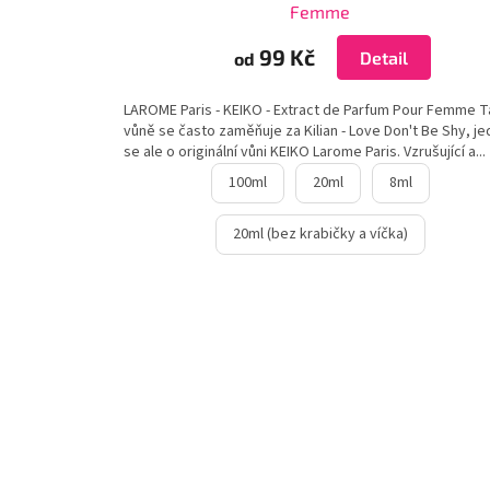
Femme
99 Kč
Detail
od
LAROME Paris - KEIKO - Extract de Parfum Pour Femme T
vůně se často zaměňuje za Kilian - Love Don't Be Shy, j
se ale o originální vůni KEIKO Larome Paris. Vzrušující a...
100ml
20ml
8ml
20ml (bez krabičky a víčka)