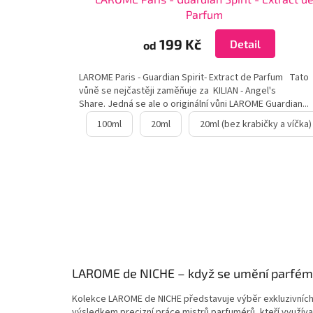
Parfum
199 Kč
Detail
od
LAROME Paris - Guardian Spirit- Extract de Parfum Tato
vůně se nejčastěji zaměňuje za KILIAN - Angel's
Share. Jedná se ale o originální vůni LAROME Guardian...
100ml
20ml
20ml (bez krabičky a víčka)
LAROME de NICHE – když se umění parfém
Kolekce LAROME de NICHE představuje výběr exkluzivních 
výsledkem precizní práce mistrů parfumérů, kteří využívaj