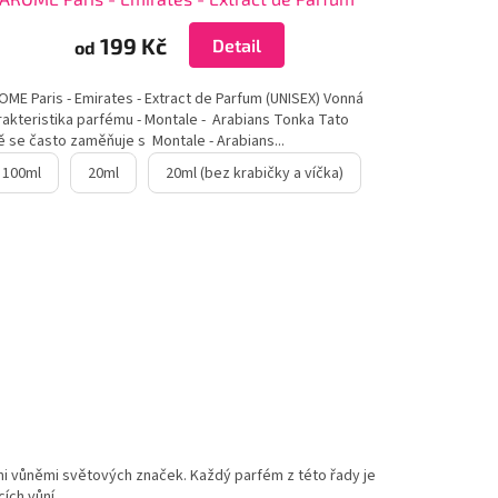
199 Kč
Detail
od
ME Paris - Emirates - Extract de Parfum (UNISEX) Vonná
rakteristika parfému - Montale - Arabians Tonka Tato
ě se často zaměňuje s Montale - Arabians...
100ml
20ml
20ml (bez krabičky a víčka)
mi vůněmi světových značek.
Každý parfém z této řady je
cích vůní