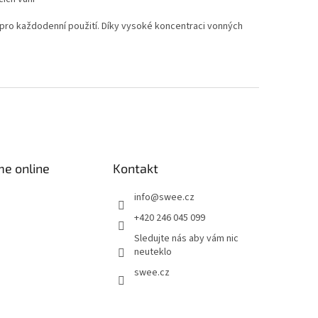
pro každodenní použití.
Díky vysoké koncentraci vonných
me online
Kontakt
info
@
swee.cz
+420 246 045 099
Sledujte nás aby vám nic
neuteklo
swee.cz