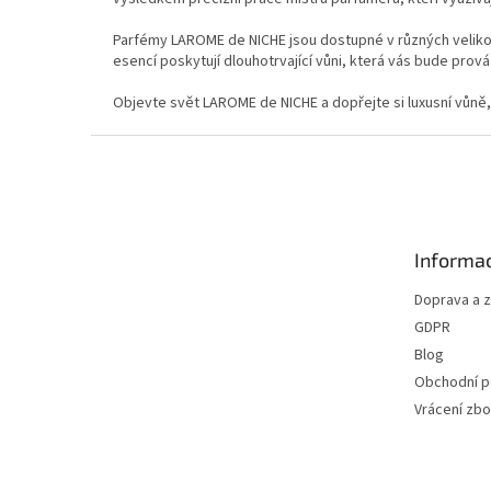
Parfémy LAROME de NICHE jsou dostupné v různých velikost
esencí poskytují dlouhotrvající vůni, která vás bude prová
Objevte svět LAROME de NICHE a dopřejte si luxusní vůně, 
Z
á
p
a
t
Informac
í
Doprava a 
GDPR
Blog
Obchodní 
Vrácení zbo