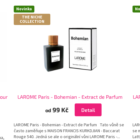
Novinka
No
THE NICHE
COLLECTION
Pour
LAROME Paris - Bohemian - Extract de Parfum
LA
99 Kč
Detail
od
LAROME Paris - Bohemian - Extract de Parfum Tato vůně se
LAR
často zaměňuje s MAISON FRANCIS KURKDJIAN - Baccarat
se n
Rouge 540. Jedná se ale o originální vůni LAROME Paris -...
Latt
na,