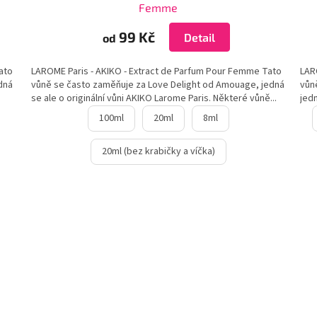
Femme
99 Kč
Detail
od
ato
LAROME Paris - AKIKO - Extract de Parfum Pour Femme Tato
LAR
edná
vůně se často zaměňuje za Love Delight od Amouage, jedná
vůn
se ale o originální vůni AKIKO Larome Paris. Některé vůně...
jedn
100ml
20ml
8ml
20ml (bez krabičky a víčka)