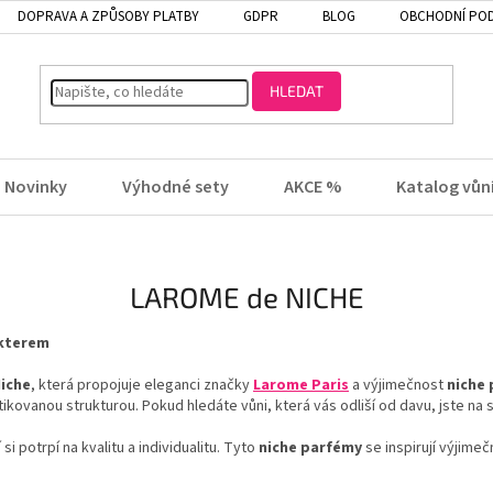
DOPRAVA A ZPŮSOBY PLATBY
GDPR
BLOG
OBCHODNÍ PO
HLEDAT
Novinky
Výhodné sety
AKCE %
Katalog vůn
LAROME de NICHE
akterem
iche
, která propojuje eleganci značky
Larome Paris
a výjimečnost
niche
stikovanou strukturou. Pokud hledáte vůni, která vás odliší od davu, jste na
i potrpí na kvalitu a individualitu. Tyto
niche parfémy
se inspirují výjime