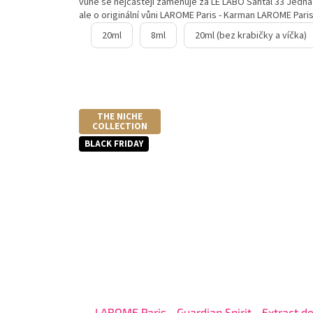
vůně se nejčastěji zaměňuje za LE LABO Santal 33 Jedná
ale o originální vůni LAROME Paris - Karman LAROME Paris -
20ml
8ml
20ml (bez krabičky a víčka)
THE NICHE
COLLECTION
BLACK FRIDAY
LAROME Paris - Guardian Spirit - Extract d