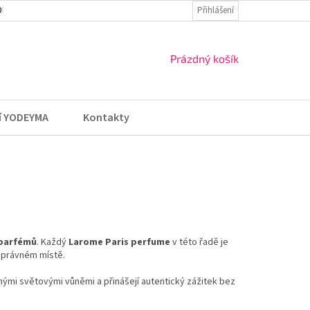
DMÍNKY
VRÁCENÍ ZBOŽÍ A REKLAMACE
Přihlášení
NÁKUPNÍ
Prázdný košík
KOŠÍK
í YODEYMA
Kontakty
 parfémů
. Každý
Larome Paris perfume
v této řadě je
 správném místě.
čnými světovými vůněmi a přinášejí autentický zážitek bez