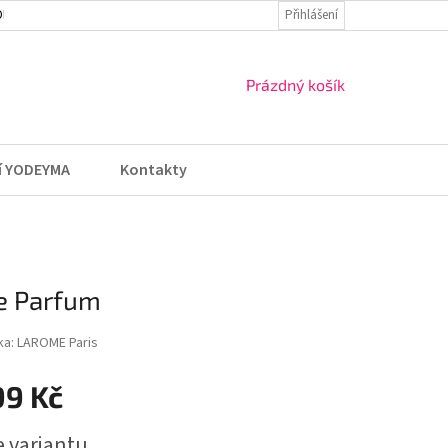
DMÍNKY
VRÁCENÍ ZBOŽÍ A REKLAMACE
Přihlášení
NÁKUPNÍ
Prázdný košík
KOŠÍK
í YODEYMA
Kontakty
e Parfum
ka:
LAROME Paris
99 Kč
e variantu