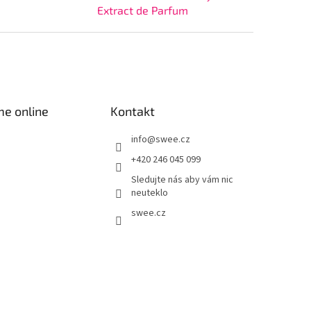
Extract de Parfum
me online
Kontakt
info
@
swee.cz
+420 246 045 099
Sledujte nás aby vám nic
neuteklo
swee.cz