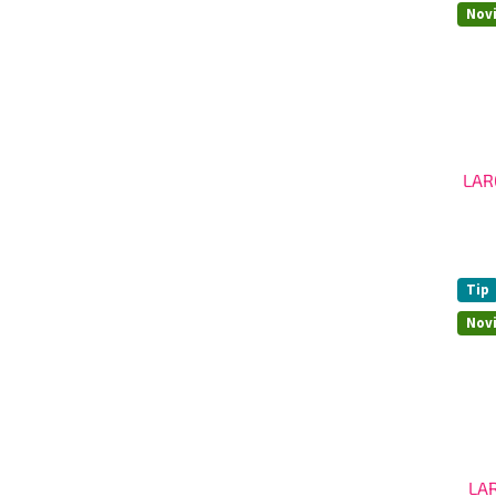
Nov
LAR
Tip
Nov
LAR