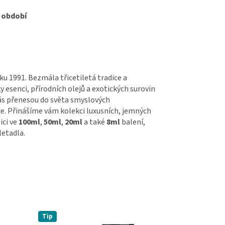
m období
ku 1991. Bezmála třicetiletá tradice a
 esenci, přírodních olejů a exotických surovin
 vás přenesou do světa smyslových
ce. Přinášíme vám kolekci luxusních, jemných
ici ve
100ml
,
50ml
,
20ml
a také
8ml
balení,
letadla.
Tip