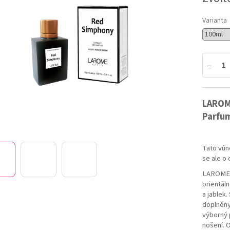
5
hvězdiček.
Varianta
LAROME
Parfu
Tato vůn
se ale o 
LAROME R
orientál
a jablek.
doplněny
výborný 
nošení. 