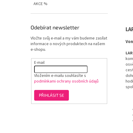
AKCE %
Odebírat newsletter
LA
Vložte svůj e-mail a my vám budeme zasílat
Von
informace o nových produktech na našem
e-shopu.
LAR
komp
E-mail
osvě
cest
Vložením e-mailu souhlasíte s
dohr
podmínkami ochrany osobních údajů
hodi
spol
PŘIHLÁSIT SE