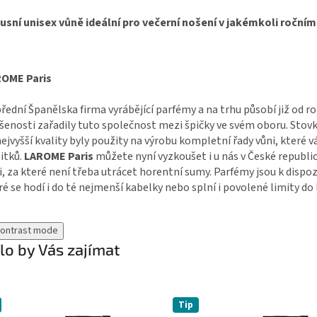
usní unisex vůně ideální pro večerní nošení v jakémkoli roční
OME Paris
přední Španělska firma vyrábějící parfémy a na trhu působí již od ro
šenosti zařadily tuto společnost mezi špičky ve svém oboru. Stovky
nejvyšší kvality byly použity na výrobu kompletní řady vůni, které
itků.
LAROME Paris
můžete nyní vyzkoušet i u nás v České republi
i, za které není třeba utrácet horentní sumy. Parfémy jsou k dispoz
ré se hodí i do té nejmenší kabelky nebo splní i povolené limity do 
contrast mode
o by Vás zajímat
Tip