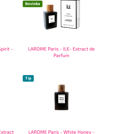
Novinka
irit -
LAROME Paris - ILE- Extract de
Parfum
Tip
xtract
LAROME Paris - White Honey -