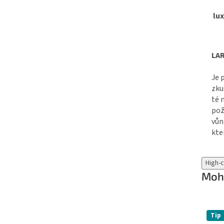
lux
LAR
Je 
zku
té 
pož
vůn
kte
High-
Mohl
Tip