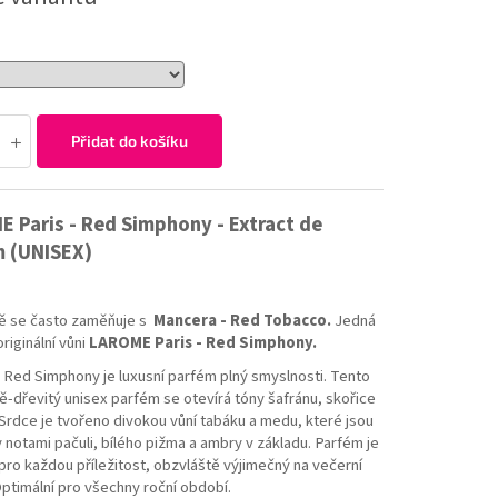
Přidat do košíku
 Paris - Red Simphony - Extract de
m (UNISEX)
ě se často zaměňuje s
Mancera - Red Tobacco
.
Jedná
originální vůni
LAROME Paris - Red Simphony.
ed Simphony je luxusní parfém plný smyslnosti. Tento
ně-dřevitý unisex parfém se otevírá tóny šafránu, skořice
 Srdce je tvořeno divokou vůní tabáku a medu, které jsou
 notami pačuli, bílého pižma a ambry v základu. Parfém je
pro každou příležitost, obzvláště výjimečný na večerní
Optimální pro všechny roční období.