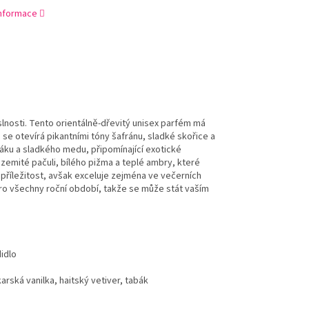
informace
slnosti. Tento orientálně-dřevitý unisex parfém má
 se otevírá pikantními tóny šafránu, sladké skořice a
báku a sladkého medu, připomínající exotické
emité pačuli, bílého pižma a teplé ambry, které
 příležitost, avšak exceluje zejména ve večerních
ro všechny roční období, takže se může stát vaším
didlo
rská vanilka, haitský vetiver, tabák