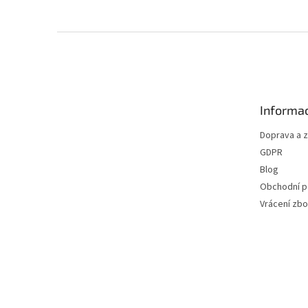
Z
á
p
a
t
Informac
í
Doprava a 
GDPR
Blog
Obchodní 
Vrácení zbo