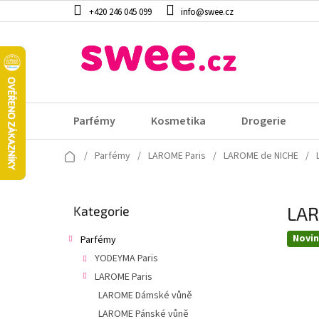
Přejít
+420 246 045 099
info@swee.cz
na
obsah
Parfémy
Kosmetika
Drogerie
Domů
/
Parfémy
/
LAROME Paris
/
LAROME de NICHE
/
P
LAR
Přeskočit
Kategorie
o
kategorie
s
Novi
Parfémy
t
YODEYMA Paris
r
a
LAROME Paris
n
LAROME Dámské vůně
n
LAROME Pánské vůně