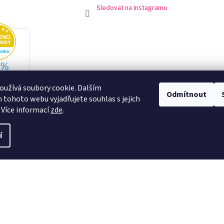
Sledovat na Instagramu
užívá soubory cookie. Dalším
Odmítnout
tohoto webu vyjadřujete souhlas s jejich
 Více informací
zde
.
í
swee.sk