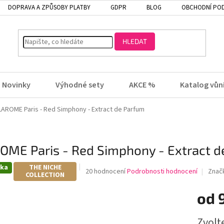
DOPRAVA A ZPŮSOBY PLATBY
GDPR
BLOG
OBCHODNÍ PO
HLEDAT
Novinky
Výhodné sety
AKCE %
Katalog vůn
LAROME Paris - Red Simphony - Extract de Parfum
OME Paris - Red Simphony - Extract d
nka
THE NICHE
Průměrné
20 hodnocení
Podrobnosti hodnocení
Znač
COLLECTION
hodnocení
produktu
od
je
3,6
z
Zvolt