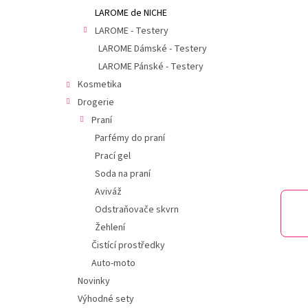
í
LAROME de NICHE
p
LAROME - Testery
a
n
LAROME Dámské - Testery
e
LAROME Pánské - Testery
l
Kosmetika
Drogerie
Praní
Parfémy do praní
Prací gel
Soda na praní
Aviváž
Odstraňovače skvrn
Žehlení
Čistící prostředky
Auto-moto
Novinky
Výhodné sety