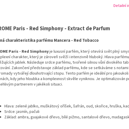
Detailní 
ROME Paris - Red Simphony - Extract de Parfum
ná charakteristika parfému Mancera - Red Tobacco
OME Paris - Red Simphony
je luxusní parfém, který otevírá svět plný smy
lexní charakter, který je zároveň svěží i intenzivně hluboký. Hlava parfému
žujících jablek. Následuje srdce parfému, tvořené silnou vůní divokého ta
ování. Zakončení představuje základ parfému, kde se setkáváme s notami z
omady vytvářejí dlouhotrvající stopu. Tento parfém je ideální pro jakoukoli
nách, kdy jeho hloubka a komplexnost skvěle vyniknou. Je optimalizován p
ehlivým partnerem v jakékoli situaci.
Hlava: zelené jablko, muškátový oříšek, šafrán, oud, skořice, hruška, ka
Srdce: jasmín, pačuli
Základ: ambra, guajakové dřevo, bílé pižmo, santalové dřevo, madagaska