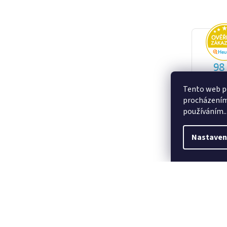
Tento web po
procházením 
používáním..
Nastaven