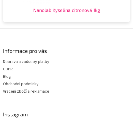
Nanolab Kyselina citronová 1kg
Z
á
p
a
Informace pro vás
t
Doprava a způsoby platby
í
GDPR
Blog
Obchodní podmínky
Vrácení zboží a reklamace
Instagram