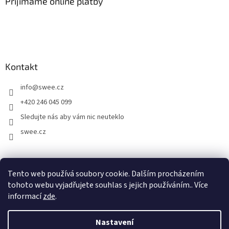
Přijímáme online platby
Kontakt
info
@
swee.cz
+420 246 045 099
Sledujte nás aby vám nic neuteklo
swee.cz
swee.sk
Tento web používá soubory cookie. Dalším procházením
tohoto webu vyjadřujete souhlas s jejich používáním.. Více
informací
zde
.
Vytvořil Shoptet
Nastavení