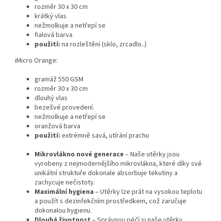
rozměr 30 x 30 cm
krátký vlas
nežmolkuje a netřepí se
fialová barva
použití:
na rozleštění (sklo, zrcadlo..)
iMicro Orange:
gramáž 550 GSM
rozměr 30 x 30 cm
dlouhý vlas
bezešvé provedení.
nežmolkuje a netřepí se
oranžová barva
použití:
extrémně savá, utírání prachu
Mikrovlákno nové generace
– Naše utěrky jsou
vyrobeny z nejmodernějšího mikrovlákna, které díky své
unikátní struktuře dokonale absorbuje tekutiny a
zachycuje nečistoty.
Maximální hygiena
– Utěrky lze prát na vysokou teplotu
a použít s dezinfekčním prostředkem, což zaručuje
dokonalou hygienu.
Dlouhá životnost
– Správnou péčí si naše utěrky