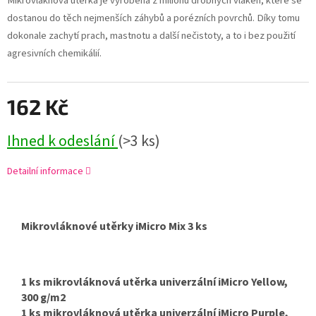
Mikrovláknová utěrka je vyrobena z miliónů drobných vláken, které se
dostanou do těch nejmenších záhybů a porézních povrchů. Díky tomu
dokonale zachytí prach, mastnotu a další nečistoty, a to i bez použití
agresivních chemikálií.
162 Kč
Ihned k odeslání
(>3 ks)
Detailní informace
Mikrovláknové utěrky iMicro Mix 3 ks
1 ks mikrovláknová utěrka univerzální iMicro Yellow,
300 g/m2
1 ks mikrovláknová utěrka univerzální iMicro Purple,