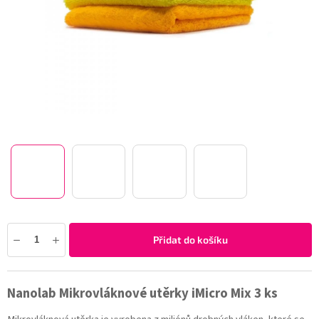
Přidat do košíku
Nanolab Mikrovláknové utěrky iMicro Mix 3 ks