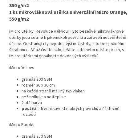
350 g/m2
1 ks mikrovláknová utěrka univerzální iMicro Orange,
550 g/m2
iMicro utěrky: Revoluce v úklidu! Tyto bezešvé mikrovláknové
utěrky jsou šetrné k jakémukoli povrchu a zároveň neuvěřitelně
účinné. Odstraňují i ty nejodolnější nečistoty, a to bez jediného
škrábance. Ať už čistíte sklo, leštíte auto nebo utíráte prach, s
iMicro utěrkami dosáhnete dokonalých výsledků.
iMicro Yellow:
gramáž 300 GSM
rozměr 30 x 30 cm
na každé straně má jiný typ vláken
nežmolkuje a netřepí se
žlutá barva
použití:
střední savost mokrých povrchů a částečně
rozleští
iMicro Purple:
gramáž 350 GSM