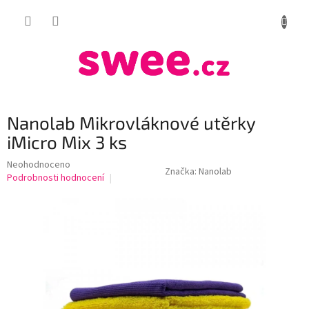
Přejít
NÁKUP
na
obsah
KOŠÍK
Nanolab Mikrovláknové utěrky
iMicro Mix 3 ks
Průměrné
Neohodnoceno
Značka:
Nanolab
hodnocení
Podrobnosti hodnocení
produktu
je
0,0
z
5
hvězdiček.