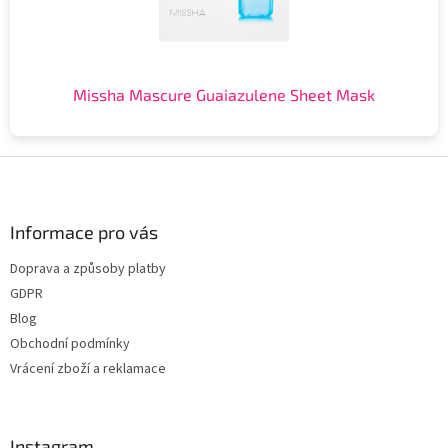
Missha Mascure Guaiazulene Sheet Mask
Z
á
p
a
Informace pro vás
t
Doprava a způsoby platby
í
GDPR
Blog
Obchodní podmínky
Vrácení zboží a reklamace
Instagram