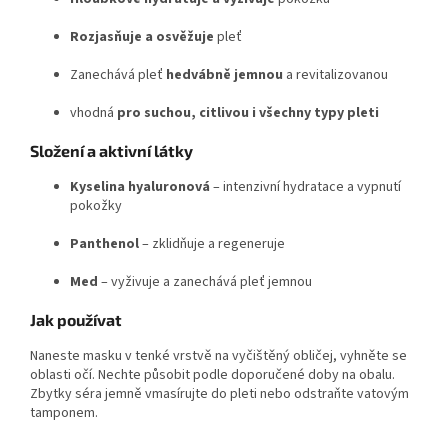
Rozjasňuje a osvěžuje
pleť
Zanechává pleť
hedvábně jemnou
a revitalizovanou
vhodná
pro suchou, citlivou i všechny typy pleti
Složení a aktivní látky
Kyselina hyaluronová
– intenzivní hydratace a vypnutí
pokožky
Panthenol
– zklidňuje a regeneruje
Med
– vyživuje a zanechává pleť jemnou
Jak používat
Naneste masku v tenké vrstvě na vyčištěný obličej, vyhněte se
oblasti očí. Nechte působit podle doporučené doby na obalu.
Zbytky séra jemně vmasírujte do pleti nebo odstraňte vatovým
tamponem.