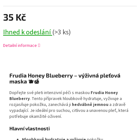
35 Kč
Ihned k odeslání
(>3 ks)
Detailní informace
Frudia Honey Blueberry – výživná pleťová
maska 🫐
🍯
Dopřejte své pleti intenzivní péči s maskou
Frudia Honey
Blueberry
. Tento přípravek hloubkově hydratuje, vyživuje a
rozjasňuje pokožku, zanechává ji
hedvábně jemnou
a zdravě
vypadající. Je ideální pro suchou, citlivou a unavenou pleť, která
potřebuje okamžité oživení.
Hlavní vlastnosti
Hloubkově hydratuje a vyživuje
pokožku