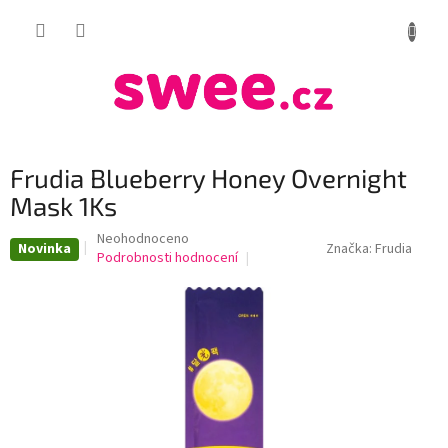
Přejít
NÁKUP
na
obsah
KOŠÍK
Frudia Blueberry Honey Overnight
Mask 1Ks
Průměrné
Neohodnoceno
Novinka
Značka:
Frudia
hodnocení
Podrobnosti hodnocení
produktu
je
0,0
z
5
hvězdiček.