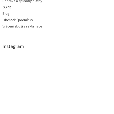
Doprava a způsoby platby
í
GDPR
Blog
Obchodní podmínky
Vrácení zboží a reklamace
Instagram