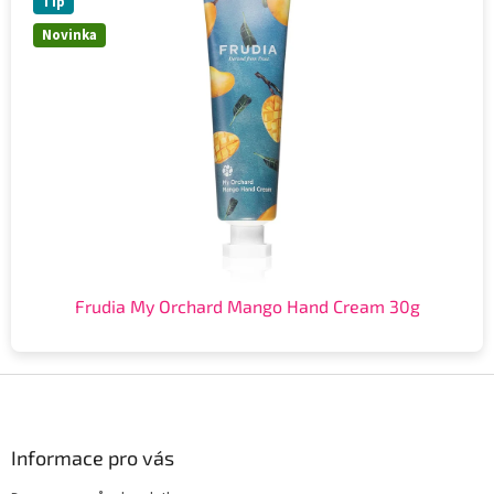
Tip
Novinka
Frudia My Orchard Mango Hand Cream 30g
Z
á
p
a
Informace pro vás
t