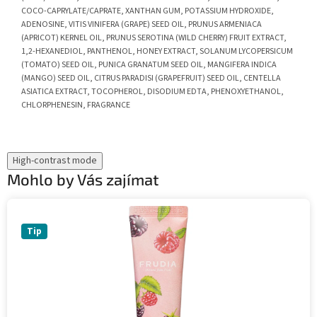
COCO-CAPRYLATE/CAPRATE, XANTHAN GUM, POTASSIUM HYDROXIDE,
ADENOSINE, VITIS VINIFERA (GRAPE) SEED OIL, PRUNUS ARMENIACA
(APRICOT) KERNEL OIL, PRUNUS SEROTINA (WILD CHERRY) FRUIT EXTRACT,
1,2-HEXANEDIOL, PANTHENOL, HONEY EXTRACT, SOLANUM LYCOPERSICUM
(TOMATO) SEED OIL, PUNICA GRANATUM SEED OIL, MANGIFERA INDICA
(MANGO) SEED OIL, CITRUS PARADISI (GRAPEFRUIT) SEED OIL, CENTELLA
ASIATICA EXTRACT, TOCOPHEROL, DISODIUM EDTA, PHENOXYETHANOL,
CHLORPHENESIN, FRAGRANCE
High-contrast mode
Mohlo by Vás zajímat
Tip