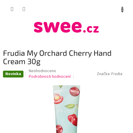
Přejít
NÁKUP
na
obsah
KOŠÍK
Frudia My Orchard Cherry Hand
Cream 30g
Průměrné
Neohodnoceno
Novinka
Značka:
Frudia
hodnocení
Podrobnosti hodnocení
produktu
je
0,0
z
5
hvězdiček.