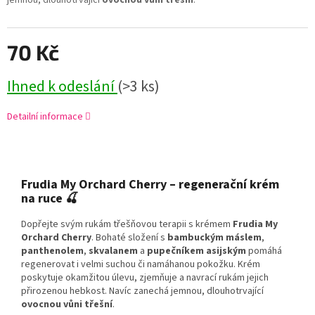
jemnou, dlouhotrvající
ovocnou vůni třešní
.
70 Kč
Ihned k odeslání
(>3 ks)
Detailní informace
Frudia My Orchard Cherry – regenerační krém
na ruce 🍒
Dopřejte svým rukám třešňovou terapii s krémem
Frudia My
Orchard Cherry
. Bohaté složení s
bambuckým máslem
,
panthenolem
,
skvalanem
a
pupečníkem asijským
pomáhá
regenerovat i velmi suchou či namáhanou pokožku. Krém
poskytuje okamžitou úlevu, zjemňuje a navrací rukám jejich
přirozenou hebkost. Navíc zanechá jemnou, dlouhotrvající
ovocnou vůni třešní
.