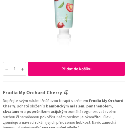
Přidat do košíku
Frudia My Orchard Cherry 🍒
Dopřejte svým rukám třešňovou terapii s krémem
Frudia My Orchard
Cherry
. Bohaté složení s
bambuckým máslem
,
panthenolem
,
skvalanem
a
pupečníkem asijským
pomáhá regenerovat i velmi
suchou či namáhanou pokožku. Krém poskytuje okamžitou úlevu,
zjemňuje a navrací rukám jejich přirozenou hebkost. Navíc zanechá