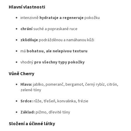
Hlavní vlastnosti
intenzivně
hydratuje a regeneruje
pokožku
chrání
suché a popraskané ruce
zklidňuje
podrážděnou a namáhanou kůži
má
bohatou, ale nelepivou texturu
vhodný
pro všechny typy pokožky
Vůně Cherry
Hlava:
jablko, pomeranč, bergamot, černý rybíz, citrón,
zelené tóny
Srdce:
růže, třešeň, konvalinka, frézie
Základ:
pižmo, dřevité tóny
Složení a účinné látky