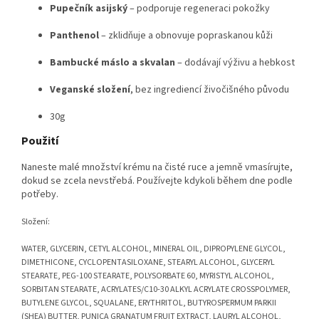
Pupečník asijský
– podporuje regeneraci pokožky
Panthenol
– zklidňuje a obnovuje popraskanou kůži
Bambucké máslo a skvalan
– dodávají výživu a hebkost
Veganské složení
, bez ingrediencí živočišného původu
30g
Použití
Naneste malé množství krému na čisté ruce a jemně vmasírujte,
dokud se zcela nevstřebá. Používejte kdykoli během dne podle
potřeby.
Složení:
WATER, GLYCERIN, CETYL ALCOHOL, MINERAL OIL, DIPROPYLENE GLYCOL,
DIMETHICONE, CYCLOPENTASILOXANE, STEARYL ALCOHOL, GLYCERYL
STEARATE, PEG-100 STEARATE, POLYSORBATE 60, MYRISTYL ALCOHOL,
SORBITAN STEARATE, ACRYLATES/C10-30 ALKYL ACRYLATE CROSSPOLYMER,
BUTYLENE GLYCOL, SQUALANE, ERYTHRITOL, BUTYROSPERMUM PARKII
(SHEA) BUTTER, PUNICA GRANATUM FRUIT EXTRACT, LAURYL ALCOHOL,