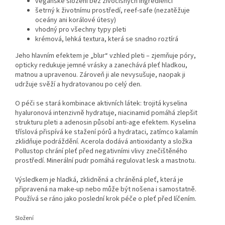
veganské složení bez živočišných ingrediencí
šetrný k životnímu prostředí, reef-safe (nezatěžuje
oceány ani korálové útesy)
vhodný pro všechny typy pleti
krémová, lehká textura, která se snadno roztírá
Jeho hlavním efektem je „blur“ vzhled pleti – zjemňuje póry,
opticky redukuje jemné vrásky a zanechává pleť hladkou,
matnou a upravenou. Zároveň ji ale nevysušuje, naopak ji
udržuje svěží a hydratovanou po celý den.
O péči se stará kombinace aktivních látek: trojitá kyselina
hyaluronová intenzivně hydratuje, niacinamid pomáhá zlepšit
strukturu pleti a adenosin působí anti-age efektem. Kyselina
tříslová přispívá ke stažení pórů a hydrataci, zatímco kalamín
zklidňuje podráždění. Acerola dodává antioxidanty a složka
Pollustop chrání pleť před negativními vlivy znečištěného
prostředí. Minerální pudr pomáhá regulovat lesk a mastnotu.
Výsledkem je hladká, zklidněná a chráněná pleť, která je
připravená na make-up nebo může být nošena i samostatně.
Používá se ráno jako poslední krok péče o pleť před líčením.
Složení