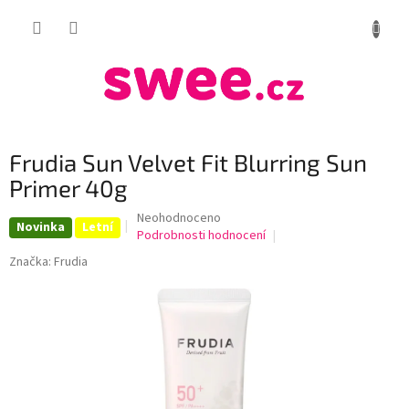
Přejít
NÁKUP
na
obsah
KOŠÍK
Frudia Sun Velvet Fit Blurring Sun
Primer 40g
Průměrné
Neohodnoceno
Novinka
Letní
hodnocení
Podrobnosti hodnocení
produktu
Značka:
Frudia
je
0,0
z
5
hvězdiček.