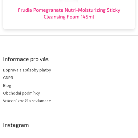
Frudia Pomegranate Nutri-Moisturizing Sticky
Cleansing Foam 145ml
Z
á
p
a
Informace pro vás
t
Doprava a způsoby platby
í
GDPR
Blog
Obchodní podmínky
Vrácení zboží a reklamace
Instagram