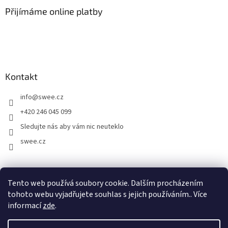
Přijímáme online platby
Kontakt
info
@
swee.cz
+420 246 045 099
Sledujte nás aby vám nic neuteklo
swee.cz
swee.sk
Tento web používá soubory cookie. Dalším procházením
tohoto webu vyjadřujete souhlas s jejich používáním.. Více
informací
zde
.
Vytvořil Shoptet