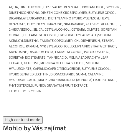
AQUA, DIMETHICONE, C12-15 ALKYL BENZOATE, PROPANEDIOL, GLYCERIN,
DIMETHICONE/VINYL DIMETHICONE CROSSPOLYMER, BUTYLENE GLYCOL
DICAPRYLATE/DICAPRATE, DIETHYLAMINO HYDROXYBENZOYL HEXYL
BENZOATE, ETHYLHEXYL TRIAZONE, NIACINAMIDE, CETEARYL ALCOHOL, 1,
2-HEXANEDIOL, SILICA, CETYL ALCOHOL, CETEARYL OLIVATE, SORBITAN
OLIVATE, CETEARYL GLUCOSIDE, HYDROXYETHYL ACRYLATE/SODIUM
ACRYLOYLDIMETHYL TAURATE COPOLYMER, CHLORPHENESIN, STEARYL
ALCOHOL, PARFUM, MYRISTYL ALCOHOL, ECLIPTA PROSTRATA EXTRACT,
ADENOSINE, DISODIUM EDTA, LAURYL ALCOHOL, POLYSORBATE 60,
SORBITAN ISOSTEARATE, TANNIC ACID, MELIA AZADIRACHTA LEAF
EXTRACT, GLUCOSE, MORINGA OLEIFERA SEED OIL, SODIUM
HYALURONATE, CAPRYLIC/CAPRIC TRIGLYCERIDE, BUTYLENE GLYCOL,
HYDROGENATED LECITHIN, BIOSACCHARIDE GUM-4, CALAMINE,
HYALURONIC ACID, MALPIGHIA EMARGINATA (ACEROLA) FRUIT EXTRACT,
PHYTOSTEROLS, PUNICA GRANATUM FRUIT EXTRACT,
ETHYLHEXYLGLYCERIN.
High-contrast mode
Mohlo by Vás zajímat