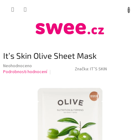
Přejít
NÁKUP
na
obsah
KOŠÍK
It’s Skin Olive Sheet Mask
Průměrné
Neohodnoceno
Značka:
IT’S SKIN
hodnocení
Podrobnosti hodnocení
produktu
je
0,0
z
5
hvězdiček.