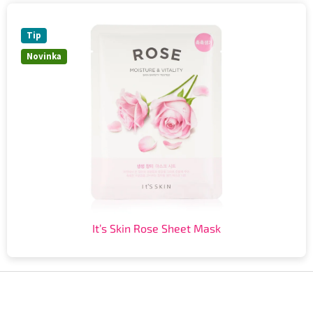
Tip
Novinka
It’s Skin Rose Sheet Mask
Z
á
p