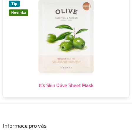
Tip
Novinka
It’s Skin Olive Sheet Mask
Z
á
p
a
Informace pro vás