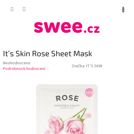
Přejít
NÁKUP
na
obsah
KOŠÍK
It’s Skin Rose Sheet Mask
Průměrné
Neohodnoceno
Značka:
IT’S SKIN
hodnocení
Podrobnosti hodnocení
produktu
je
0,0
z
5
hvězdiček.