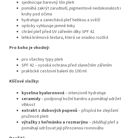
sjednocuje barevný tón pleti
pomáhá zakrýt zarudnutí, pigmentové nedokonalosti i
kruhy pod očima
hydratuje a zanechává pleť hebkou a svěží
opticky vyhlazuje jemné linky
chrání pleť před UV zářením díky SPF 42
lehká krémová textura, která se snadno roztírá
Pro koho je vhodný:
pro všechny typy pleti
SPF 42 – vysoká ochrana před slunečním zářením
praktické cestovní balení do 100 ml
Klíčové složky:
kyselina hyaluronová
– intenzivně hydratuje
ceramidy
– podporují kožní bariéru a pomáhají udržet
vlhkost
extrakt z dubových pupenů
– přispívá ke zlepšení
pružnosti pleti
výtažky z heřmánku a rozmarýnu
– zklidňují pleť a
pomáhají udržovat její přirozenou rovnováhu