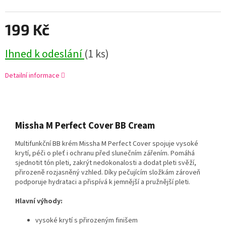
199 Kč
Ihned k odeslání
(1 ks)
Detailní informace
Missha M Perfect Cover BB Cream
Multifunkční BB krém Missha M Perfect Cover spojuje vysoké
krytí, péči o pleť i ochranu před slunečním zářením. Pomáhá
sjednotit tón pleti, zakrýt nedokonalosti a dodat pleti svěží,
přirozeně rozjasněný vzhled. Díky pečujícím složkám zároveň
podporuje hydrataci a přispívá k jemnější a pružnější pleti.
Hlavní výhody:
vysoké krytí s přirozeným finišem