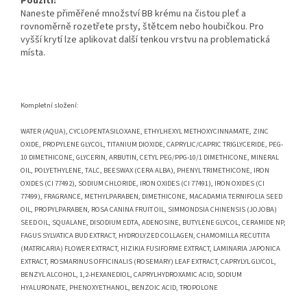
Použití:
Naneste přiměřené množství BB krému na čistou pleť a
rovnoměrně rozetřete prsty, štětcem nebo houbičkou. Pro
vyšší krytí lze aplikovat další tenkou vrstvu na problematická
místa.
Kompletní složení:
WATER (AQUA), CYCLOPENTASILOXANE, ETHYLHEXYL METHOXYCINNAMATE, ZINC
OXIDE, PROPYLENE GLYCOL, TITANIUM DIOXIDE, CAPRYLIC/CAPRIC TRIGLYCERIDE, PEG-
10 DIMETHICONE, GLYCERIN, ARBUTIN, CETYL PEG/PPG-10/1 DIMETHICONE, MINERAL
OIL, POLYETHYLENE, TALC, BEESWAX (CERA ALBA), PHENYL TRIMETHICONE, IRON
OXIDES (CI 77492), SODIUM CHLORIDE, IRON OXIDES (CI 77491), IRON OXIDES (CI
77499), FRAGRANCE, METHYLPARABEN, DIMETHICONE, MACADAMIA TERNIFOLIA SEED
OIL, PROPYLPARABEN, ROSA CANINA FRUIT OIL, SIMMONDSIA CHINENSIS (JOJOBA)
SEED OIL, SQUALANE, DISODIUM EDTA, ADENOSINE, BUTYLENE GLYCOL, CERAMIDE NP,
FAGUS SYLVATICA BUD EXTRACT, HYDROLYZED COLLAGEN, CHAMOMILLA RECUTITA
(MATRICARIA) FLOWER EXTRACT, HIZIKIA FUSIFORME EXTRACT, LAMINARIA JAPONICA
EXTRACT, ROSMARINUS OFFICINALIS (ROSEMARY) LEAF EXTRACT, CAPRYLYL GLYCOL,
BENZYL ALCOHOL, 1,2-HEXANEDIOL, CAPRYLHYDROXAMIC ACID, SODIUM
HYALURONATE, PHENOXYETHANOL, BENZOIC ACID, TROPOLONE