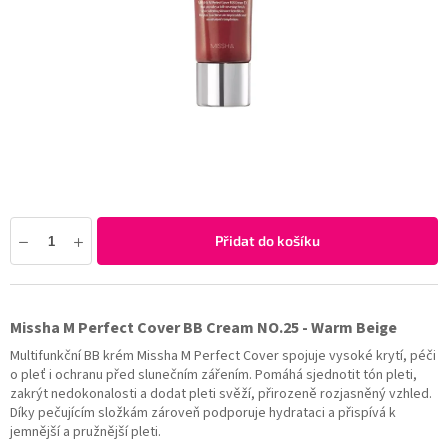
Přidat do košíku
Missha M Perfect Cover BB Cream NO.25 - Warm Beige
Multifunkční BB krém Missha M Perfect Cover spojuje vysoké krytí, péči
o pleť i ochranu před slunečním zářením. Pomáhá sjednotit tón pleti,
zakrýt nedokonalosti a dodat pleti svěží, přirozeně rozjasněný vzhled.
Díky pečujícím složkám zároveň podporuje hydrataci a přispívá k
jemnější a pružnější pleti.