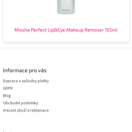
Missha Perfect Lip&Eye Makeup Remover 155ml
Z
á
p
a
Informace pro vás
t
Doprava a způsoby platby
í
GDPR
Blog
Obchodní podmínky
Vrácení zboží a reklamace