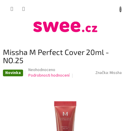
Přejít
NÁKUP
na
obsah
KOŠÍK
Missha M Perfect Cover 20ml -
NO.25
Průměrné
Neohodnoceno
Novinka
Značka:
Missha
hodnocení
Podrobnosti hodnocení
produktu
je
0,0
z
5
hvězdiček.