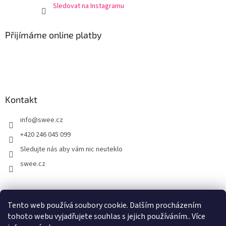
Sledovat na Instagramu
Přijímáme online platby
Kontakt
info
@
swee.cz
+420 246 045 099
Sledujte nás aby vám nic neuteklo
swee.cz
swee.sk
Tento web používá soubory cookie. Dalším procházením
tohoto webu vyjadřujete souhlas s jejich používáním.. Více