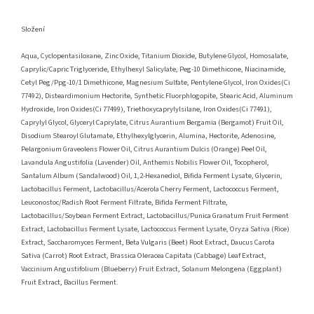
Složení
Aqua, Cyclopentasiloxane, Zinc Oxide, Titanium Dioxide, Butylene Glycol, Homosalate,
Caprylic/Capric Triglyceride, Ethylhexyl Salicylate, Peg-10 Dimethicone, Niacinamide,
Cetyl Peg/Ppg-10/1 Dimethicone, Magnesium Sulfate, Pentylene Glycol, Iron Oxides(Ci
77492), Disteardimonium Hectorite, Synthetic Fluorphlogopite, Stearic Acid, Aluminum
Hydroxide, Iron Oxides(Ci 77499), Triethoxycaprylylsilane, Iron Oxides(Ci 77491),
Caprylyl Glycol, Glyceryl Caprylate, Citrus Aurantium Bergamia (Bergamot) Fruit Oil,
Disodium Stearoyl Glutamate, Ethylhexylglycerin, Alumina, Hectorite, Adenosine,
Pelargonium Graveolens Flower Oil, Citrus Aurantium Dulcis (Orange) Peel Oil,
Lavandula Angustifolia (Lavender) Oil, Anthemis Nobilis Flower Oil, Tocopherol,
Santalum Album (Sandalwood) Oil, 1,2-Hexanediol, Bifida Ferment Lysate, Glycerin,
Lactobacillus Ferment, Lactobacillus/Acerola Cherry Ferment, Lactococcus Ferment,
Leuconostoc/Radish Root Ferment Filtrate, Bifida Ferment Filtrate,
Lactobacillus/Soybean Ferment Extract, Lactobacillus/Punica Granatum Fruit Ferment
Extract, Lactobacillus Ferment Lysate, Lactococcus Ferment Lysate, Oryza Sativa (Rice)
Extract, Saccharomyces Ferment, Beta Vulgaris (Beet) Root Extract, Daucus Carota
Sativa (Carrot) Root Extract, Brassica Oleracea Capitata (Cabbage) Leaf Extract,
Vaccinium Angustifolium (Blueberry) Fruit Extract, Solanum Melongena (Eggplant)
Fruit Extract, Bacillus Ferment.