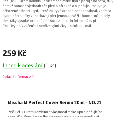
Pečující BB krém kombinuje vlastnosti make-upu a pečujícího séra, díky
čemuž pomáhá sjednotit tón pleti a zároveň o ni pečuje. Poskytuje
přirozené střední krytí, které zakrývá drobné nedokonalosti, zatímco
hydratační složky zanechávají pleť jemnou, svěží a komfortní po celý
den. Díky vysoké ochraně SPF 50+ PA++++ chrání pokožku před
škodlivým UV zářením i nepříznivými vlivy okolního prostředí.
259 Kč
Ihned k odeslání
(1 ks)
Detailní informace
Missha M Perfect Cover Serum 20ml - NO.21
Pečující BB krém kombinuje vlastnosti make-upu a pečujícího
séra, díky čemuž pomáhá sjednotit tón pleti a zároveň o ni