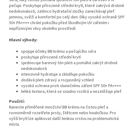
pečuje. Poskytuje přirozené střední krytí, které zakrývá drobné
nedokonalosti, zatímco hydratační složky zanechávají pleť
jemnou, svěží a komfortní po celý den. Díky vysoké ochraně SPF
50+ PA++++ chrání pokožku před škodlivým UV zářením i
nepříznivými vlivy okolního prostředí.
Hlavní výhody:
spojuje účinky BB krému a pečujícího séra
poskytuje přirozené střední krytí
sjednocuje barevný tón pleti a pomáhá zakrýt drobné
nedokonalosti
intenzivně hydratuje a zklidňuje pokožku
dodává pleti zdravý a rozjasněný vzhled
vysoká ochrana proti slunečnímu záření SPF 50+ PA++++
lehká textura, která se snadno roztírá a nezatěžuje pleť
Použití:
Naneste přiměřené množství BB krému na čistou pleť a
rovnoměrně rozetřete prsty, štětcem nebo houbičkou. Pro
vyšší krytí lze aplikovat další tenkou vrstvu na problematická
místa.