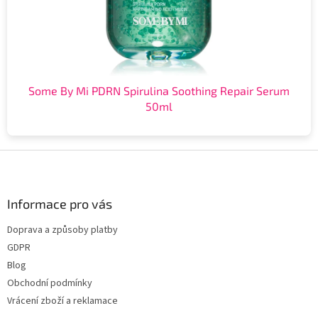
Some By Mi PDRN Spirulina Soothing Repair Serum
50ml
Z
á
p
a
Informace pro vás
t
Doprava a způsoby platby
í
GDPR
Blog
Obchodní podmínky
Vrácení zboží a reklamace