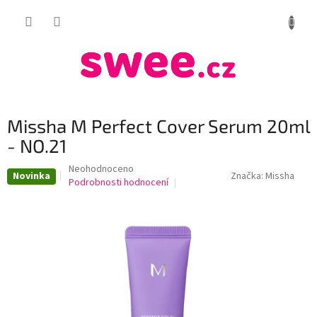
Přejít
NÁKUP
na
obsah
KOŠÍK
Missha M Perfect Cover Serum 20ml
- NO.21
Průměrné
Neohodnoceno
Novinka
Značka:
Missha
hodnocení
Podrobnosti hodnocení
produktu
je
0,0
z
5
hvězdiček.