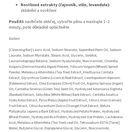
Rostlinné extrakty (čajovník, vilín, levandule):
zklidnění a osvěžení
Použití:
navlhčete obličej, vytvořte pěnu a masírujte 1–2
minuty, poté důkladně opláchněte.
Složení
[Cleansing Bar] Lauric Acid, Sodium Stearate, Saponified Palm Oil, Sodium
Laurate, Sodium Myristate, Stearic Acid, Glycerin, Sorbitol,
Lauramidopropyl Betaine, Sodium Hyaluronate, Niacinamide, Chlorella
Vulgaris (Dermochlorella Algae) Powder, Triticum Vulgare (Wheat) Sprout
Powder, Melaleuca Alternifolia (Tea Tree) Extract, Houttuynia Cordata
Extract, Glycyrrhiza Glabra (Licorice) Root Extract, Leontopodium Alpinum
(Edelweiss) Extract, Olea Europaea (Olive) Fruit Oil, Argania Spinosa (Argan)
Oil, Camellia Sinensis (Green Tea) Seed Oil, Hydrolyzed Adansonia Digitata
(Baobab) Extract, Salix Alba (White Willow) Bark Extract, Centella Asiatica
(Gotu Kola) Extract, Pyrus Malus (Apple) Fruit Extract, Citrus Limon (Lemon)
Fruit Extract, Citrus Aurantium Dulcis (Orange) Fruit Extract, Betula
Platyphylla Japonica Bark Extract, Hydrolyzed Potato Protein, Hydrolyzed
Wheat Protein, Hydrolyzed Rice Protein, Hydrolyzed Oat Protein, Lactobionic
Acid, Melaleuca Alternifolia (Tea Tree) Leaf Oil, Tetrasodium EDTA [Toner]
Water, Butylene Glycol, Dipropylene Glycol, Glycerin, Niacinamide,