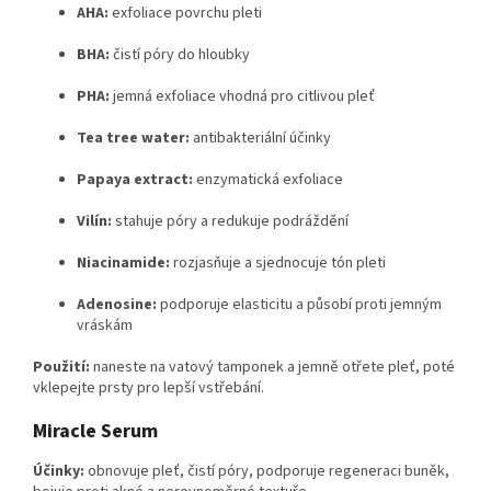
AHA:
exfoliace povrchu pleti
BHA:
čistí póry do hloubky
PHA:
jemná exfoliace vhodná pro citlivou pleť
Tea tree water:
antibakteriální účinky
Papaya extract:
enzymatická exfoliace
Vilín:
stahuje póry a redukuje podráždění
Niacinamide:
rozjasňuje a sjednocuje tón pleti
Adenosine:
podporuje elasticitu a působí proti jemným
vráskám
Použití:
naneste na vatový tamponek a jemně otřete pleť, poté
vklepejte prsty pro lepší vstřebání.
Miracle Serum
Účinky:
obnovuje pleť, čistí póry, podporuje regeneraci buněk,