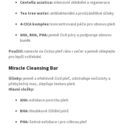
Centella asiatica:
intenzivní zklidnění a regenerace
Tea tree water:
antibakteriální a protizánětlivé účinky
4-CICA komplex:
koncentrovaná péče pro obnovu pleti
AHA, BHA, PHA:
jemně čistí póry a podporuje obnovu
buněk
Použití:
naneste na čistou pleť ráno i večer a jemně vklepejte
pro lepší vstřebání.
Miracle Cleansing Bar
Účinky:
jemně a efektivně čistí pleť, odstraňuje nečistoty a
přebytečný maz, zlepšuje texturu pleti.
Hlavní složky:
AHA:
exfoliace povrchu pleti
BHA:
hloubkové čištění pórů
PHA:
šetrná exfoliace i pro citlivou pleť