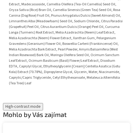
Extract, Madecassoside, Camellia Oleifera (Tea-Oil Camellia) Seed Oil,
Oryza Sativa (Rice) Bran Oil, Camellia Sinensis (Green Tea) Seed Oil, Rosa
Canina (Dog Rose) Fruit Oil, Prunus Amygdalus Dulcis (Sweet Almond) Oil,
Limnanthes Alba (Meadowfoam) Seed Oil, Sodium Chloride, Citrus Paradisi
(Grapefruit) Peel Oil, Citrus Aurantium Dulcis (Orange) Peel Oil, Curcuma
Longa (Turmeric) Root Extract, Melia Azadirachta (Neem) Leaf Extract,
Melia Azadirachta (Neem) Flower Extract, Xanthan Gum, Pelargonium
Graveolens (Geranium) Flower Oil, Boswellia Carterii (Frankincense) Oil,
Melia Azadirachta Bark Extract, Pearl Powder, Amyris Balsamifera (West
Indian Rosewood) Bark Oil, Moringa Oleifera Seed Oil, Ocimum Sanctum
Leaf Extract, Ocimum Basilicum (Basil) Flower/Leaf Extract, Disodium
EDTA, Caprylyl Glycol, Ethylhexylglycerin [Cream] Centella Asiatica (Gotu
Kola) Extract (70.78%), Dipropylene Glycol, Glycerin, Water, Niacinamide,
Caprylic/Capric Triglyceride, Cetyl Ethylhexanoate, Melaleuca Alternifolia
(Tea Tree) Leaf
High-contrast mode
Mohlo by Vás zajímat