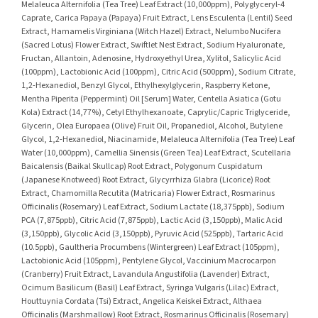
Melaleuca Alternifolia (Tea Tree) Leaf Extract (10,000ppm), Polyglyceryl-4
Caprate, Carica Papaya (Papaya) Fruit Extract, Lens Esculenta (Lentil) Seed
Extract, Hamamelis Virginiana (Witch Hazel) Extract, Nelumbo Nucifera
(Sacred Lotus) Flower Extract, Swiftlet Nest Extract, Sodium Hyaluronate,
Fructan, Allantoin, Adenosine, Hydroxyethyl Urea, Xylitol, Salicylic Acid
(100ppm), Lactobionic Acid (100ppm), Citric Acid (500ppm), Sodium Citrate,
1,2-Hexanediol, Benzyl Glycol, Ethylhexylglycerin, Raspberry Ketone,
Mentha Piperita (Peppermint) Oil [Serum] Water, Centella Asiatica (Gotu
Kola) Extract (14,77%), Cetyl Ethylhexanoate, Caprylic/Capric Triglyceride,
Glycerin, Olea Europaea (Olive) Fruit Oil, Propanediol, Alcohol, Butylene
Glycol, 1,2-Hexanediol, Niacinamide, Melaleuca Alternifolia (Tea Tree) Leaf
Water (10,000ppm), Camellia Sinensis (Green Tea) Leaf Extract, Scutellaria
Baicalensis (Baikal Skullcap) Root Extract, Polygonum Cuspidatum
(Japanese Knotweed) Root Extract, Glycyrrhiza Glabra (Licorice) Root
Extract, Chamomilla Recutita (Matricaria) Flower Extract, Rosmarinus
Officinalis (Rosemary) Leaf Extract, Sodium Lactate (18,375ppb), Sodium
PCA (7,875ppb), Citric Acid (7,875ppb), Lactic Acid (3,150ppb), Malic Acid
(3,150ppb), Glycolic Acid (3,150ppb), Pyruvic Acid (525ppb), Tartaric Acid
(10.5ppb), Gaultheria Procumbens (Wintergreen) Leaf Extract (105ppm),
Lactobionic Acid (105ppm), Pentylene Glycol, Vaccinium Macrocarpon
(Cranberry) Fruit Extract, Lavandula Angustifolia (Lavender) Extract,
Ocimum Basilicum (Basil) Leaf Extract, Syringa Vulgaris (Lilac) Extract,
Houttuynia Cordata (Tsi) Extract, Angelica Keiskei Extract, Althaea
Officinalis (Marshmallow) Root Extract, Rosmarinus Officinalis (Rosemary)