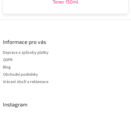
Toner 150ml
Z
á
p
a
Informace pro vás
t
Doprava a způsoby platby
í
GDPR
Blog
Obchodní podmínky
Vrácení zboží a reklamace
Instagram