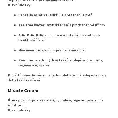
bojuje proti akné a nerovnoměrné textuře.
Hlavní složky:
Centella asiatica:
zklidňuje a regeneruje pleť
Tea tree water:
antibakteriální a protizánětlivé účinky
AHA, BHA, PHA:
kombinace exfoliačních kyselin pro
hloubkové čištění
Niacinamide:
sjednocuje a rozjasňuje pleť
Komplex rostlinných výtažků a olejů:
antioxidanty,
regenerace, výživa
Použití:
naneste sérum na čistou pleť a jemně vklepejte prsty,
dokud se nevstřebá.
Miracle Cream
Účinky:
zklidňuje podráždění, hydratuje, regeneruje a jemně
exfoliuje.
Hlavní složky: