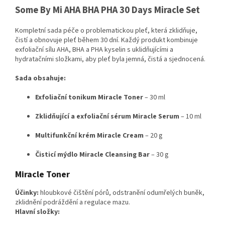
Some By Mi AHA BHA PHA 30 Days Miracle Set
Kompletní sada péče o problematickou pleť, která zklidňuje,
čistí a obnovuje pleť během 30 dní. Každý produkt kombinuje
exfoliační sílu AHA, BHA a PHA kyselin s uklidňujícími a
hydratačními složkami, aby pleť byla jemná, čistá a sjednocená.
Sada obsahuje:
Exfoliační tonikum Miracle Toner
– 30 ml
Zklidňující a exfoliační sérum Miracle Serum
– 10 ml
Multifunkční krém Miracle Cream
– 20 g
Čisticí mýdlo Miracle Cleansing Bar
– 30 g
Miracle Toner
Účinky:
hloubkové čištění pórů, odstranění odumřelých buněk,
zklidnění podráždění a regulace mazu.
Hlavní složky: