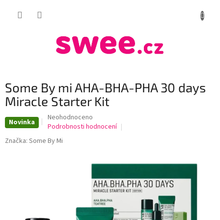
Přejít
NÁKUP
na
obsah
KOŠÍK
Some By mi AHA-BHA-PHA 30 days
Miracle Starter Kit
Průměrné
Neohodnoceno
Novinka
hodnocení
Podrobnosti hodnocení
produktu
Značka:
Some By Mi
je
0,0
z
5
hvězdiček.