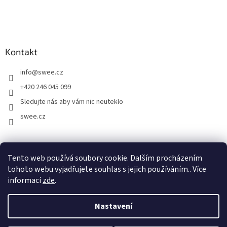
Kontakt
info
@
swee.cz
+420 246 045 099
Sledujte nás aby vám nic neuteklo
swee.cz
swee.sk
Tento web používá soubory cookie. Dalším procházením
tohoto webu vyjadřujete souhlas s jejich používáním.. Více
informací
zde
.
Vytvořil Shoptet
Nastavení