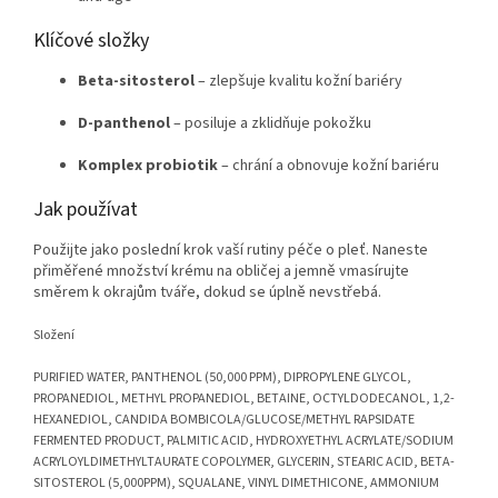
Klíčové složky
Beta-sitosterol
– zlepšuje kvalitu kožní bariéry
D-panthenol
– posiluje a zklidňuje pokožku
Komplex probiotik
– chrání a obnovuje kožní bariéru
Jak používat
Použijte jako poslední krok vaší rutiny péče o pleť. Naneste
přiměřené množství krému na obličej a jemně vmasírujte
směrem k okrajům tváře, dokud se úplně nevstřebá.
Složení
PURIFIED WATER, PANTHENOL (50,000 PPM), DIPROPYLENE GLYCOL,
PROPANEDIOL, METHYL PROPANEDIOL, BETAINE, OCTYLDODECANOL, 1,2-
HEXANEDIOL, CANDIDA BOMBICOLA/GLUCOSE/METHYL RAPSIDATE
FERMENTED PRODUCT, PALMITIC ACID, HYDROXYETHYL ACRYLATE/SODIUM
ACRYLOYLDIMETHYLTAURATE COPOLYMER, GLYCERIN, STEARIC ACID, BETA-
SITOSTEROL (5,000PPM), SQUALANE, VINYL DIMETHICONE, AMMONIUM