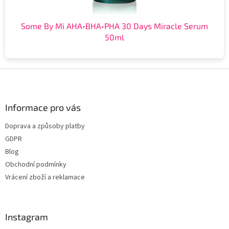
Some By Mi AHA•BHA•PHA 30 Days Miracle Serum
50ml
Z
á
p
a
Informace pro vás
t
Doprava a způsoby platby
í
GDPR
Blog
Obchodní podmínky
Vrácení zboží a reklamace
Instagram