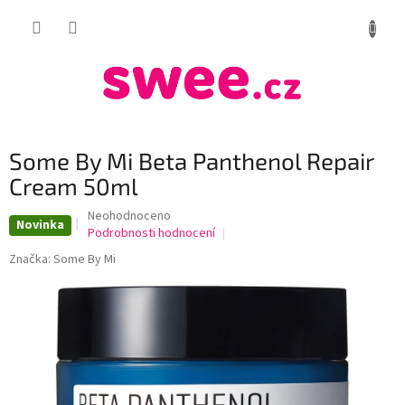
Přejít
NÁKUP
na
obsah
KOŠÍK
Some By Mi Beta Panthenol Repair
Cream 50ml
Průměrné
Neohodnoceno
Novinka
hodnocení
Podrobnosti hodnocení
produktu
Značka:
Some By Mi
je
0,0
z
5
hvězdiček.