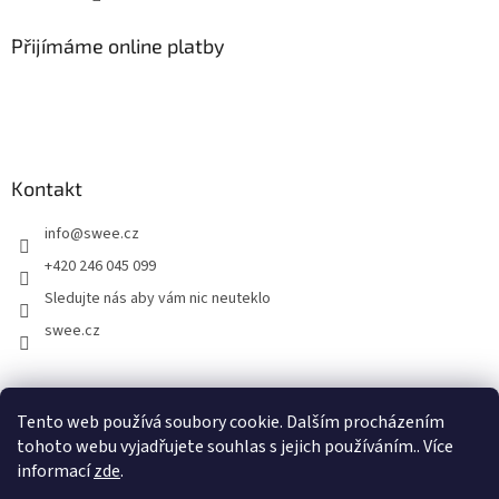
Přijímáme online platby
Kontakt
info
@
swee.cz
+420 246 045 099
Sledujte nás aby vám nic neuteklo
swee.cz
swee.sk
Tento web používá soubory cookie. Dalším procházením
tohoto webu vyjadřujete souhlas s jejich používáním.. Více
informací
zde
.