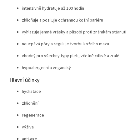
intenzivně hydratuje až 100 hodin
zklidňuje a posiluje ochrannou kožní bariéru
vyhlazuje jemné vrásky a působí proti známkám stárnutí
neucpává póry a reguluje tvorbu kožního mazu
vhodný pro všechny typy pleti, včetně citlivé a zralé
hypoalergenní a veganský
Hlavní účinky
hydratace
zklidnění
regenerace
výživa
anti-age