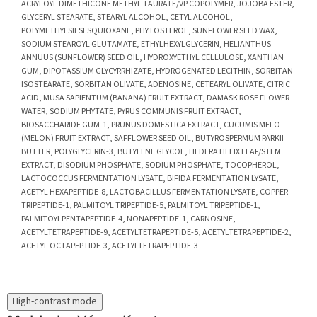
ACRYLOYL DIMETHICONE METHYL TAURATE/VP COPOLYMER, JOJOBA ESTER,
GLYCERYL STEARATE, STEARYL ALCOHOL, CETYL ALCOHOL,
POLYMETHYLSILSESQUIOXANE, PHYTOSTEROL, SUNFLOWER SEED WAX,
SODIUM STEAROYL GLUTAMATE, ETHYLHEXYLGLYCERIN, HELIANTHUS
ANNUUS (SUNFLOWER) SEED OIL, HYDROXYETHYL CELLULOSE, XANTHAN
GUM, DIPOTASSIUM GLYCYRRHIZATE, HYDROGENATED LECITHIN, SORBITAN
ISOSTEARATE, SORBITAN OLIVATE, ADENOSINE, CETEARYL OLIVATE, CITRIC
ACID, MUSA SAPIENTUM (BANANA) FRUIT EXTRACT, DAMASK ROSE FLOWER
WATER, SODIUM PHYTATE, PYRUS COMMUNIS FRUIT EXTRACT,
BIOSACCHARIDE GUM-1, PRUNUS DOMESTICA EXTRACT, CUCUMIS MELO
(MELON) FRUIT EXTRACT, SAFFLOWER SEED OIL, BUTYROSPERMUM PARKII
BUTTER, POLYGLYCERIN-3, BUTYLENE GLYCOL, HEDERA HELIX LEAF/STEM
EXTRACT, DISODIUM PHOSPHATE, SODIUM PHOSPHATE, TOCOPHEROL,
LACTOCOCCUS FERMENTATION LYSATE, BIFIDA FERMENTATION LYSATE,
ACETYL HEXAPEPTIDE-8, LACTOBACILLUS FERMENTATION LYSATE, COPPER
TRIPEPTIDE-1, PALMITOYL TRIPEPTIDE-5, PALMITOYL TRIPEPTIDE-1,
PALMITOYLPENTAPEPTIDE-4, NONAPEPTIDE-1, CARNOSINE,
ACETYLTETRAPEPTIDE-9, ACETYLTETRAPEPTIDE-5, ACETYLTETRAPEPTIDE-2,
ACETYL OCTAPEPTIDE-3, ACETYLTETRAPEPTIDE-3
High-contrast mode