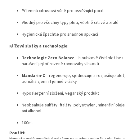
Příjemná citrusová vůně pro osvěžující pocit
Vhodný pro všechny typy pleti, včetně citlivé a zralé
Hygienická špachtle pro snadnou aplikaci
Klíčové složky a technologie:
Technologie Zero Balance
– hloubkově čistí pleť bez
narušení její přirozené rovnováhy vlhkosti
Mandarin-C
– regeneruje, sjednocuje a rozjasňuje pleť,
pomáhá zjemnit jemné vrásky
Hypoalergenní složení, veganský produkt
Neobsahuje sulfáty, ftaláty, polyethylen, minerální oleje
ani alkohol
100ml
Použití:
Naneste malé množství balzámu na suchou pokožku obličeje a