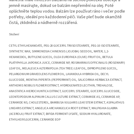
jemně masírujte, dokud se balzám nepřemění na olej. Poté
opláchněte teplou vodou. Balzám lze používat ráno i večer podle
potřeby, ideální pro každodenní péči. Vaše pleť bude okamžitě
čistá, zklidněná a nádherně rozzářená.
Složení
CETYL ETHYLHEXANOATE, PEG-20 GLYCERYL TRIISOSTEARATE, PEG-10 ISOSTEARATE,
SYNTHETIC WAX, SIMMONDSIA CHINENSIS (JOJOBA) SEED OIL, WATER, 1,2-
HEXANEDIOL, BUTYLENE GLYCOL, OLEA EUROPAEA (OLIVE) FRUIT OIL, BETULA
PLATYPHYLLA JAPONICA JUICE, CERAMIDE NP, ROSMARINUS OFFICINALIS (ROSEMARY)
LEAF OIL, MELALEUCA ALTERNIFOLIA (TEA TREE) LEAF OIL, DIPROPYLENE GLYCOL,
PELARGONIUM GRAVEOLENS FLOWER OIL, LAVANDULA HYBRIDA OIL, DECYL
GLUCOSIDE, MENTHA PIPERITA (PEPPERMINT) OIL, SALICORNIA HERBACEA EXTRACT,
ANTHEMIS NOBILIS FLOWER EXTRACT, HYDROGENATED LECITHIN, TREHALOSE,
ANASTATICA HIEROCHUNTICA EXTRACT, GLYCERYL STEARATE, GLYCERYL GLUCOSIDE,
LEONTOPODIUM ALPINUM CALLUS CULTURE EXTRACT, CERAMIDE AS, CERAMIDE AP,
CERAMIDE NS, CHOLESTEROL, BAMBUSA VULGARIS LEAF/STEM EXTRACT, ASPALATHUS
LINEARIS EXTRACT, ANGELICA ARCHANGELICA ROOT EXTRACT, MALPIGHIA GLABRA
(ACEROLA) FRUIT EXTRACT, BIFIDA FERMENT LYSATE, SODIUM HYALURONATE,
ETHYLHEXYLGLYCERIN, CERAMIDE EOP