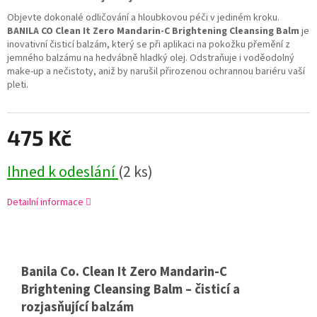
Objevte dokonalé odličování a hloubkovou péči v jediném kroku.
BANILA CO Clean It Zero Mandarin-C Brightening Cleansing Balm
je
inovativní čisticí balzám, který se při aplikaci na pokožku přemění z
jemného balzámu na hedvábně hladký olej. Odstraňuje i voděodolný
make-up a nečistoty, aniž by narušil přirozenou ochrannou bariéru vaší
pleti.
475 Kč
Ihned k odeslání
(2 ks)
Detailní informace
Banila Co. Clean It Zero Mandarin-C
Brightening Cleansing Balm – čisticí a
rozjasňující balzám