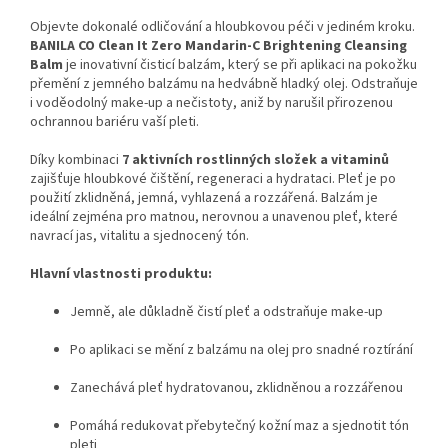
Objevte dokonalé odličování a hloubkovou péči v jediném kroku.
BANILA CO Clean It Zero Mandarin-C Brightening Cleansing
Balm
je inovativní čisticí balzám, který se při aplikaci na pokožku
přemění z jemného balzámu na hedvábně hladký olej. Odstraňuje
i voděodolný make-up a nečistoty, aniž by narušil přirozenou
ochrannou bariéru vaší pleti.
Díky kombinaci
7 aktivních rostlinných složek a vitaminů
zajišťuje hloubkové čištění, regeneraci a hydrataci. Pleť je po
použití zklidněná, jemná, vyhlazená a rozzářená. Balzám je
ideální zejména pro matnou, nerovnou a unavenou pleť, které
navrací jas, vitalitu a sjednocený tón.
Hlavní vlastnosti produktu:
Jemně, ale důkladně čistí pleť a odstraňuje make-up
Po aplikaci se mění z balzámu na olej pro snadné roztírání
Zanechává pleť hydratovanou, zklidněnou a rozzářenou
Pomáhá redukovat přebytečný kožní maz a sjednotit tón
pleti