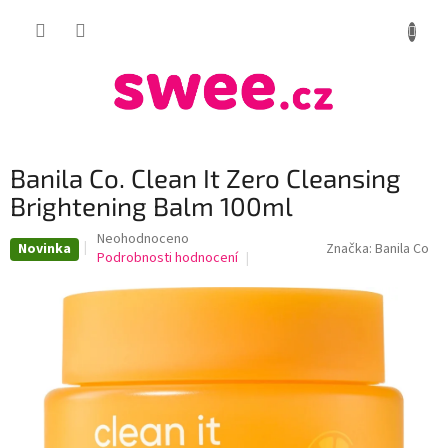
Přejít
NÁKUP
na
obsah
KOŠÍK
Banila Co. Clean It Zero Cleansing
Brightening Balm 100ml
Průměrné
Neohodnoceno
Novinka
Značka:
Banila Co
hodnocení
Podrobnosti hodnocení
produktu
je
0,0
z
5
hvězdiček.