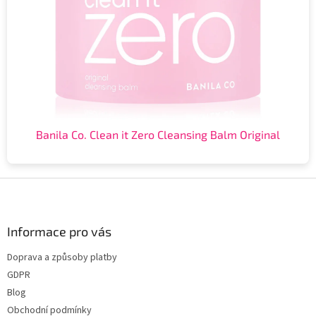
Banila Co. Clean it Zero Cleansing Balm Original
Z
á
p
a
Informace pro vás
t
Doprava a způsoby platby
í
GDPR
Blog
Obchodní podmínky