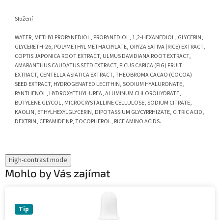
Složení
WATER, METHYLPROPANEDIOL, PROPANEDIOL, 1,2-HEXANEDIOL, GLYCERIN,
GLYCERETH-26, POLYMETHYL METHACRYLATE, ORYZA SATIVA (RICE) EXTRACT,
COPTIS JAPONICA ROOT EXTRACT, ULMUS DAVIDIANA ROOT EXTRACT,
AMARANTHUS CAUDATUS SEED EXTRACT, FICUS CARICA (FIG) FRUIT
EXTRACT, CENTELLA ASIATICA EXTRACT, THEOBROMA CACAO (COCOA)
SEED EXTRACT, HYDROGENATED LECITHIN, SODIUM HYALURONATE,
PANTHENOL, HYDROXYETHYL UREA, ALUMINUM CHLOROHYDRATE,
BUTYLENE GLYCOL, MICROCRYSTALLINE CELLULOSE, SODIUM CITRATE,
KAOLIN, ETHYLHEXYLGLYCERIN, DIPOTASSIUM GLYCYRRHIZATE, CITRIC ACID,
DEXTRIN, CERAMIDE NP, TOCOPHEROL, RICE AMINO ACIDS.
High-contrast mode
Mohlo by Vás zajímat
Tip