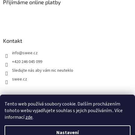
Přijímáme online platby
Kontakt
info
@
swee.cz
+420 246 045 099
Sledujte nás aby vám nic neuteklo
swee.cz
swee.sk
Tento web používá soubory cookie. Dalším procházením
tohoto webu vyjadřujete souhlas s jejich používáním.. Více
informací
zde
.
Vytvořil Shoptet
Nastavení