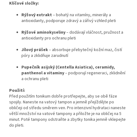
Klíčové složky:
Rýžový extrakt
– bohatý na vitamíny, minerály a
antioxidanty, podporuje zdravý a zářivý vzhled pleti
Rýžové aminokyseliny
– dodávají vláčnost, pružnost a
antioxidanty pro ochranu pleti
Jílový prášek
– absorbuje přebytečný kožní maz, čistí
póry a zklidňuje zarudnutí
Pupečník asijský (Centella Asiatica), ceramidy,
panthenol a vitaminy
– podporují regeneraci, zklidnění
a ochranu pleti
Použití:
Před použitím tonikum dobře protřepejte, aby se obě fáze
spojily. Naneste na vatový tampon a jemně přejíždějte po
obličeji od středu směrem ven. Pro intenzivní hydrataci naneste
větší množství na vatové tampony a přiložte je na obličej na 5
minut. Poté tampony odstraňte a zbytky tonika jemně vklepejte
do pleti.