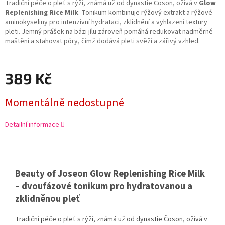
Tradiční péče o pleť s rýží, známá už od dynastie Čoson, ožívá v
Glow
Replenishing Rice Milk
. Tonikum kombinuje rýžový extrakt a rýžové
aminokyseliny pro intenzivní hydrataci, zklidnění a vyhlazení textury
pleti. Jemný prášek na bázi jílu zároveň pomáhá redukovat nadměrné
maštění a stahovat póry, čímž dodává pleti svěží a zářivý vzhled.
389 Kč
Momentálně nedostupné
Detailní informace
Beauty of Joseon Glow Replenishing Rice Milk
– dvoufázové tonikum pro hydratovanou a
zklidněnou pleť
Tradiční péče o pleť s rýží, známá už od dynastie Čoson, ožívá v