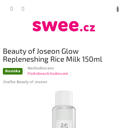
Přejít
NÁKUP
na
obsah
KOŠÍK
Beauty of Joseon Glow
Repleneshing Rice Milk 150ml
Průměrné
Neohodnoceno
Novinka
hodnocení
Podrobnosti hodnocení
produktu
Značka:
Beauty of Joseon
je
0,0
z
5
hvězdiček.