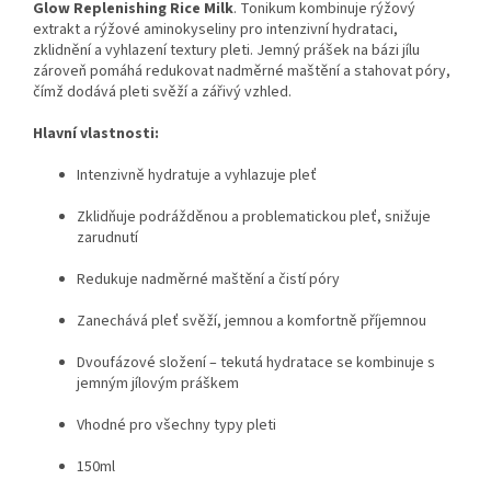
Glow Replenishing Rice Milk
. Tonikum kombinuje rýžový
extrakt a rýžové aminokyseliny pro intenzivní hydrataci,
zklidnění a vyhlazení textury pleti. Jemný prášek na bázi jílu
zároveň pomáhá redukovat nadměrné maštění a stahovat póry,
čímž dodává pleti svěží a zářivý vzhled.
Hlavní vlastnosti:
Intenzivně hydratuje a vyhlazuje pleť
Zklidňuje podrážděnou a problematickou pleť, snižuje
zarudnutí
Redukuje nadměrné maštění a čistí póry
Zanechává pleť svěží, jemnou a komfortně příjemnou
Dvoufázové složení – tekutá hydratace se kombinuje s
jemným jílovým práškem
Vhodné pro všechny typy pleti
150ml