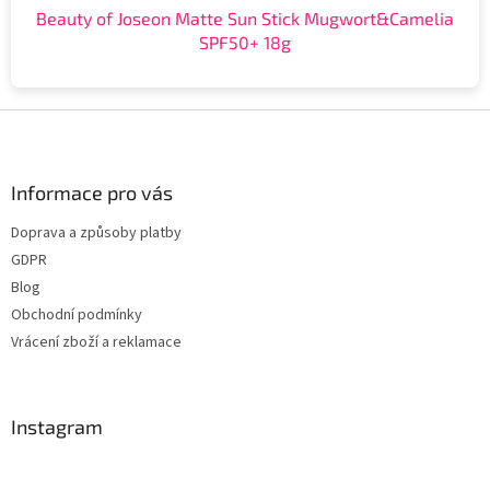
Beauty of Joseon Matte Sun Stick Mugwort&Camelia
SPF50+ 18g
Z
á
p
a
Informace pro vás
t
Doprava a způsoby platby
í
GDPR
Blog
Obchodní podmínky
Vrácení zboží a reklamace
Instagram