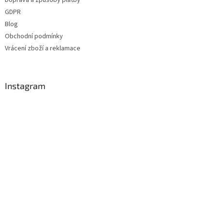
Doprava a způsoby platby
í
GDPR
Blog
Obchodní podmínky
Vrácení zboží a reklamace
Instagram