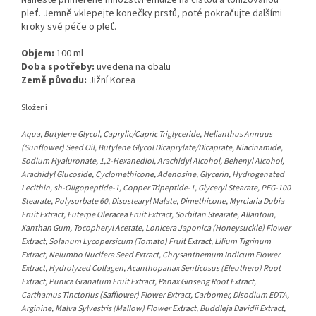
Naneste přiměřené množství emulze na čistou a tonizovanou
pleť. Jemně vklepejte konečky prstů, poté pokračujte dalšími
kroky své péče o pleť.
Objem:
100 ml
Doba spotřeby:
uvedena na obalu
Země původu:
Jižní Korea
Složení
Aqua, Butylene Glycol, Caprylic/Capric Triglyceride, Helianthus Annuus
(Sunflower) Seed Oil, Butylene Glycol Dicaprylate/Dicaprate, Niacinamide,
Sodium Hyaluronate, 1,2-Hexanediol, Arachidyl Alcohol, Behenyl Alcohol,
Arachidyl Glucoside, Cyclomethicone, Adenosine, Glycerin, Hydrogenated
Lecithin, sh-Oligopeptide-1, Copper Tripeptide-1, Glyceryl Stearate, PEG-100
Stearate, Polysorbate 60, Disostearyl Malate, Dimethicone, Myrciaria Dubia
Fruit Extract, Euterpe Oleracea Fruit Extract, Sorbitan Stearate, Allantoin,
Xanthan Gum, Tocopheryl Acetate, Lonicera Japonica (Honeysuckle) Flower
Extract, Solanum Lycopersicum (Tomato) Fruit Extract, Lilium Tigrinum
Extract, Nelumbo Nucifera Seed Extract, Chrysanthemum Indicum Flower
Extract, Hydrolyzed Collagen, Acanthopanax Senticosus (Eleuthero) Root
Extract, Punica Granatum Fruit Extract, Panax Ginseng Root Extract,
Carthamus Tinctorius (Safflower) Flower Extract, Carbomer, Disodium EDTA,
Arginine, Malva Sylvestris (Mallow) Flower Extract, Buddleja Davidii Extract,