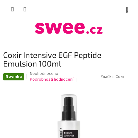
Přejít
NÁKUP
na
obsah
KOŠÍK
Coxir Intensive EGF Peptide
Emulsion 100ml
Průměrné
Neohodnoceno
Novinka
Značka:
Coxir
hodnocení
Podrobnosti hodnocení
produktu
je
0,0
z
5
hvězdiček.