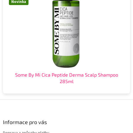
Novinka
Some By Mi Cica Peptide Derma Scalp Shampoo
285ml
Z
á
p
a
Informace pro vás
t