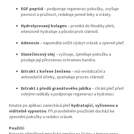
EGF peptid
– podporuje regeneraci pokožky, zvyšuje
pevnost a pružnost, redukuje jemné linky a vrásky.
Hydrolyzovaný kolagen
– proniká do hloubky pleti,
intenzivně hydratuje a působí proti stárnutí.
Adenosin
– napomáhá snížit výskyt vrásek a zpevnit pleť.
Slunečnicový olej
– vyživuje, zjemňuje pokožku a
posiluje její přirozenou ochrannou bariéru.
Extrakt z kořene ženšenu
– má revitalizační a
antioxidační účinky, zpomaluje proces stárnutí.
Extrakt z plodů granátového jablka
– chrání pleť před
volnými radikály a podporuje regeneraci a hydrataci.
Emulze po aplikaci zanechává pleť
hydratující, vyživenou a
viditelně vypnutou
. Při pravidelném používání dochází ke
zpevnění pokožky a redukci vrásek.
Použití: