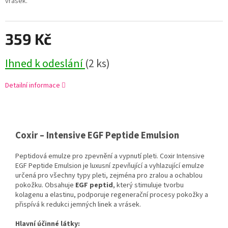
vrásek.
359 Kč
Ihned k odeslání
(2 ks)
Detailní informace
Coxir – Intensive EGF Peptide Emulsion
Peptidová emulze pro zpevnění a vypnutí pleti. Coxir Intensive
EGF Peptide Emulsion je luxusní zpevňující a vyhlazující emulze
určená pro všechny typy pleti, zejména pro zralou a ochablou
pokožku. Obsahuje
EGF peptid
, který stimuluje tvorbu
kolagenu a elastinu, podporuje regenerační procesy pokožky a
přispívá k redukci jemných linek a vrásek.
Hlavní účinné látky: