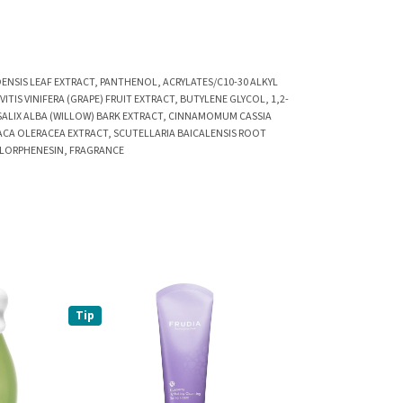
DENSIS LEAF EXTRACT, PANTHENOL, ACRYLATES/C10-30 ALKYL
IS VINIFERA (GRAPE) FRUIT EXTRACT, BUTYLENE GLYCOL, 1,2-
SALIX ALBA (WILLOW) BARK EXTRACT, CINNAMOMUM CASSIA
CA OLERACEA EXTRACT, SCUTELLARIA BAICALENSIS ROOT
HLORPHENESIN, FRAGRANCE
Tip