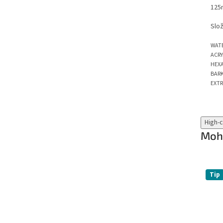
125
Slo
WATE
ACRY
HEXA
BARK
EXTR
High-
Mohl
Tip