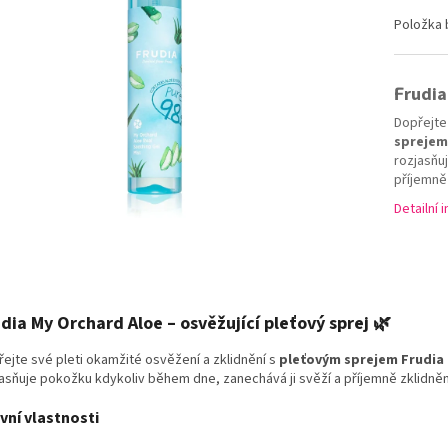
5
hvězdiček.
Položka
F
rudia
Dopřejte
sprejem
rozjasňu
příjemně 
Detailní 
dia My Orchard Aloe – osvěžující pleťový sprej
🌿
ejte své pleti okamžité osvěžení a zklidnění s
pleťovým sprejem Frudia
asňuje pokožku kdykoliv během dne, zanechává ji svěží a příjemně zklidněn
vní vlastnosti