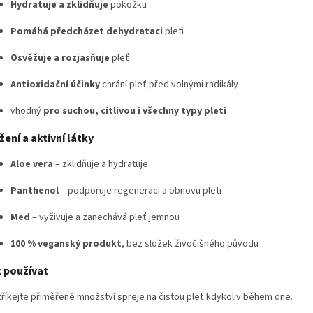
Hydratuje a zklidňuje
pokožku
Pomáhá předcházet dehydrataci
pleti
Osvěžuje a rozjasňuje
pleť
Antioxidační účinky
chrání pleť před volnými radikály
vhodný
pro suchou, citlivou i všechny typy pleti
žení a aktivní látky
Aloe vera
– zklidňuje a hydratuje
Panthenol
– podporuje regeneraci a obnovu pleti
Med
– vyživuje a zanechává pleť jemnou
100 % veganský produkt
, bez složek živočišného původu
 používat
říkejte přiměřené množství spreje na čistou pleť kdykoliv během dne.