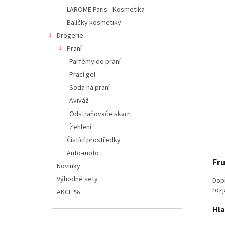
í
LAROME Paris - Kosmetika
p
Balíčky kosmetiky
a
n
Drogerie
e
Praní
l
Parfémy do praní
Prací gel
Soda na praní
Aviváž
Odstraňovače skvrn
Žehlení
Čistící prostředky
Auto-moto
Fru
Novinky
Výhodné sety
Dopř
rozj
AKCE %
Hla