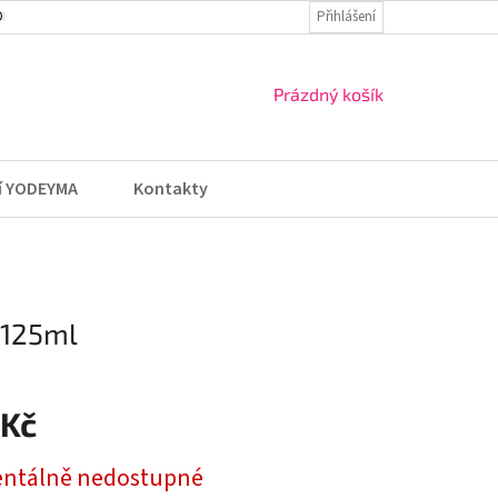
DMÍNKY
VRÁCENÍ ZBOŽÍ A REKLAMACE
Přihlášení
NÁKUPNÍ
Prázdný košík
KOŠÍK
í YODEYMA
Kontakty
 125ml
 Kč
ntálně nedostupné