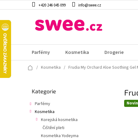
Přejít
+420 246 045 099
info@swee.cz
na
obsah
Parfémy
Kosmetika
Drogerie
Domů
/
Kosmetika
/
Frudia My Orchard Aloe Soothing Gel 
P
Fru
Přeskočit
Kategorie
o
kategorie
s
Novi
Parfémy
t
Kosmetika
r
a
Korejská kosmetika
n
Čištění pleti
n
Kosmetika Yodeyma