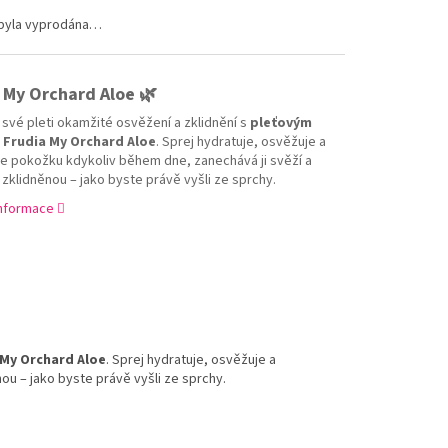
 byla vyprodána…
 My Orchard Aloe 🌿
 své pleti okamžité osvěžení a zklidnění s
pleťovým
 Frudia My Orchard Aloe
. Sprej hydratuje, osvěžuje a
je pokožku kdykoliv během dne, zanechává ji svěží a
zklidněnou – jako byste právě vyšli ze sprchy.
informace
 My Orchard Aloe
. Sprej hydratuje, osvěžuje a
ou – jako byste právě vyšli ze sprchy.