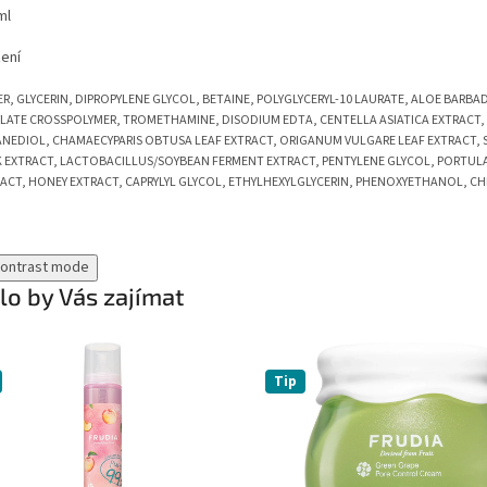
ml
žení
R, GLYCERIN, DIPROPYLENE GLYCOL, BETAINE, POLYGLYCERYL-10 LAURATE, ALOE BARBA
LATE CROSSPOLYMER, TROMETHAMINE, DISODIUM EDTA, CENTELLA ASIATICA EXTRACT, VIT
NEDIOL, CHAMAECYPARIS OBTUSA LEAF EXTRACT, ORIGANUM VULGARE LEAF EXTRACT, 
 EXTRACT, LACTOBACILLUS/SOYBEAN FERMENT EXTRACT, PENTYLENE GLYCOL, PORTULA
ACT, HONEY EXTRACT, CAPRYLYL GLYCOL, ETHYLHEXYLGLYCERIN, PHENOXYETHANOL, C
contrast mode
o by Vás zajímat
Tip