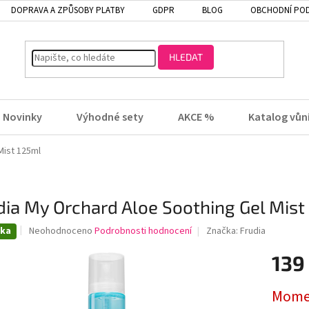
DOPRAVA A ZPŮSOBY PLATBY
GDPR
BLOG
OBCHODNÍ PO
HLEDAT
Novinky
Výhodné sety
AKCE %
Katalog vůn
Mist 125ml
dia My Orchard Aloe Soothing Gel Mist
Průměrné
nka
Neohodnoceno
Podrobnosti hodnocení
Značka:
Frudia
hodnocení
produktu
139
je
0,0
Mome
z