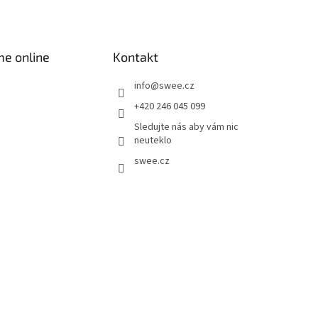
me online
Kontakt
info
@
swee.cz
+420 246 045 099
Sledujte nás aby vám nic
neuteklo
swee.cz