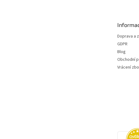
p
a
t
Informac
í
Doprava a 
GDPR
Blog
Obchodní 
Vrácení zbo