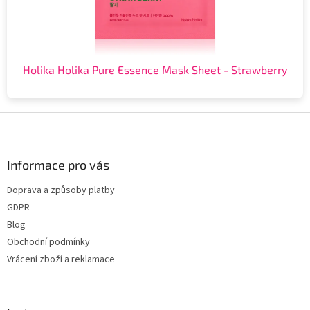
Holika Holika Pure Essence Mask Sheet - Strawberry
Z
á
p
a
Informace pro vás
t
Doprava a způsoby platby
í
GDPR
Blog
Obchodní podmínky
Vrácení zboží a reklamace