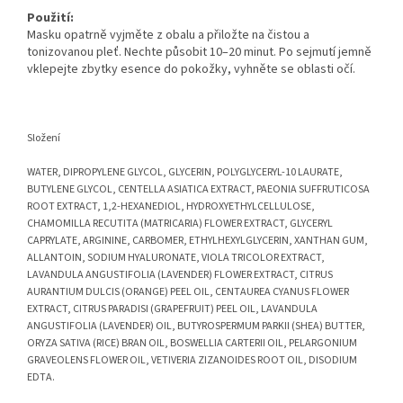
Použití:
Masku opatrně vyjměte z obalu a přiložte na čistou a
tonizovanou pleť. Nechte působit 10–20 minut. Po sejmutí jemně
vklepejte zbytky esence do pokožky, vyhněte se oblasti očí.
Složení
WATER, DIPROPYLENE GLYCOL, GLYCERIN, POLYGLYCERYL-10 LAURATE,
BUTYLENE GLYCOL, CENTELLA ASIATICA EXTRACT, PAEONIA SUFFRUTICOSA
ROOT EXTRACT, 1,2-HEXANEDIOL, HYDROXYETHYLCELLULOSE,
CHAMOMILLA RECUTITA (MATRICARIA) FLOWER EXTRACT, GLYCERYL
CAPRYLATE, ARGININE, CARBOMER, ETHYLHEXYLGLYCERIN, XANTHAN GUM,
ALLANTOIN, SODIUM HYALURONATE, VIOLA TRICOLOR EXTRACT,
LAVANDULA ANGUSTIFOLIA (LAVENDER) FLOWER EXTRACT, CITRUS
AURANTIUM DULCIS (ORANGE) PEEL OIL, CENTAUREA CYANUS FLOWER
EXTRACT, CITRUS PARADISI (GRAPEFRUIT) PEEL OIL, LAVANDULA
ANGUSTIFOLIA (LAVENDER) OIL, BUTYROSPERMUM PARKII (SHEA) BUTTER,
ORYZA SATIVA (RICE) BRAN OIL, BOSWELLIA CARTERII OIL, PELARGONIUM
GRAVEOLENS FLOWER OIL, VETIVERIA ZIZANOIDES ROOT OIL, DISODIUM
EDTA.