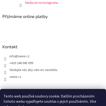
Sledovat na Instagramu
Přijímáme online platby
Kontakt
info
@
swee.cz
+420 246 045 099
Sledujte nás aby vám nic neuteklo
swee.cz
swee.sk
Tento web používá soubory cookie. Dalším procházením
tohoto webu vyjadřujete souhlas s jejich používáním.. Více