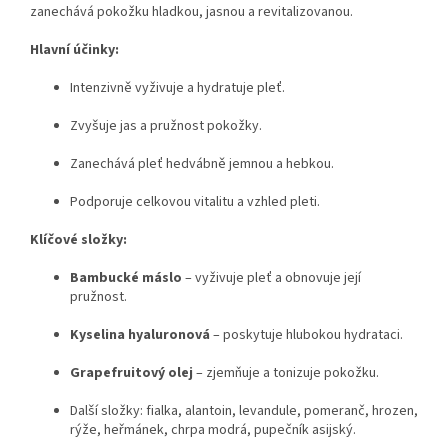
zanechává pokožku hladkou, jasnou a revitalizovanou.
Hlavní účinky:
Intenzivně vyživuje a hydratuje pleť.
Zvyšuje jas a pružnost pokožky.
Zanechává pleť hedvábně jemnou a hebkou.
Podporuje celkovou vitalitu a vzhled pleti.
Klíčové složky:
Bambucké máslo
– vyživuje pleť a obnovuje její
pružnost.
Kyselina hyaluronová
– poskytuje hlubokou hydrataci.
Grapefruitový olej
– zjemňuje a tonizuje pokožku.
Další složky: fialka, alantoin, levandule, pomeranč, hrozen,
rýže, heřmánek, chrpa modrá, pupečník asijský.