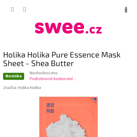
Přejít
NÁKUP
na
obsah
KOŠÍK
Holika Holika Pure Essence Mask
Sheet - Shea Butter
Průměrné
Neohodnoceno
Novinka
hodnocení
Podrobnosti hodnocení
produktu
Značka:
Holika Holika
je
0,0
z
5
hvězdiček.