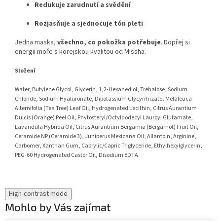
Redukuje zarudnutí a svědění
Rozjasňuje a sjednocuje tón pleti
Jedna maska,
všechno, co pokožka potřebuje
. Dopřej si
energii moře s korejskou kvalitou od Missha.
Složení
Water, Butylene Glycol, Glycerin, 1,2-Hexanediol, Trehalose, Sodium
Chloride, Sodium Hyaluronate, Dipotassium Glycyrrhizate, Melaleuca
Alternifolia (Tea Tree) Leaf Oil, Hydrogenated Lecithin, Citrus Aurantium
Dulcis (Orange) Peel Oil, Phytosteryl/Octyldodecyl Lauroyl Glutamate,
Lavandula Hybrida Oil, Citrus Aurantium Bergamia (Bergamot) Fruit Oil,
Ceramide NP (Ceramide 3), Juniperus Mexicana Oil, Allantoin, Arginine,
Carbomer, Xanthan Gum, Caprylic/Capric Triglyceride, Ethylhexylglycerin,
PEG-60 Hydrogenated Castor Oil, Disodium EDTA.
High-contrast mode
Mohlo by Vás zajímat