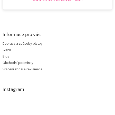
Z
á
p
a
Informace pro vás
t
Doprava a způsoby platby
í
GDPR
Blog
Obchodní podmínky
Vrácení zboží a reklamace
Instagram