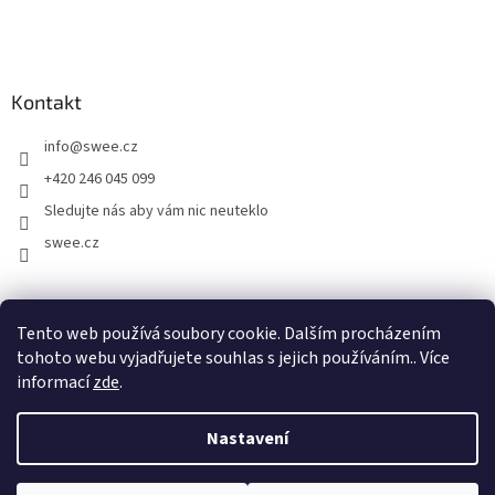
Kontakt
info
@
swee.cz
+420 246 045 099
Sledujte nás aby vám nic neuteklo
swee.cz
swee.sk
Tento web používá soubory cookie. Dalším procházením
tohoto webu vyjadřujete souhlas s jejich používáním.. Více
informací
zde
.
Vytvořil Shoptet
Nastavení
Copyright 2026
Swee.cz
. Všechna práva vyhrazena.
Upravit