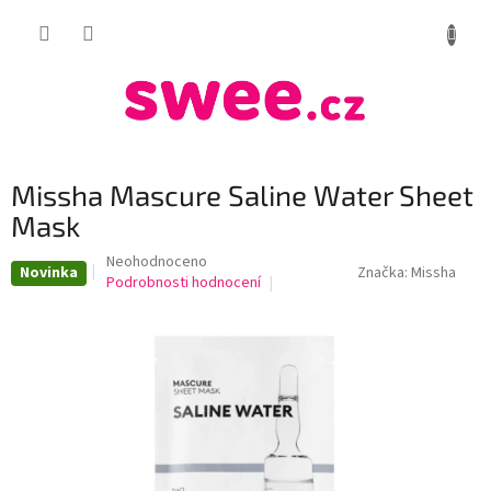
Přejít
NÁKUP
na
obsah
KOŠÍK
Missha Mascure Saline Water Sheet
Mask
Průměrné
Neohodnoceno
Novinka
Značka:
Missha
hodnocení
Podrobnosti hodnocení
produktu
je
0,0
z
5
hvězdiček.