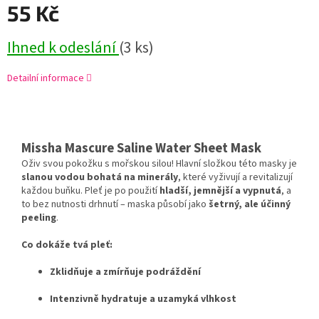
55 Kč
Ihned k odeslání
(3 ks)
Detailní informace
Missha Mascure Saline Water Sheet Mask
Oživ svou pokožku s mořskou silou! Hlavní složkou této masky je
slanou vodou bohatá na minerály
, které vyživují a revitalizují
každou buňku. Pleť je po použití
hladší, jemnější a vypnutá
, a
to bez nutnosti drhnutí – maska působí jako
šetrný, ale účinný
peeling
.
Co dokáže tvá pleť:
Zklidňuje a zmírňuje podráždění
Intenzivně hydratuje a uzamyká vlhkost