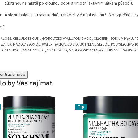
zůstanou na místě po dlouhou dobu a umožní aktivním látkám působit.
Balení:
balení je uzavíratelné, takže zbylé náplasti můžeš bezpečně a hy
ení
ALOSE, CELLULOSE GUM, HYDROLYZED HYALURONIC ACID, GLYCERIN, SODIUM HYALURO
 WATER, MADECASSOSIDE, WATER, SALICYLIC ACID, BUTYLENE GLYCOL, POLYGLYCERYL-1
TICA EXTRACT, ASIATICOSIDE, ASIATIC ACID, MADECASSIC ACID, ARTEMISIA VULGARIS EX
contrast mode
o by Vás zajímat
Tip