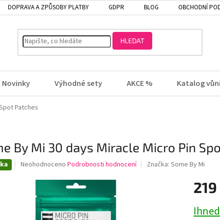
DOPRAVA A ZPŮSOBY PLATBY
GDPR
BLOG
OBCHODNÍ PO
HLEDAT
Novinky
Výhodné sety
AKCE %
Katalog vůn
 Spot Patches
e By Mi 30 days Miracle Micro Pin Sp
Průměrné
nka
Neohodnoceno
Podrobnosti hodnocení
Značka:
Some By Mi
hodnocení
produktu
219
je
0,0
Ihned
z