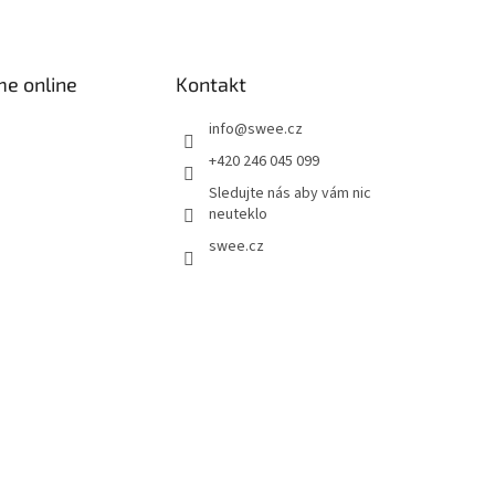
me online
Kontakt
info
@
swee.cz
+420 246 045 099
Sledujte nás aby vám nic
neuteklo
swee.cz