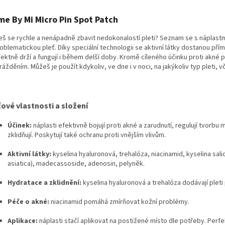
me By Mi Micro Pin Spot Patch
š se rychle a nenápadně zbavit nedokonalostí pleti? Seznam se s náplastmi
oblematickou pleť. Díky speciální technologii se aktivní látky dostanou přím
ektně drží a fungují i během delší doby. Kromě cíleného účinku proti akné pl
ážděním. Můžeš je použít kdykoliv, ve dne i v noci, na jakýkoliv typ pleti, vč
čové vlastnosti a složení
Účinek:
náplasti efektivně bojují proti akné a zarudnutí, regulují tvorbu m
zklidňují. Poskytují také ochranu proti vnějším vlivům.
Aktivní látky:
kyselina hyaluronová, trehalóza, niacinamid, kyselina salic
asiatica), madecassoside, adenosin, pelyněk.
Hydratace a zklidnění:
kyselina hyaluronová a trehalóza dodávají pleti p
Péče o akné:
niacinamid pomáhá zmírňovat kožní problémy.
Aplikace:
náplasti stačí aplikovat na postižené místo dle potřeby. Perfe