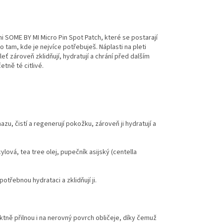
 SOME BY MI Micro Pin Spot Patch, které se postarají
o tam, kde je nejvíce potřebuješ. Náplasti na pleti
eť zároveň zklidňují, hydratují a chrání před dalším
etně té citlivé.
azu, čistí a regenerují pokožku, zároveň ji hydratují a
ylová, tea tree olej, pupečník asijský (centella
otřebnou hydrataci a zklidňují ji.
ktně přilnou i na nerovný povrch obličeje, díky čemuž