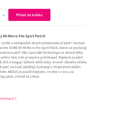
Přidat do košíku
 Mi Micro Pin Spot Patch
 rychle a nenápadně zbavit nedokonalostí pleti? Seznam
lastmi SOME BY MI Micro Pin Spot Patch, které se postarají
atickou pleť. Díky speciální technologii se aktivní látky
přímo tam, kde je nejvíce potřebuješ. Náplasti na pleti
ě drží a fungují i během delší doby. Kromě cíleného účinku
é pleť zároveň zklidňují, hydratují a chrání před dalším
ím. Můžeš je použít kdykoliv, ve dne i v noci, na
 typ pleti, včetně té citlivé.
informace