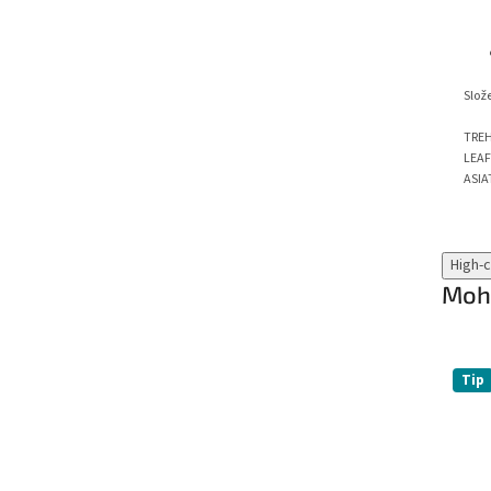
Slož
TREH
LEAF
ASIA
High-
Mohl
Tip