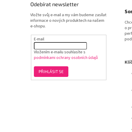
Odebírat newsletter
So
Vložte svůj e-mail a my vám budeme zasílat
informace o nových produktech na našem
Chce
e-shopu.
o pr
perf
E-mail
podr
Vložením e-mailu souhlasíte s
podmínkami ochrany osobních údajů
Klí
PŘIHLÁSIT SE