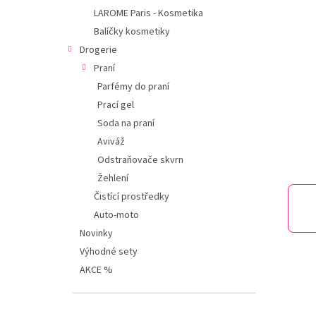
í
LAROME Paris - Kosmetika
p
Balíčky kosmetiky
a
n
Drogerie
e
Praní
l
Parfémy do praní
Prací gel
Soda na praní
Aviváž
Odstraňovače skvrn
Žehlení
Čistící prostředky
Auto-moto
Novinky
Výhodné sety
AKCE %