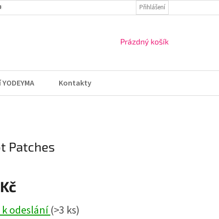
DMÍNKY
VRÁCENÍ ZBOŽÍ A REKLAMACE
Přihlášení
NÁKUPNÍ
Prázdný košík
KOŠÍK
í YODEYMA
Kontakty
ot Patches
 Kč
 k odeslání
(>3 ks)