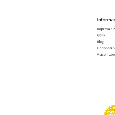
p
a
t
Informac
í
Doprava a 
GDPR
Blog
Obchodní 
Vrácení zbo