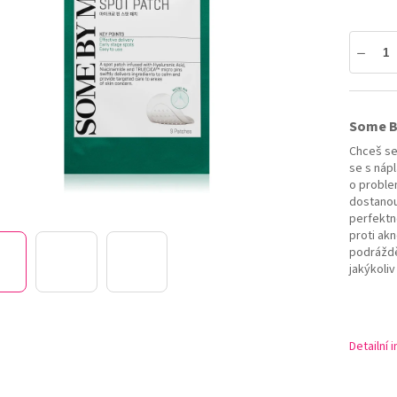
5
hvězdiček.
Some By
Chceš se
se s náp
o problem
dostanou 
perfektn
proti akn
podrážděn
jakýkoliv
Detailní 