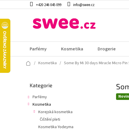
Přejít
+420 246 045 099
info@swee.cz
na
obsah
Parfémy
Kosmetika
Drogerie
Domů
/
Kosmetika
/
Some By Mi 30 days Miracle Micro Pin
P
Som
Přeskočit
Kategorie
o
kategorie
s
Novi
Parfémy
t
Kosmetika
r
a
Korejská kosmetika
n
Čištění pleti
n
Kosmetika Yodeyma