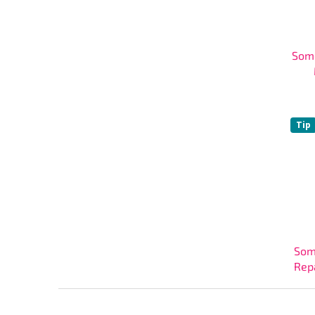
Som
Tip
Som
Rep
Z
á