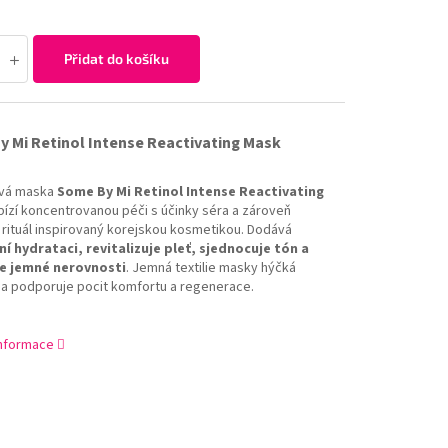
Přidat do košíku
 Mi Retinol Intense Reactivating Mask
ová maska
Some By Mi Retinol Intense Reactivating
ízí koncentrovanou péči s účinky séra a zároveň
í rituál inspirovaný korejskou kosmetikou. Dodává
ní hydrataci, revitalizuje pleť, sjednocuje tón a
je jemné nerovnosti
. Jemná textilie masky hýčká
a podporuje pocit komfortu a regenerace.
informace