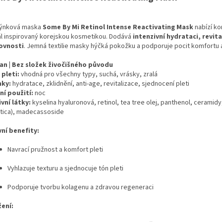
týnková maska
Some By Mi Retinol Intense Reactivating Mask
nabízí ko
ál inspirovaný korejskou kosmetikou. Dodává
intenzivní hydrataci, revit
ovnosti
. Jemná textilie masky hýčká pokožku a podporuje pocit komfortu 
an | Bez složek živočišného původu
 pleti:
vhodná pro všechny typy, suchá, vrásky, zralá
nky:
hydratace, zklidnění, anti-age, revitalizace, sjednocení pleti
ní použití:
noc
vní látky:
kyselina hyaluronová, retinol, tea tree olej, panthenol, ceramidy
atica), madecassoside
vní benefity:
Navrací pružnost a komfort pleti
Vyhlazuje texturu a sjednocuje tón pleti
Podporuje tvorbu kolagenu a zdravou regeneraci
žení: