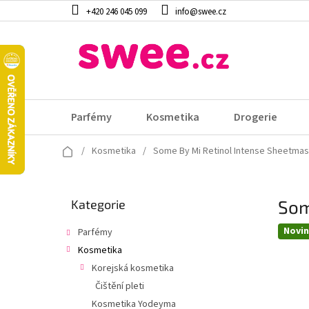
Přejít
+420 246 045 099
info@swee.cz
na
obsah
Parfémy
Kosmetika
Drogerie
Domů
/
Kosmetika
/
Some By Mi Retinol Intense Sheetma
P
Som
Přeskočit
Kategorie
o
kategorie
s
Novi
Parfémy
t
Kosmetika
r
a
Korejská kosmetika
n
Čištění pleti
n
Kosmetika Yodeyma