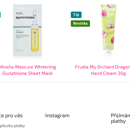
Tip
Novinka
Missha Mascure Whitening
Frudia My Orchard Dragon
Glutathione Sheet Mask
Hand Cream 30g
e pro vás
Instagram
Přijímá
platby
způsoby platby