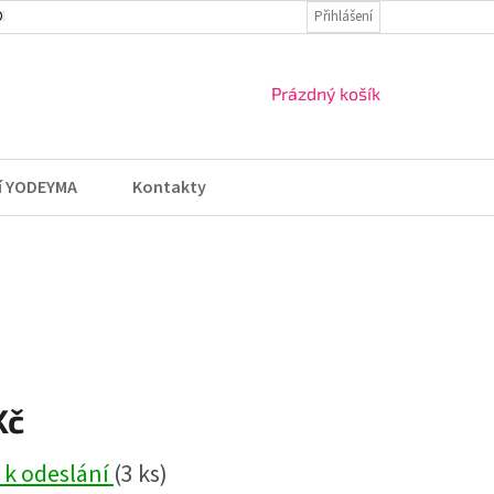
DMÍNKY
VRÁCENÍ ZBOŽÍ A REKLAMACE
Přihlášení
NÁKUPNÍ
Prázdný košík
KOŠÍK
í YODEYMA
Kontakty
Kč
 k odeslání
(3 ks)