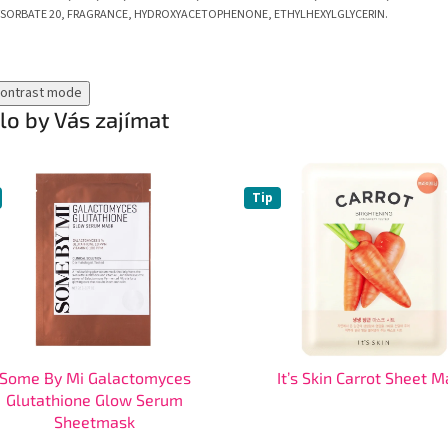
SORBATE 20, FRAGRANCE, HYDROXYACETOPHENONE, ETHYLHEXYLGLYCERIN.
contrast mode
o by Vás zajímat
Tip
Some By Mi Galactomyces
It’s Skin Carrot Sheet 
Glutathione Glow Serum
Sheetmask