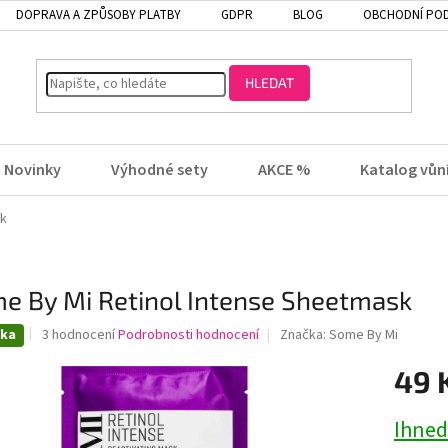
DOPRAVA A ZPŮSOBY PLATBY
GDPR
BLOG
OBCHODNÍ PO
HLEDAT
Novinky
Výhodné sety
AKCE %
Katalog vůn
sk
e By Mi Retinol Intense Sheetmask
Průměrné
nka
3 hodnocení
Podrobnosti hodnocení
Značka:
Some By Mi
hodnocení
produktu
49 
je
4,0
Ihned
z