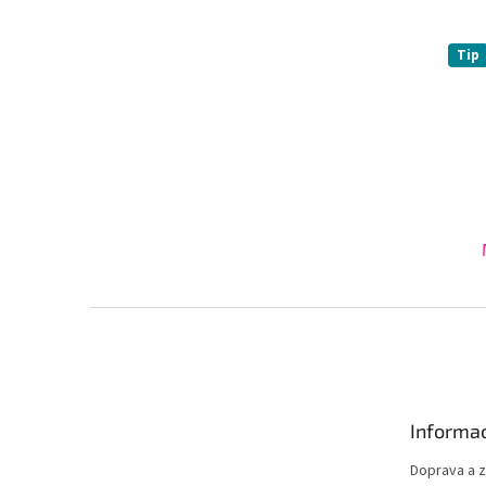
Tip
Z
á
p
a
t
Informac
í
Doprava a 