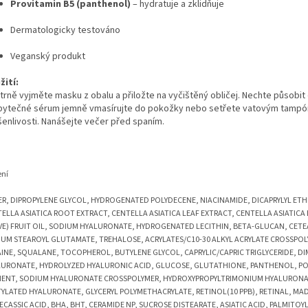
Provitamin B5 (panthenol)
– hydratuje a zklidňuje
Dermatologicky testováno
Veganský produkt
žití:
rně vyjměte masku z obalu a přiložte na vyčištěný obličej. Nechte působit 
bytečné sérum jemně vmasírujte do pokožky nebo setřete vatovým tampóne
enlivosti. Nanášejte večer před spaním.
ení
R, DIPROPYLENE GLYCOL, HYDROGENATED POLYDECENE, NIACINAMIDE, DICAPRYLYL ETHE
ELLA ASIATICA ROOT EXTRACT, CENTELLA ASIATICA LEAF EXTRACT, CENTELLA ASIATICA 
VE) FRUIT OIL, SODIUM HYALURONATE, HYDROGENATED LECITHIN, BETA-GLUCAN, CETEA
UM STEAROYL GLUTAMATE, TREHALOSE, ACRYLATES/C10-30 ALKYL ACRYLATE CROSSPO
INE, SQUALANE, TOCOPHEROL, BUTYLENE GLYCOL, CAPRYLIC/CAPRIC TRIGLYCERIDE, 
LURONATE, HYDROLYZED HYALURONIC ACID, GLUCOSE, GLUTATHIONE, PANTHENOL, P
MENT, SODIUM HYALURONATE CROSSPOLYMER, HYDROXYPROPYLTRIMONIUM HYALURONA
YLATED HYALURONATE, GLYCERYL POLYMETHACRYLATE, RETINOL(10 PPB), RETINAL, MAD
CASSIC ACID, BHA, BHT, CERAMIDE NP, SUCROSE DISTEARATE, ASIATIC ACID, PALMITOY