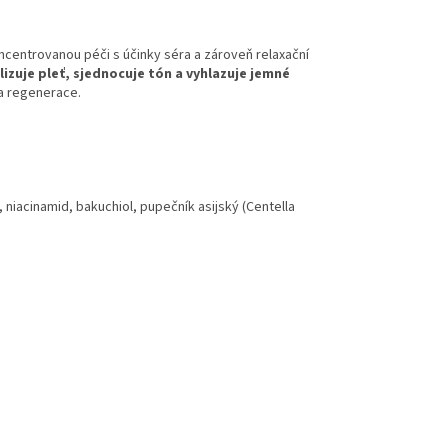
ncentrovanou péči s účinky séra a zároveň relaxační
alizuje pleť, sjednocuje tón a vyhlazuje jemné
a regenerace.
, niacinamid, bakuchiol, pupečník asijský (Centella