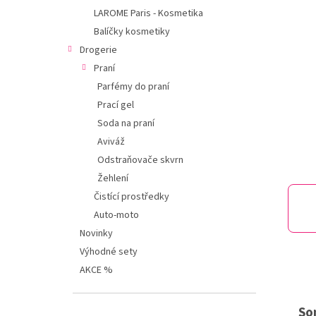
í
LAROME Paris - Kosmetika
p
Balíčky kosmetiky
a
n
Drogerie
e
Praní
l
Parfémy do praní
Prací gel
Soda na praní
Aviváž
Odstraňovače skvrn
Žehlení
Čistící prostředky
Auto-moto
Novinky
Výhodné sety
AKCE %
So