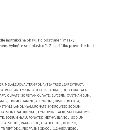
dle instrukcí na obalu. Po odstranění masky
m. Vyhněte se oblasti očí. Ze začátku proveďte test
R, MELALEUCA ALTERNIFOLIA (TEA TREE) LEAF EXTRACT,
EXTRACT, ARTEMISIA CAPILLARIS EXTRACT, OLEA EUROPAEA
RYL OLIVATE, SORBITAN OLIVATE, GLYCERIN, XANTHAN GUM,
LYMER, TROMETHAMINE, ADENOSINE, DISODIUM EDTA,
DIMETHYLSILANOL HYALURONATE, HYDROLYZED SODIUM
OTASSIUM HYALURONATE, HYALURONIC ACID, SACCHAROMYCES
TE, SODIUM HYALURONATE DIMETHYLSILANOL, SODIUM
ECASSOSIDE, BAKUCHIOL, ASIATICOSIDE, DEXTRIN,
L TRIPEPTIDE-1, PROPYLENE GLYCOL, 1,2-HEXANEDIOL,