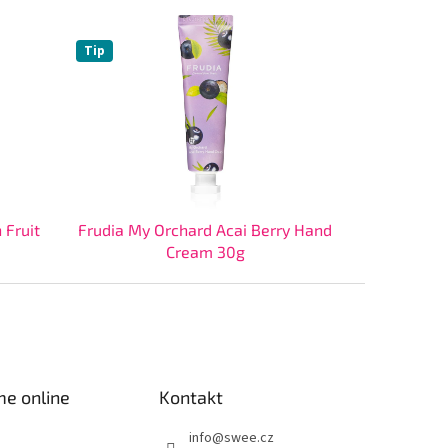
Tip
 Fruit
Frudia My Orchard Acai Berry Hand
Cream 30g
me online
Kontakt
info
@
swee.cz