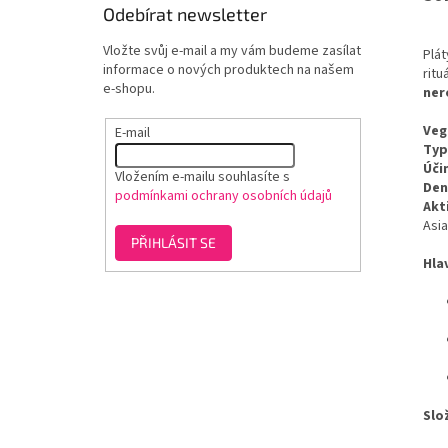
Odebírat newsletter
Vložte svůj e-mail a my vám budeme zasílat
Plá
informace o nových produktech na našem
ritu
e-shopu.
ner
Veg
E-mail
Typ
Úči
Vložením e-mailu souhlasíte s
Den
podmínkami ochrany osobních údajů
Akti
Asi
PŘIHLÁSIT SE
Hla
Slo