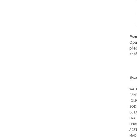
Pou
Opat
pře
snáš
Slož
WATE
CENT
(OLI
SODI
BETA
HYA
FER
ACET
MADE