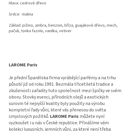
Hlava:
cedrové dřevo
Srdce: malina
Základ:
pižmo, ambra, benzoin, bříza, guajakové dřevo, mech,
pačuli, tonka fazole, vanilka, vetiver
LAROME Paris
Je přední Španělska firma vyrábějící parfémy a na trhu
působí již od roku 1991. Bezmála třicetiletá tradice a
zkušenosti zařadily tuto společnost mezi špičky ve svém
oboru. Stovky esenci, přírodních olejů a exotických
surovin té nejvyšší kvality byly použity na výrobu
kompletní řady vůni, které vás přenesou do světa
smyslových požitků.
LAROME Paris
můžete nyní
vyzkoušet i u nás v České republice. Přinášíme vám
kolekci luxusních, jemných vůni, za které není třeba