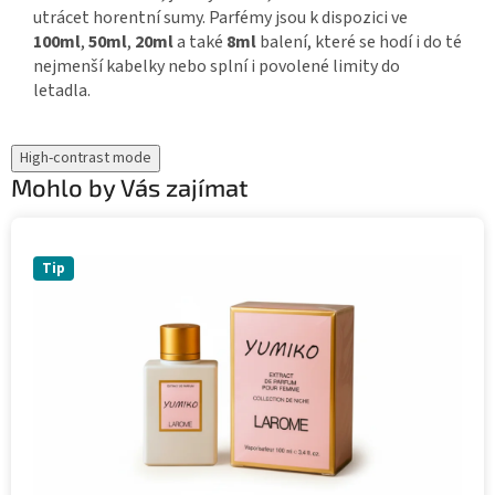
utrácet horentní sumy. Parfémy jsou k dispozici ve
100ml
,
50ml
,
20ml
a také
8ml
balení, které se hodí i do té
nejmenší kabelky nebo splní i povolené limity do
letadla.
High-contrast mode
Mohlo by Vás zajímat
Tip