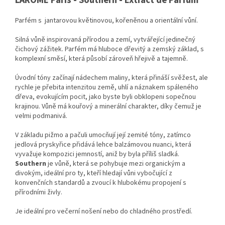
Parfém s jantarovou květinovou, kořeněnou a orientální vůní.
Silná vůně inspirovaná přírodou a zemí, vytvářející jedinečný
čichový zážitek. Parfém má hluboce dřevitý a zemský základ, s
komplexní směsí, která působí zároveň hřejivě a tajemně.
Úvodní tóny začínají nádechem maliny, která přináší svěžest, ale
rychle je přebita intenzitou země, uhlí a náznakem spáleného
dřeva, evokujícím pocit, jako byste byli obklopeni sopečnou
krajinou. Vůně má kouřový a minerální charakter, díky čemuž je
velmi podmanivá.
V základu pižmo a pačuli umocňují její zemité tóny, zatímco
jedlová pryskyřice přidává lehce balzámovou nuanci, která
vyvažuje kompozici jemností, aniž by byla příliš sladká.
Southern
je vůně, která se pohybuje mezi organickým a
divokým, ideální pro ty, kteří hledají vůni vybočující z
konvenčních standardů a zvoucí k hlubokému propojení s
přírodními živly.
Je ideální pro večerní nošení nebo do chladného prostředí.