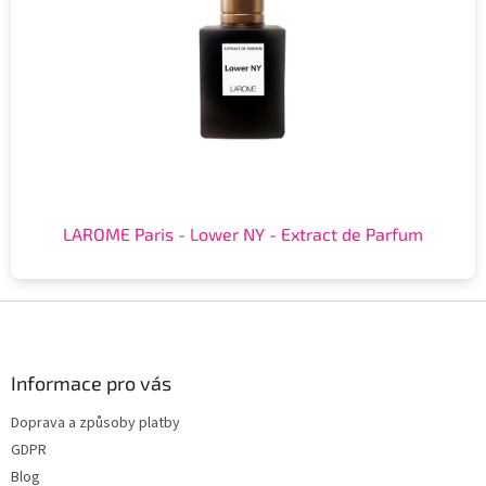
LAROME Paris - Lower NY - Extract de Parfum
Z
á
p
a
Informace pro vás
t
Doprava a způsoby platby
í
GDPR
Blog