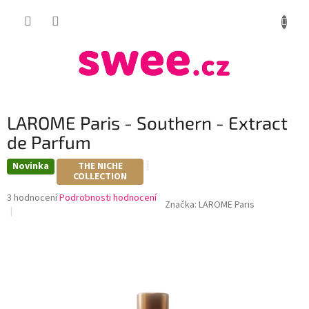
Přejít
NÁKUP
na
obsah
KOŠÍK
LAROME Paris - Southern - Extract
de Parfum
Novinka
THE NICHE
COLLECTION
Průměrné
3 hodnocení
Podrobnosti hodnocení
Značka:
LAROME Paris
hodnocení
produktu
je
4,3
z
5
hvězdiček.