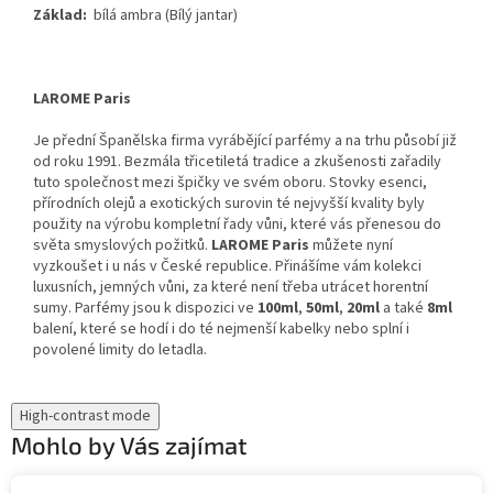
Základ:
bílá ambra (Bílý jantar)
LAROME Paris
Je přední Španělska firma vyrábějící parfémy a na trhu působí již
od roku 1991. Bezmála třicetiletá tradice a zkušenosti zařadily
tuto společnost mezi špičky ve svém oboru. Stovky esenci,
přírodních olejů a exotických surovin té nejvyšší kvality byly
použity na výrobu kompletní řady vůni, které vás přenesou do
světa smyslových požitků.
LAROME Paris
můžete nyní
vyzkoušet i u nás v České republice. Přinášíme vám kolekci
luxusních, jemných vůni, za které není třeba utrácet horentní
sumy. Parfémy jsou k dispozici ve
100ml
,
50ml
,
20ml
a také
8ml
balení, které se hodí i do té nejmenší kabelky nebo splní i
povolené limity do letadla.
High-contrast mode
Mohlo by Vás zajímat