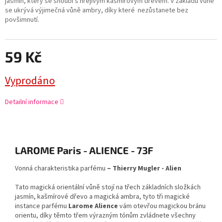
jasmín, který se snoubí s hřejivým kašmírovým dřevem. V základu vůně
se ukrývá výjimečná vůně ambry, díky které nezůstanete bez
povšimnutí.
59 Kč
Vyprodáno
Detailní informace
LAROME Paris - ALIENCE - 73F
Vonná charakteristika parfému
– Thierry Mugler - Alien
Tato magická orientální vůně stojí na třech základních složkách
jasmín, kašmírové dřevo a magická ambra, tyto tři magické
instance parfému
Larome Alience
vám otevřou magickou bránu
orientu, díky těmto třem výrazným tónům zvládnete všechny