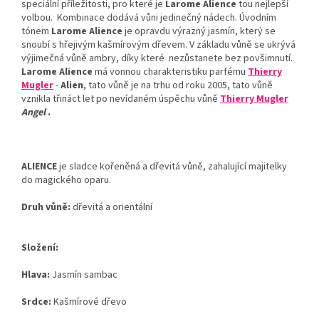
speciální příležitosti, pro které je
Larome Alience
tou nejlepší
volbou. Kombinace dodává vůni jedinečný nádech. Úvodním
tónem
Larome Alience
je opravdu výrazný jasmín, který se
snoubí s hřejivým kašmírovým dřevem. V základu vůně se ukrývá
výjimečná vůně ambry, díky které nezůstanete bez povšimnutí.
Larome Alience
má vonnou charakteristiku parfému
Thierry
Mugler
-
Alien
, tato vůně je na trhu od roku 2005, tato vůně
vznikla třináct let po nevídaném úspěchu vůně
Thierry Mugler
Angel
.
ALIENCE
je sladce kořeněná a dřevitá vůně, zahalující majitelky
do magického oparu.
Druh vůně:
dřevitá a orientální
Složení:
Hlava:
Jasmín sambac
Srdce:
Kašmírové dřevo