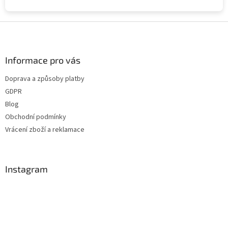
Z
á
p
a
Informace pro vás
t
Doprava a způsoby platby
í
GDPR
Blog
Obchodní podmínky
Vrácení zboží a reklamace
Instagram