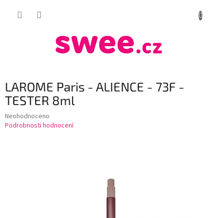
Přejít
NÁKUP
na
obsah
KOŠÍK
LAROME Paris - ALIENCE - 73F -
TESTER 8ml
Průměrné
Neohodnoceno
hodnocení
Podrobnosti hodnocení
produktu
je
0,0
z
5
hvězdiček.