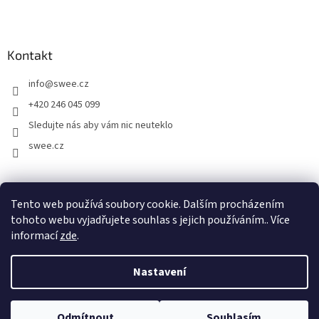
Kontakt
info
@
swee.cz
+420 246 045 099
Sledujte nás aby vám nic neuteklo
swee.cz
swee.sk
Tento web používá soubory cookie. Dalším procházením
tohoto webu vyjadřujete souhlas s jejich používáním.. Více
informací
zde
.
Vytvořil Shoptet
Nastavení
Copyright 2026
Swee.cz
. Všechna práva vyhrazena.
Upravit
Odmítnout
Souhlasím
nastavení cookies