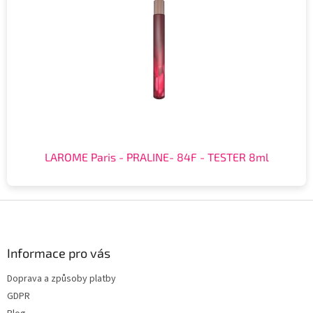
LAROME Paris - PRALINE- 84F - TESTER 8ml
Z
á
p
a
Informace pro vás
t
Doprava a způsoby platby
í
GDPR