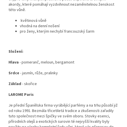
akordy, které pomáhají vyzdvihnout nezaměnitelnou ženskost
této vůně.
květinová vůně
vhodná na denní nošení
pro ženy, kterým nechybí francouzský šarm
Složení:
Hlava
- pomeranč, meloun, bergamont
Srdce
- jasmín, růže, pralinky
Základ
- skořice
LAROME Paris
Je přední Španělska firma vyrábějící parfémy a na trhu působí již
od roku 1991. Bezmála třicetiletá tradice a zkušenosti zařadily
tuto společnost mezi špičky ve svém oboru. Stovky esenci,
přírodních olejů a exotických surovin té nejvyšší kvality byly