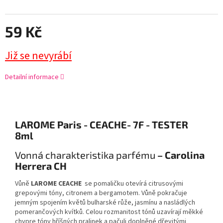
59 Kč
Již se nevyrábí
Detailní informace
LAROME Paris - CEACHE- 7F - TESTER
8ml
Vonná charakteristika parfému
– Carolina
Herrera CH
Vůně
LAROME CEACHE
se pomaličku otevírá citrusovými
grepovými tóny, citronem a bergamotem. Vůně pokračuje
jemným spojením květů bulharské růže, jasmínu a nasládlých
pomerančových kvítků. Celou rozmanitost tónů uzavírají měkké
chypre tóny hříšných pralinek a pačuli doplněné dřevitými