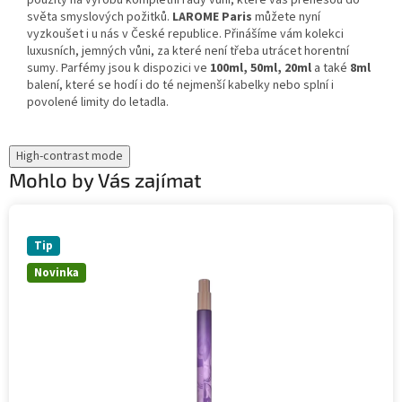
použity na výrobu kompletní řady vůni, které vás přenesou do
světa smyslových požitků.
LAROME Paris
můžete nyní
vyzkoušet i u nás v České republice. Přinášíme vám kolekci
luxusních, jemných vůni, za které není třeba utrácet horentní
sumy. Parfémy jsou k dispozici ve
100ml, 50ml, 20ml
a také
8ml
balení, které se hodí i do té nejmenší kabelky nebo splní i
povolené limity do letadla.
High-contrast mode
Mohlo by Vás zajímat
Tip
Novinka