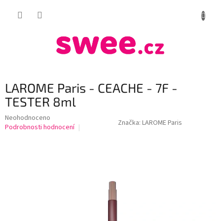
Přejít
NÁKUP
na
obsah
KOŠÍK
LAROME Paris - CEACHE - 7F -
TESTER 8ml
Průměrné
Neohodnoceno
Značka:
LAROME Paris
hodnocení
Podrobnosti hodnocení
produktu
je
0,0
z
5
hvězdiček.