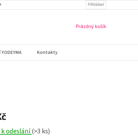
DMÍNKY
VRÁCENÍ ZBOŽÍ A REKLAMACE
Přihlášení
NÁKUPNÍ
Prázdný košík
KOŠÍK
í YODEYMA
Kontakty
Kč
 k odeslání
(>3 ks)