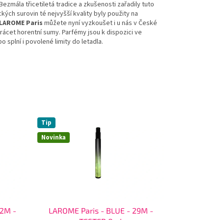
Bezmála třicetiletá tradice a zkušenosti zařadily tuto
ých surovin té nejvyšší kvality byly použity na
LAROME Paris
můžete nyní vyzkoušet i u nás v České
trácet horentní sumy. Parfémy jsou k dispozici ve
o splní i povolené limity do letadla.
Tip
Novinka
 2M -
LAROME Paris - BLUE - 29M -