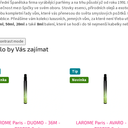
řední Španělska firma vyrábějící parfémy a na trhu působí již od roku 1991. 
ečnost mezi špičky ve svém oboru. Stovky esenci, přírodních olejů a exotick
obu kompletní řady vůni, které vás přenesou do světa smyslových požitků.
blice. Přinášíme vám kolekci luxusních, jemných vůni, za které není třeba u
ml
,
50ml
,
20ml
a také
8ml
balení, které se hodí i do té nejmenší kabelky neb
contrast mode
o by Vás zajímat
Tip
inka
Novinka
ROME Paris - DUOMO - 36M -
LAROME Paris - AVARO -