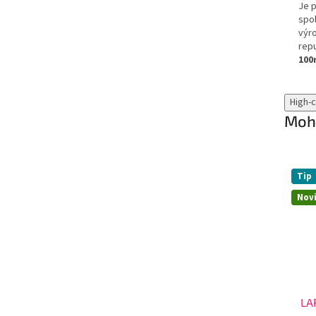
Je p
spol
výr
repu
100
High-
Mohl
Tip
Nov
LA