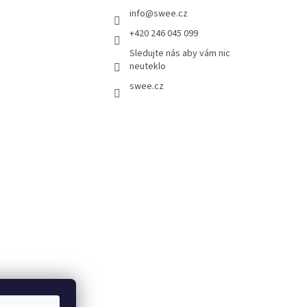
info
@
swee.cz
+420 246 045 099
Sledujte nás aby vám nic
neuteklo
swee.cz