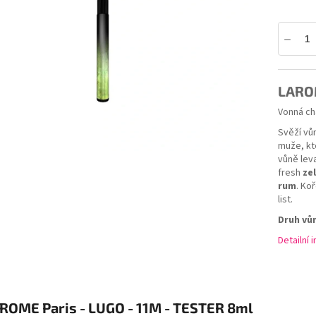
ek.
LAROM
Vonná ch
Svěží v
muže, kt
vůně lev
fresh
ze
rum
. Ko
list.
Druh vů
Detailní 
ROME Paris - LUGO - 11M - TESTER 8ml