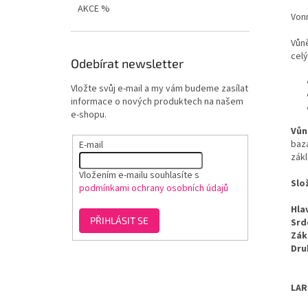
AKCE %
Von
Vůn
celý
Odebírat newsletter
Vložte svůj e-mail a my vám budeme zasílat
informace o nových produktech na našem
e-shopu.
Vůn
baza
E-mail
zákl
Vložením e-mailu souhlasíte s
Slo
podmínkami ochrany osobních údajů
Hla
PŘIHLÁSIT SE
Srd
Zák
Dru
LAR