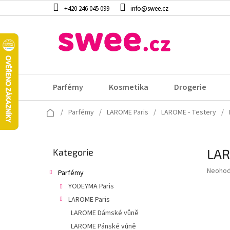
Přejít
+420 246 045 099
info@swee.cz
na
obsah
Parfémy
Kosmetika
Drogerie
Domů
/
Parfémy
/
LAROME Paris
/
LAROME - Testery
/
P
LAR
Přeskočit
Kategorie
o
kategorie
s
Průměr
Neoho
Parfémy
t
hodnoc
YODEYMA Paris
r
produk
a
LAROME Paris
je
0,0
n
LAROME Dámské vůně
z
n
LAROME Pánské vůně
5