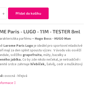
Přidat do košíku
E Paris - LUGO - 11M - TESTER 8ml
arakteristika parfému
– Hugo Boss - HUGO Man
ůně
Larome Paris Lugo
je ideální pro sportovní mladistvé
eří mají za den splnit spoustu výzev. V úvodu vás osvěží
andule, svěžího
grapefruitu
, máty, bazalky a
leného jablka.
Co by zde nikdo nečekal, je netradičně i
řenité srdce zahrnuje
hřebíček,
šalvěj, cedr a muškátový
ně:
ovocná - hřejivá
informace