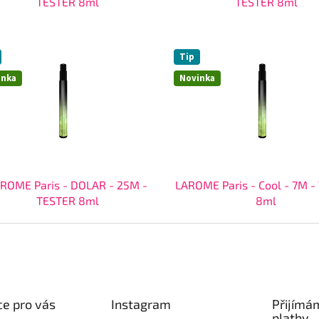
TESTER 8ml
TESTER 8ml
Tip
inka
Novinka
ROME Paris - DOLAR - 25M -
LAROME Paris - Cool - 7M -
TESTER 8ml
8ml
e pro vás
Instagram
Přijímá
platby