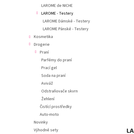
í
hvězdič
LAROME de NICHE
p
LAROME - Testery
a
n
LAROME Dámské - Testery
e
LAROME Pánské - Testery
l
Kosmetika
Drogerie
Praní
Parfémy do praní
Prací gel
Soda na praní
Aviváž
Odstraňovače skvrn
Žehlení
Čistící prostředky
Auto-moto
Novinky
LA
Výhodné sety