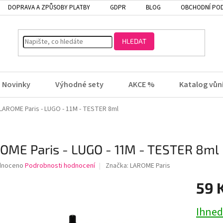
DOPRAVA A ZPŮSOBY PLATBY
GDPR
BLOG
OBCHODNÍ PO
HLEDAT
Novinky
Výhodné sety
AKCE %
Katalog vůn
LAROME Paris - LUGO - 11M - TESTER 8ml
OME Paris - LUGO - 11M - TESTER 8ml
né
dnoceno
Podrobnosti hodnocení
Značka:
LAROME Paris
ení
59 
tu
Ihned