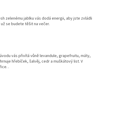
esh zelenému jablku vás dodá energii, aby jste zvládli
 už se budete těšit na večer.
úvodu vás přivítá vůně levandule, grapefruitu, máty,
rnuje hřebíček, šalvěj, cedr a muškátový list. V
ice. .