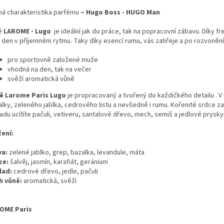
ná charakteristika parfému
– Hugo Boss - HUGO Man
ě
LAROME - Lugo
je ideální jak do práce, tak na popracovní zábavu. Díky fr
 den v příjemném rytmu. Taky díky esencí rumu, vás zahřeje a po rozvonění
pro sportovně založené muže
vhodná na den, tak na večer
svěží aromatická vůně
ě Larome Paris Lugo
je propracovaný a tvořený do každičkého detailu . V 
lky, zeleného jablka, cedrového listu a nevšedně i rumu. Kořenité srdce zah
adu ucítíte pačuli, vetiveru, santalové dřevo, mech, semiš a jedlové pryskyř
žení:
va:
zelené jablko, grep, bazalka, levandule, máta
ce:
šalvěj, jasmín, karafiát, geránium
lad:
cedrové dřevo, jedle, pačuli
h vůně:
aromatická, svěží
OME Paris