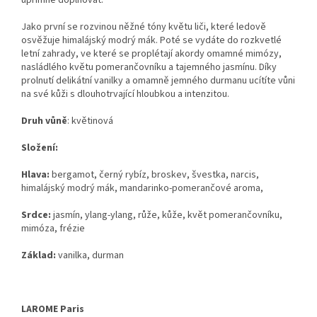
upřímně doplňovat.
Jako první se rozvinou něžné tóny květu liči, které ledově
osvěžuje himalájský modrý mák. Poté se vydáte do rozkvetlé
letní zahrady, ve které se proplétají akordy omamné mimózy,
nasládlého květu pomerančovníku a tajemného jasmínu. Díky
prolnutí delikátní vanilky a omamně jemného durmanu ucítíte vůni
na své kůži s dlouhotrvající hloubkou a intenzitou.
Druh vůně
: květinová
Složení:
Hlava:
bergamot, černý rybíz, broskev, švestka, narcis,
himalájský modrý mák, mandarinko-pomerančové aroma,
Srdce:
jasmín, ylang-ylang, růže, kůže, květ pomerančovníku,
mimóza, frézie
Základ:
vanilka, durman
LAROME Paris