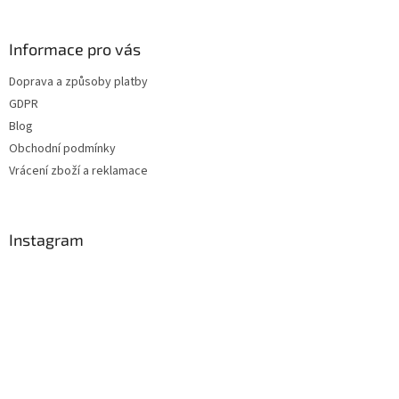
á
p
a
Informace pro vás
t
Doprava a způsoby platby
í
GDPR
Blog
Obchodní podmínky
Vrácení zboží a reklamace
Instagram