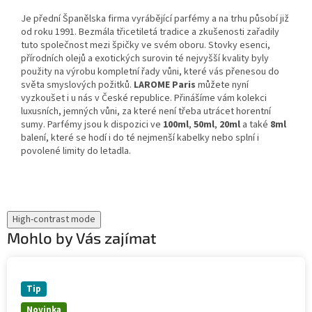
Je přední Španělska firma vyrábějící parfémy a na trhu působí již
od roku 1991. Bezmála třicetiletá tradice a zkušenosti zařadily
tuto společnost mezi špičky ve svém oboru. Stovky esenci,
přírodních olejů a exotických surovin té nejvyšší kvality byly
použity na výrobu kompletní řady vůni, které vás přenesou do
světa smyslových požitků.
LAROME Paris
můžete nyní
vyzkoušet i u nás v České republice. Přinášíme vám kolekci
luxusních, jemných vůni, za které není třeba utrácet horentní
sumy. Parfémy jsou k dispozici ve
100ml
,
50ml
,
20ml
a také
8ml
balení, které se hodí i do té nejmenší kabelky nebo splní i
povolené limity do letadla.
High-contrast mode
Mohlo by Vás zajímat
Tip
Novinka