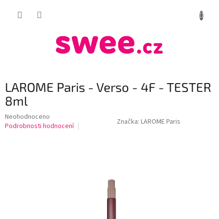
Přejít
NÁKUP
na
obsah
KOŠÍK
LAROME Paris - Verso - 4F - TESTER
8ml
Průměrné
Neohodnoceno
Značka:
LAROME Paris
hodnocení
Podrobnosti hodnocení
produktu
je
0,0
z
5
hvězdiček.