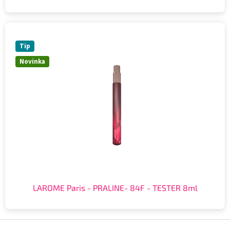
Tip
Novinka
LAROME Paris - PRALINE- 84F - TESTER 8ml
Z