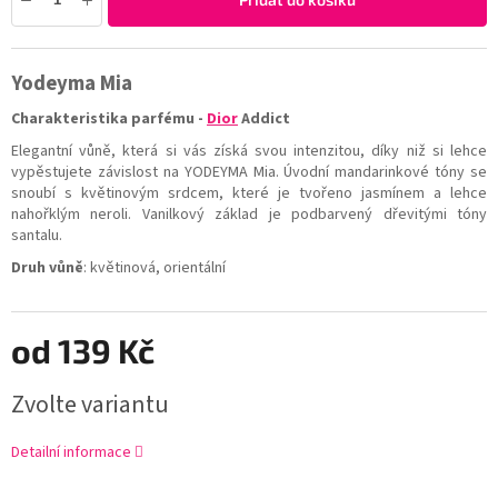
Yodeyma Mia
Charakteristika parfému -
Dior
Addict
Elegantní vůně, která si vás získá svou intenzitou, díky niž si lehce
vypěstujete závislost na YODEYMA Mia. Úvodní mandarinkové tóny se
snoubí s květinovým srdcem, které je tvořeno jasmínem a lehce
nahořklým neroli. Vanilkový základ je podbarvený dřevitými tóny
santalu.
Druh vůně
:
květinová, orientální
od
139 Kč
Zvolte variantu
Detailní informace