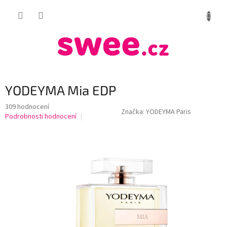
Přejít
NÁKUP
na
obsah
KOŠÍK
YODEYMA Mia EDP
Průměrné
309 hodnocení
Značka:
YODEYMA Paris
hodnocení
Podrobnosti hodnocení
produktu
je
4,3
z
5
hvězdiček.