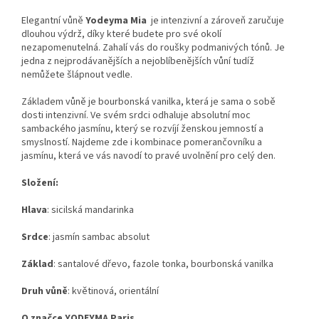
Elegantní vůně
Yodeyma Mia
je intenzivní a zároveň zaručuje
dlouhou výdrž, díky které budete pro své okolí
nezapomenutelná. Zahalí vás do roušky podmanivých tónů. Je
jedna z nejprodávanějších a nejoblíbenějších vůní tudíž
nemůžete šlápnout vedle.
Základem vůně je bourbonská vanilka, která je sama o sobě
dosti intenzivní. Ve svém srdci odhaluje absolutní moc
sambackého jasmínu, který se rozvíjí ženskou jemností a
smyslností. Najdeme zde i kombinace pomerančovníku a
jasmínu, která ve vás navodí to pravé uvolnění pro celý den.
Složení:
Hlava
:
sicilská mandarinka
Srdce
:
jasmín sambac absolut
Základ
: santalové dřevo, fazole tonka, bourbonská vanilka
Druh vůně
:
květinová, orientální
O značce YODEYMA Paris