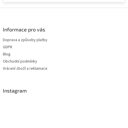
Z
á
p
a
Informace pro vás
t
Doprava a způsoby platby
í
GDPR
Blog
Obchodní podmínky
Vrácení zboží a reklamace
Instagram