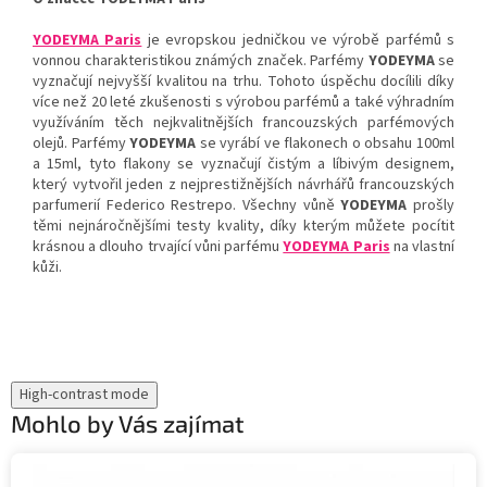
YODEYMA Paris
je evropskou jedničkou ve výrobě parfémů s
vonnou charakteristikou známých značek. Parfémy
YODEYMA
se
vyznačují nejvyšší kvalitou na trhu. Tohoto úspěchu docílili díky
více než 20 leté zkušenosti s výrobou parfémů a také výhradním
využíváním těch nejkvalitnějších francouzských parfémových
olejů. Parfémy
YODEYMA
se vyrábí ve flakonech o obsahu 100ml
a 15ml, tyto flakony se vyznačují čistým a líbivým designem,
který vytvořil jeden z nejprestižnějších návrhářů francouzských
parfumerií Federico Restrepo. Všechny vůně
YODEYMA
prošly
těmi nejnáročnějšími testy kvality, díky kterým můžete pocítit
krásnou a dlouho trvající vůni parfému
YODEYMA Paris
na vlastní
kůži.
High-contrast mode
Mohlo by Vás zajímat