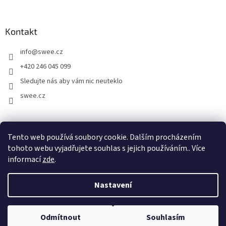
Kontakt
info
@
swee.cz
+420 246 045 099
Sledujte nás aby vám nic neuteklo
swee.cz
swee.sk
Tento web používá soubory cookie. Dalším procházením
tohoto webu vyjadřujete souhlas s jejich používáním.. Více
informací
zde
.
Vytvořil Shoptet
Nastavení
Copyright 2026
Swee.cz
. Všechna práva vyhrazena.
Upravit
Odmítnout
Souhlasím
nastavení cookies