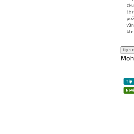
zku
té 
pož
vůn
kte
High-
Mohl
Tip
Nov