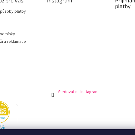
e pro vás
Instagram
Přijímá
platby
způsoby platby
podmínky
ží a reklamace
Sledovat na Instagramu