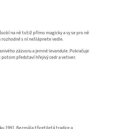
obí na ně totiž přímo magicky a vy se pro ně
 rozhodně s ní nešlápnete vedle.
ivého zázvoru a jemné levandule. Pokračuje
potom představí hřejivý cedr a vetiver.
ku 1991. Bezmála třicetiletá tradice a