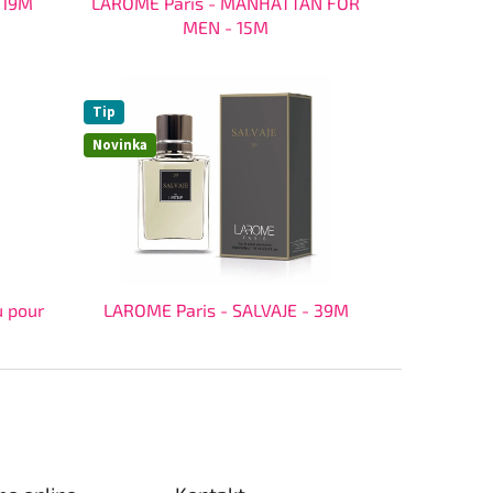
 19M
LAROME Paris - MANHATTAN FOR
MEN - 15M
Tip
Novinka
u pour
LAROME Paris - SALVAJE - 39M