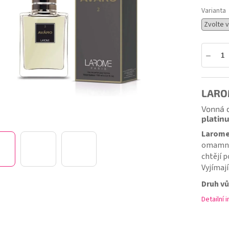
ek.
Varianta
LAROM
Vonná c
platin
Larome
omamná.
chtějí 
Vyjímaj
Druh vů
Detailní 