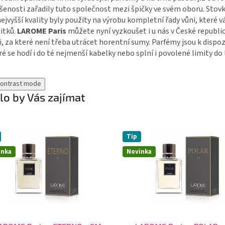
šenosti zařadily tuto společnost mezi špičky ve svém oboru. Stovky
nejvyšší kvality byly použity na výrobu kompletní řady vůni, které
itků.
LAROME Paris
můžete nyní vyzkoušet i u nás v České republi
i, za které není třeba utrácet horentní sumy. Parfémy jsou k dispoz
ré se hodí i do té nejmenší kabelky nebo splní i povolené limity do 
contrast mode
o by Vás zajímat
Tip
inka
Novinka