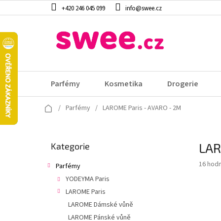
Přejít
+420 246 045 099
info@swee.cz
na
obsah
Parfémy
Kosmetika
Drogerie
Domů
/
Parfémy
/
LAROME Paris - AVARO - 2M
P
LAR
Přeskočit
Kategorie
o
kategorie
s
Průměr
16 hod
Parfémy
t
hodnoc
YODEYMA Paris
r
produk
a
LAROME Paris
je
3,5
n
LAROME Dámské vůně
z
n
LAROME Pánské vůně
5