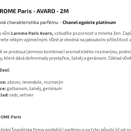
ROME Paris - AVARO - 2M
ná charakteristika parfému -
Chanel egoiste platinum
y vůni
Larome Paris Avaro,
vzbudíte pozornost u mnoha žen. Zapůs
nete někým výjimečným. Vůně je vhodná na jakoukoliv příležitost a
ě se probouzí jemnou kombinací aromatického rozmarýnu, podman
y, které dává dohromady pryskyřice, šalvěj a geránium. Základ vůně 
žení:
va:
zázvor, levandule, rozmarýn
ce:
galbanum, šalvěj, geránium
lad:
cedr, vetiver
OME Paris
přední Španělska firma vyrábějící parfémy a na trhu působí již od ro