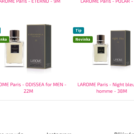
AROME Paris - ETERNO - 9M
LAROME Paris - POLAR -
Tip
inka
Novinka
ME Paris - ODISSEA for MEN -
LAROME Paris - Night ble
22M
homme - 38M