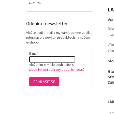
AKCE %
LA
Von
Odebírat newsletter
Dík
Vložte svůj e-mail a my vám budeme zasílat
sta
informace o nových produktech na našem
e-shopu.
Vůn
tón
E-mail
Slo
Vložením e-mailu souhlasíte s
podmínkami ochrany osobních údajů
Hla
Srd
PŘIHLÁSIT SE
Zák
LAR
Je 