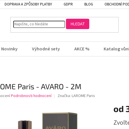
DOPRAVA A ZPŮSOBY PLATBY
GDPR
BLOG
OBCHODNÍ PO
HLEDAT
Novinky
Výhodné sety
AKCE %
Katalog vůn
OME Paris - AVARO - 2M
né
nocení
Podrobnosti hodnocení
Značka:
LAROME Paris
ení
od
tu
Zvolt