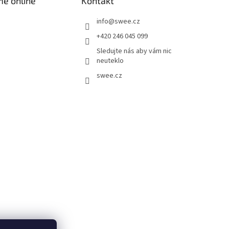
me online
Kontakt
info
@
swee.cz
+420 246 045 099
Sledujte nás aby vám nic
neuteklo
swee.cz