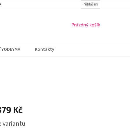
DMÍNKY
VRÁCENÍ ZBOŽÍ A REKLAMACE
Přihlášení
NÁKUPNÍ
Prázdný košík
KOŠÍK
í YODEYMA
Kontakty
379 Kč
e variantu