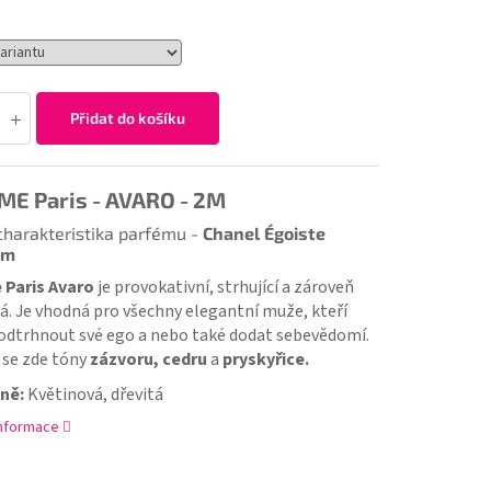
Přidat do košíku
E Paris - AVARO - 2M
harakteristika parfému -
Chanel
Égoiste
um
 Paris Avaro
je provokativní, strhující a zároveň
 Je vhodná pro všechny elegantní muže, kteří
podtrhnout své ego a nebo také dodat sebevědomí.
í se zde tóny
zázvoru, cedru
a
pryskyřice.
ně:
Květinová, dřevitá
informace