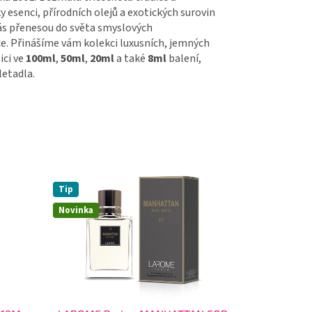
 esenci, přírodních olejů a exotických surovin
 vás přenesou do světa smyslových
ce. Přinášíme vám kolekci luxusních, jemných
ici ve
100ml
,
50ml
,
20ml
a také
8ml
balení,
letadla.
Tip
Novinka