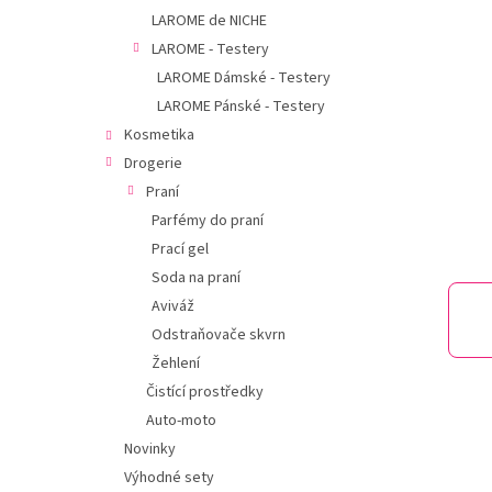
í
hvězdič
LAROME de NICHE
p
LAROME - Testery
a
n
LAROME Dámské - Testery
e
LAROME Pánské - Testery
l
Kosmetika
Drogerie
Praní
Parfémy do praní
Prací gel
Soda na praní
Aviváž
Odstraňovače skvrn
Žehlení
Čistící prostředky
Auto-moto
Novinky
Výhodné sety