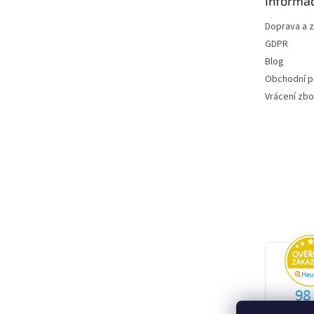
Informac
í
Doprava a 
GDPR
Blog
Obchodní 
Vrácení zbo