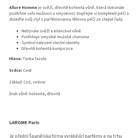
Allure Homme
je svěží,
dřevitě kořenitá vůně,
která dokonale
podtrhne vaši mužnost a smyslnost.
Dopřejte si komplexní péči a
dolaďte svůj styl
s parfémovanou tělovou péčí ze stejné řady.
Nebývale svěží a intenzivní vůně
Podtrhuje smyslné mužské charisma
Symbol nalezení vlastní identity
Dřevitě kořenitá kompozice
Hlava:
Tonka fazole
Srdce:
Cedr
Základ: Cist, vetiver
Druh vůně: kořenitá, dřevitá
LAROME Paris
Je přední Španělska firma vyrábějící parfémy a na trhu