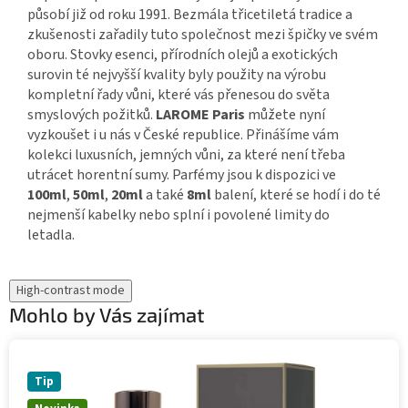
působí již od roku 1991. Bezmála třicetiletá tradice a
zkušenosti zařadily tuto společnost mezi špičky ve svém
oboru. Stovky esenci, přírodních olejů a exotických
surovin té nejvyšší kvality byly použity na výrobu
kompletní řady vůni, které vás přenesou do světa
smyslových požitků.
LAROME Paris
můžete nyní
vyzkoušet i u nás v České republice. Přinášíme vám
kolekci luxusních, jemných vůni, za které není třeba
utrácet horentní sumy. Parfémy jsou k dispozici ve
100ml
,
50ml
,
20ml
a také
8ml
balení, které se hodí i do té
nejmenší kabelky nebo splní i povolené limity do
letadla.
High-contrast mode
Mohlo by Vás zajímat
Tip