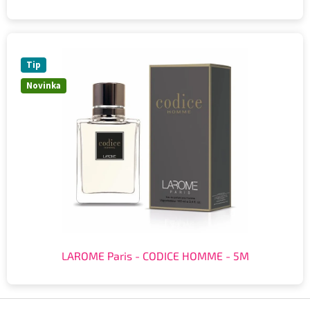
Tip
Novinka
LAROME Paris - CODICE HOMME - 5M
Z