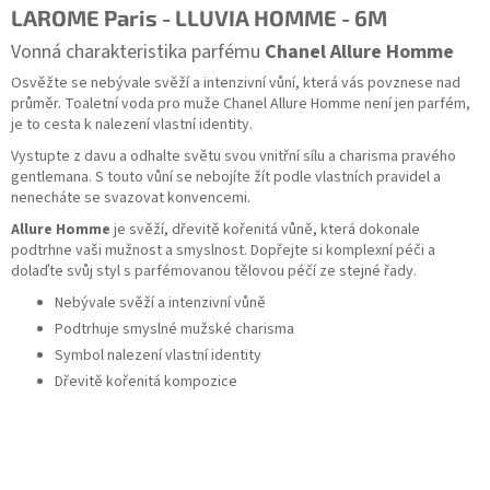
LAROME Paris - LLUVIA HOMME - 6M
Vonná charakteristika parfému
Chanel Allure Homme
Osvěžte se
nebývale svěží a intenzivní vůní,
která vás povznese nad
průměr.
Toaletní voda pro muže Chanel Allure Homme není jen parfém,
je to
cesta k nalezení vlastní identity.
Vystupte z davu
a odhalte světu svou vnitřní sílu a charisma pravého
gentlemana.
S touto vůní se nebojíte žít podle vlastních pravidel a
nenecháte se svazovat konvencemi.
Allure Homme
je svěží,
dřevitě kořenitá vůně,
která dokonale
podtrhne vaši mužnost a smyslnost.
Dopřejte si komplexní péči a
dolaďte svůj styl
s parfémovanou tělovou péčí ze stejné řady.
Nebývale svěží a intenzivní vůně
Podtrhuje smyslné mužské charisma
Symbol nalezení vlastní identity
Dřevitě kořenitá kompozice