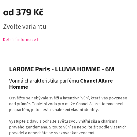
od
379 Kč
Zvolte variantu
Detailní informace
LAROME Paris - LLUVIA HOMME - 6M
Vonná charakteristika parfému
Chanel Allure
Homme
Osvěžte se
nebývale svěží a intenzivní vůní,
která vás povznese
nad průměr.
Toaletní voda pro muže Chanel Allure Homme není
jen parfém,
je to
cesta k nalezení vlastní identity.
Vystupte z davu
a odhalte světu svou vnitřní sílu a charisma
pravého gentlemana.
S touto vůní se nebojíte žít podle vlastních
pravidel a nenecháte se svazovat konvencemi.