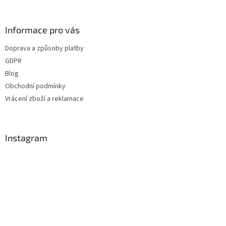
á
p
a
Informace pro vás
t
Doprava a způsoby platby
í
GDPR
Blog
Obchodní podmínky
Vrácení zboží a reklamace
Instagram