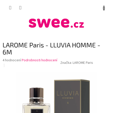
Přejít
NÁKUP
na
obsah
KOŠÍK
LAROME Paris - LLUVIA HOMME -
6M
Průměrné
4 hodnocení
Podrobnosti hodnocení
Značka:
LAROME Paris
hodnocení
produktu
je
3,5
z
5
hvězdiček.