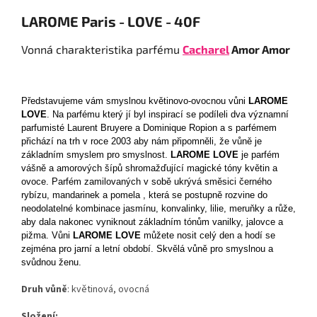
LAROME Paris - LOVE - 40F
Vonná charakteristika parfému
Cacharel
Amor Amor
Představujeme vám smyslnou květinovo-ovocnou vůni
LAROME
LOVE
. Na parfému který jí byl inspirací se podíleli dva významní
parfumisté Laurent Bruyere a Dominique Ropion a s parfémem
přichází na trh v roce 2003 aby nám připomněli, že vůně je
základním smyslem pro smyslnost.
LAROME LOVE
je parfém
vášně a amorových šípů shromažďující magické tóny květin a
ovoce. Parfém zamilovaných v sobě ukrývá směsici černého
rybízu, mandarinek a pomela , která se postupně rozvine do
neodolatelné kombinace jasmínu, konvalinky, lilie, meruňky a růže,
aby dala nakonec vyniknout základním tónům vanilky, jalovce a
pižma. Vůni
LAROME LOVE
můžete nosit celý den a hodí se
zejména pro jarní a letní období. Skvělá vůně pro smyslnou a
svůdnou ženu.
Druh vůně
: květinová, ovocná
Složení: