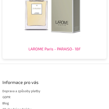
LAROME Paris - PARAISO- 18F
Z
á
p
a
Informace pro vás
t
Doprava a způsoby platby
í
GDPR
Blog