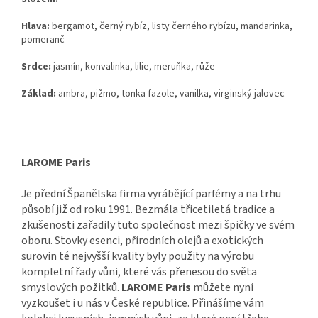
Hlava:
bergamot, černý rybíz, listy černého rybízu, mandarinka,
pomeranč
Srdce:
jasmín, konvalinka, lilie, meruňka, růže
Základ:
ambra, pižmo, tonka fazole, vanilka, virginský jalovec
LAROME Paris
Je přední Španělska firma vyrábějící parfémy a na trhu
působí již od roku 1991. Bezmála třicetiletá tradice a
zkušenosti zařadily tuto společnost mezi špičky ve svém
oboru. Stovky esenci, přírodních olejů a exotických
surovin té nejvyšší kvality byly použity na výrobu
kompletní řady vůni, které vás přenesou do světa
smyslových požitků.
LAROME Paris
můžete nyní
vyzkoušet i u nás v České republice. Přinášíme vám