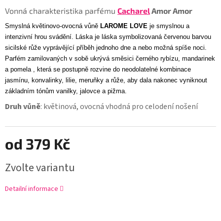
Vonná charakteristika parfému
Cacharel
Amor Amor
Smyslná květinovo-ovocná vůně
LAROME LOVE
je smyslnou a
intenzivní hrou svádění. Láska je láska symbolizovaná červenou barvou
sicilské růže vyprávějící příběh jednoho dne a nebo možná spíše noci.
Parfém zamilovaných v sobě ukrývá směsici černého rybízu, mandarinek
a pomela , která se postupně rozvine do neodolatelné kombinace
jasmínu, konvalinky, lilie, meruňky a růže, aby dala nakonec vyniknout
základním tónům vanilky, jalovce a pižma.
Druh vůně
: květinová, ovocná vhodná pro celodení nošení
od
379 Kč
Zvolte variantu
Detailní informace