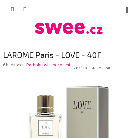
Přejít
NÁKUP
na
obsah
KOŠÍK
LAROME Paris - LOVE - 40F
Průměrné
6 hodnocení
Podrobnosti hodnocení
Značka:
LAROME Paris
hodnocení
produktu
je
4,2
z
5
hvězdiček.