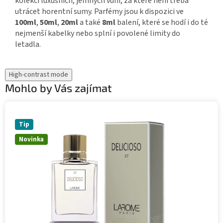
kolekci luxusních, jemných vůni, za které není třeba
utrácet horentní sumy. Parfémy jsou k dispozici ve
100ml
,
50ml
,
20ml
a také
8ml
balení, které se hodí i do té
nejmenší kabelky nebo splní i povolené limity do
letadla.
High-contrast mode
Mohlo by Vás zajímat
Tip
Novinka