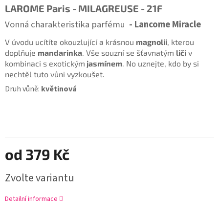
LAROME Paris - MILAGREUSE - 21F
Vonná charakteristika parfému
- Lancome Miracle
V úvodu ucítíte okouzlující a krásnou
magnolii
, kterou
doplňuje
mandarinka
. Vše souzní se šťavnatým
liči
v
kombinaci s exotickým
jasmínem
. No uznejte, kdo by si
nechtěl tuto vůni vyzkoušet.
Druh vůně:
květinová
od
379 Kč
Zvolte variantu
Detailní informace