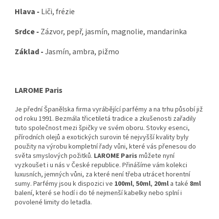
Hlava -
Liči, frézie
Srdce -
Zázvor, pepř, jasmín, magnolie, mandarinka
Základ -
Jasmín, ambra, pižmo
LAROME Paris
Je přední Španělska firma vyrábějící parfémy a na trhu působí již
od roku 1991. Bezmála třicetiletá tradice a zkušenosti zařadily
tuto společnost mezi špičky ve svém oboru. Stovky esenci,
přírodních olejů a exotických surovin té nejvyšší kvality byly
použity na výrobu kompletní řady vůni, které vás přenesou do
světa smyslových požitků.
LAROME Paris
můžete nyní
vyzkoušet i u nás v České republice. Přinášíme vám kolekci
luxusních, jemných vůni, za které není třeba utrácet horentní
sumy. Parfémy jsou k dispozici ve
100ml
,
50ml
,
20ml
a také
8ml
balení, které se hodí i do té nejmenší kabelky nebo splní i
povolené limity do letadla.