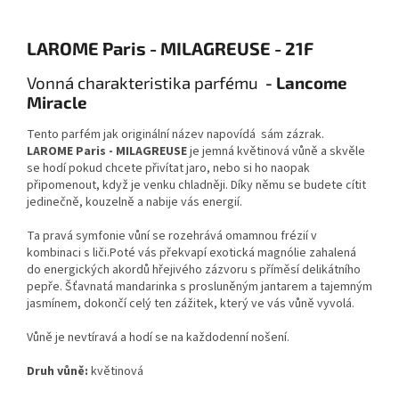
LAROME Paris - MILAGREUSE - 21F
Vonná charakteristika parfému
- Lancome
Miracle
Tento parfém jak originální název napovídá sám zázrak.
LAROME Paris - MILAGREUSE
je jemná květinová vůně a skvěle
se hodí pokud chcete přivítat jaro, nebo si ho naopak
připomenout, když je venku chladněji. Díky němu se budete cítit
jedinečně, kouzelně a nabije vás energií.
Ta pravá symfonie vůní se rozehrává omamnou frézií v
kombinaci s liči.Poté vás překvapí exotická magnólie zahalená
do energických akordů hřejivého zázvoru s příměsí delikátního
pepře. Šťavnatá mandarinka s prosluněným jantarem a tajemným
jasmínem, dokončí celý ten zážitek, který ve vás vůně vyvolá.
Vůně je nevtíravá a hodí se na každodenní nošení.
Druh vůně:
květinová