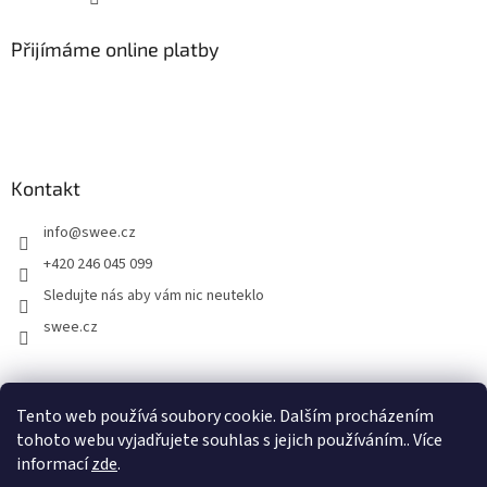
Přijímáme online platby
Kontakt
info
@
swee.cz
+420 246 045 099
Sledujte nás aby vám nic neuteklo
swee.cz
swee.sk
Tento web používá soubory cookie. Dalším procházením
tohoto webu vyjadřujete souhlas s jejich používáním.. Více
informací
zde
.