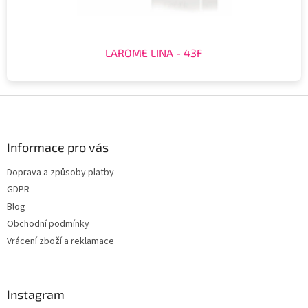
LAROME LINA - 43F
Z
á
p
a
Informace pro vás
t
Doprava a způsoby platby
í
GDPR
Blog
Obchodní podmínky
Vrácení zboží a reklamace
Instagram