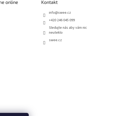
me online
Kontakt
info
@
swee.cz
+420 246 045 099
Sledujte nás aby vám nic
neuteklo
swee.cz