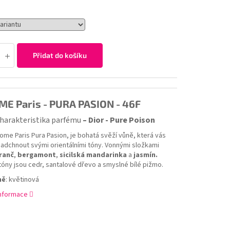
Přidat do košíku
E Paris - PURA PASION - 46F
harakteristika parfému
– Dior - Pure Poison
ome Paris Pura Pasion, je bohatá svěží vůně, která vás
adchnout svými orientálními tóny. Vonnými složkami
ranč
,
bergamont
,
sicilská mandarinka
a
jasmín.
tóny jsou cedr, santalové dřevo a smyslné bílé pižmo.
ně
: květinová
informace