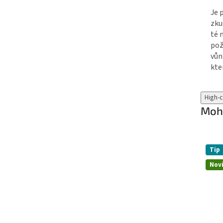
Je 
zku
té 
pož
vůn
kte
High-
Mohl
Tip
Nov