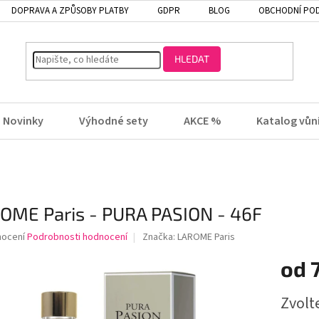
DOPRAVA A ZPŮSOBY PLATBY
GDPR
BLOG
OBCHODNÍ PO
HLEDAT
Novinky
Výhodné sety
AKCE %
Katalog vůn
OME Paris - PURA PASION - 46F
né
nocení
Podrobnosti hodnocení
Značka:
LAROME Paris
ení
od
tu
Zvolt