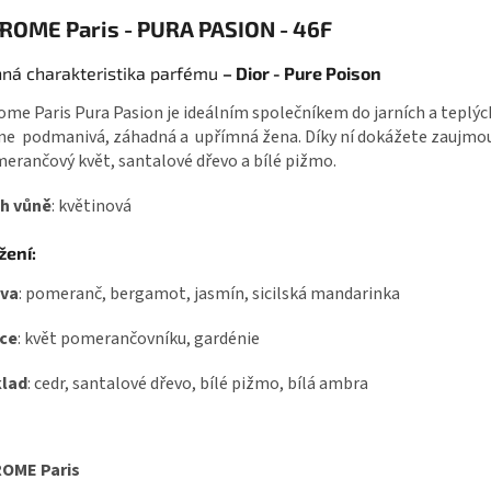
ROME Paris - PURA PASION - 46F
ná charakteristika parfému
– Dior - Pure Poison
ome Paris Pura Pasion je ideálním společníkem do jarních a teplýc
ne podmanivá, záhadná a upřímná žena. Díky ní dokážete zaujmout
erančový květ, santalové dřevo a bílé pižmo.
h vůně
: květinová
žení:
ava
: pomeranč, bergamot, jasmín, sicilská mandarinka
ce
: květ pomerančovníku, gardénie
lad
: cedr, santalové dřevo, bílé pižmo, bílá ambra
OME Paris