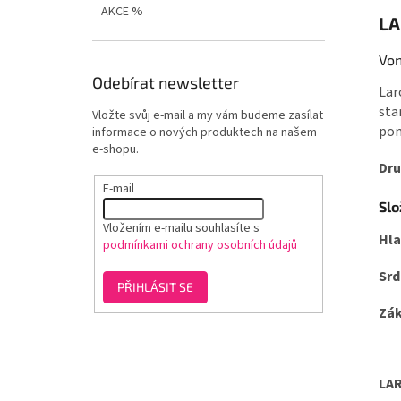
AKCE %
LA
Von
Odebírat newsletter
Lar
sta
Vložte svůj e-mail a my vám budeme zasílat
pom
informace o nových produktech na našem
e-shopu.
Dru
E-mail
Slo
Vložením e-mailu souhlasíte s
Hl
podmínkami ochrany osobních údajů
Srd
PŘIHLÁSIT SE
Zák
LAR