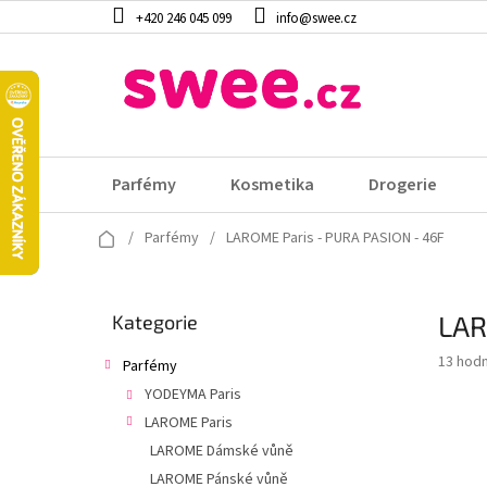
Přejít
+420 246 045 099
info@swee.cz
na
obsah
Parfémy
Kosmetika
Drogerie
Domů
/
Parfémy
/
LAROME Paris - PURA PASION - 46F
P
LAR
Přeskočit
Kategorie
o
kategorie
s
Průměr
13 hod
Parfémy
t
hodnoc
YODEYMA Paris
r
produk
a
LAROME Paris
je
4,0
n
LAROME Dámské vůně
z
n
LAROME Pánské vůně
5