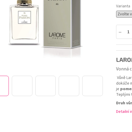
ek.
Varianta
LAROM
Vonná c
Vůně Lar
dokáže n
je
pome
Teplými 
Druh vů
Detailní 