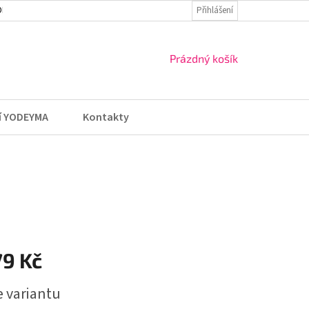
DMÍNKY
VRÁCENÍ ZBOŽÍ A REKLAMACE
Přihlášení
NÁKUPNÍ
Prázdný košík
KOŠÍK
í YODEYMA
Kontakty
79 Kč
e variantu