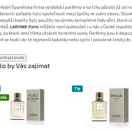
přední Španělska firma vyrábějící parfémy a na trhu působí již od ro
šenosti zařadily tuto společnost mezi špičky ve svém oboru. Stovky
nejvyšší kvality byly použity na výrobu kompletní řady vůni, které
itků.
LAROME Paris
můžete nyní vyzkoušet i u nás v České republi
i, za které není třeba utrácet horentní sumy. Parfémy jsou k dispoz
ré se hodí i do té nejmenší kabelky nebo splní i povolené limity do 
contrast mode
o by Vás zajímat
Tip
inka