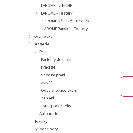
í
hvězdič
LAROME de NICHE
p
LAROME - Testery
a
n
LAROME Dámské - Testery
e
LAROME Pánské - Testery
l
Kosmetika
Drogerie
Praní
Parfémy do praní
Prací gel
Soda na praní
Aviváž
Odstraňovače skvrn
Žehlení
Čistící prostředky
Auto-moto
Novinky
Výhodné sety