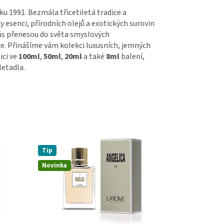
ku 1991. Bezmála třicetiletá tradice a
 esenci, přírodních olejů a exotických surovin
 vás přenesou do světa smyslových
ce. Přinášíme vám kolekci luxusních, jemných
ici ve
100ml
,
50ml
,
20ml
a také
8ml
balení,
letadla.
Tip
Novinka